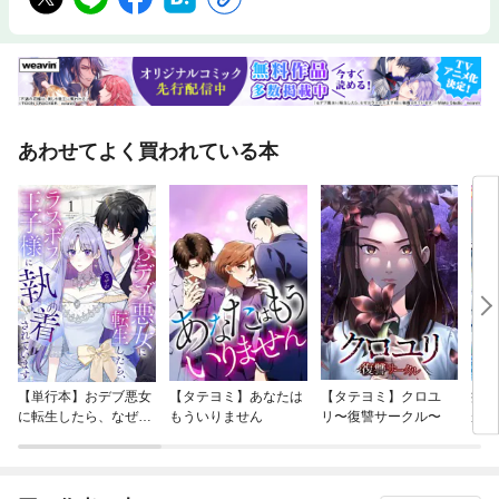
あわせてよく買われている本
【単行本】おデブ悪女
【タテヨミ】あなたは
【タテヨミ】クロユ
病弱
に転生したら、なぜか
もういりません
リ〜復讐サークル〜
が、
ラスボス王子様に執着
ぎて
されています
たち
ね！