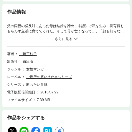
作品情報
父の両親の猛反対にあった母は結婚を諦め、未認知で私を生み、養育費も
もらわず立派に育ててくれた。そして母が亡くなって…。「顔も知らない
人の面倒を血の繋がりだけで何で私が！？」
著者
川崎三枝子
出版社
宙出版
ジャンル
女性マンガ
レーベル
ご近所の悪いうわさシリーズ
シリーズ
断ちたい血縁
電子版配信開始日
2016/07/29
ファイルサイズ
7.39 MB
作品をシェアする