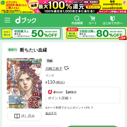
作品検索
カート
はじめての方へ
断ちたい血縁
最新刊
完結
川崎三枝子
マンガ
110
(税込)
1
pt
獲得
ポイント詳細
dカード利用でさらにポイント+2%
返品不可
試し読み