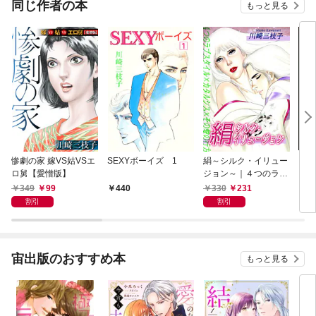
同じ作者の本
もっと見る
惨劇の家 嫁VS姑VSエ
SEXYボーイズ 1
絹～シルク・イリュー
【全
ロ舅【愛憎版】
ジョン～｜４つのラブ
～メ
スタイル×カタルシス×
巻ワ
349
99
330
231
440
5
その愛の行方
割引
割引
宙出版のおすすめ本
もっと見る