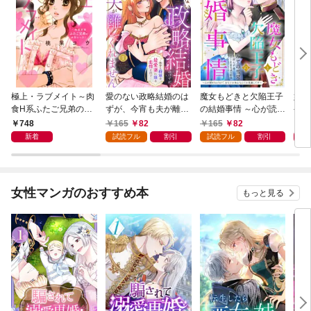
極上・ラブメイト～肉
愛のない政略結婚のは
魔女もどきと欠陥王子
婚約
食H系ふたご兄弟のお
ずが、今宵も夫が離し
の結婚事情 ～心が読め
やし
気にいり～
てくれません～無骨な
ちゃうので、あなたの
器用
748
165
82
165
82
1
将軍は最愛妻に滾る恋
本心なんてお見通しで
た【
新着
試読フル
割引
試読フル
割引
情を注ぐ～【単話売】
す～【単話売】 1話
1話
女性マンガのおすすめ本
もっと見る