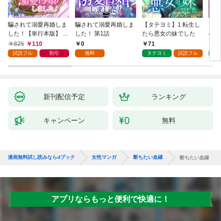
騙されて溺愛再婚しま
騙されて溺愛再婚しま
【タテヨミ】1.転生し
【タ
した！【単行本版】 1
した！ 第1話
たら悪女の妹でした
の私
巻
825
110
0
71
7
試読フル
割引
無料
タテヨミ
試読フル
タ
新刊配信予定
ランキング
キャンペーン
無料
漫画無料試し読みならdブック
女性マンガ
断ちたい血縁
断ちたい血縁
アプリならもっと便利で快適に！