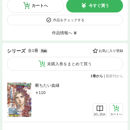
カートへ
今すぐ買う
作品をチェックする
作品情報へ
全1冊
シリーズ
お気に入り登録
完結
未購入巻をまとめて買う
1巻から
|
最新刊から
断ちたい血縁
110
試し読み
カートへ