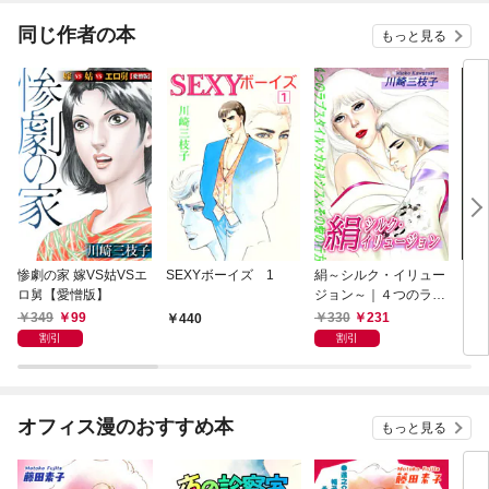
てくれません！？@C
OMIC
同じ作者の本
もっと見る
惨劇の家 嫁VS姑VSエ
SEXYボーイズ 1
絹～シルク・イリュー
【全
ロ舅【愛憎版】
ジョン～｜４つのラブ
～メ
スタイル×カタルシス×
巻ワ
349
99
330
231
440
5
その愛の行方
割引
割引
オフィス漫のおすすめ本
もっと見る