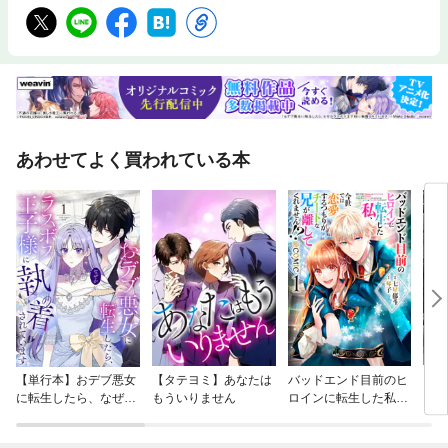
あわせてよく買われている本
【単行本】おデブ悪女
【タテヨミ】あなたは
バッドエンド目前のヒ
【タ
に転生したら、なぜか
もういりません
ロインに転生した私、
リ〜
ラスボス王子様に執着
今世では恋愛するつも
されています
りがチートな兄が離し