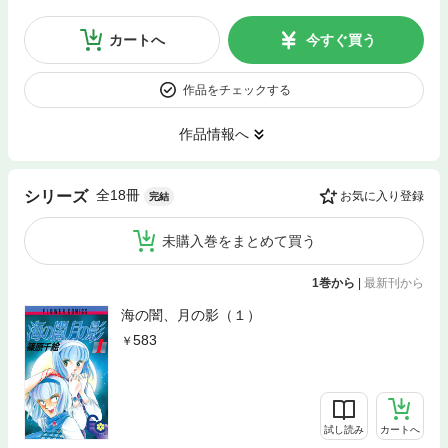
カートへ
今すぐ買う
作品をチェックする
作品情報へ
全18冊
シリーズ
お気に入り登録
完結
未購入巻をまとめて買う
1巻から
|
最新刊から
海の闇、月の影（１）
583
試し読み
カートへ