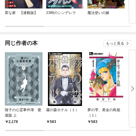
変な家 【連載版】
23時のシンデレラ
魔法使いの嫁
とき
同じ作者の本
もっと見る
陵子の心霊事件簿 愛
霧の森ホテル（１）
夢の雫、黄金の鳥籠
天は
蔵版 上
（１）
書簡
2,178
583
583
1