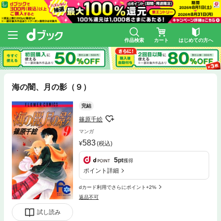
作品検索
カート
はじめての方へ
海の闇、月の影（９）
完結
篠原千絵
マンガ
583
(税込)
5
pt
獲得
ポイント詳細
dカード利用でさらにポイント+2%
返品不可
試し読み