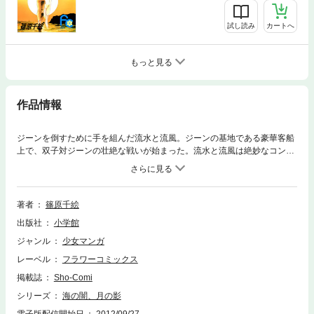
試し読み
カートへ
もっと見る
作品情報
ジーンを倒すために手を組んだ流水と流風。ジーンの基地である豪華客船
上で、双子対ジーンの壮絶な戦いが始まった。流水と流風は絶妙なコンビ
ネーションを見せるが、ジーンの能力は双子以上だった。そしてついに、
流水はジーンの手にかかって…！！
著者
篠原千絵
出版社
小学館
ジャンル
少女マンガ
レーベル
フラワーコミックス
掲載誌
Sho-Comi
シリーズ
海の闇、月の影
電子版配信開始日
2012/09/27