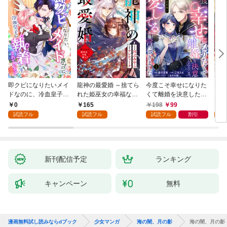
即クビになりたいメイ
龍神の最愛婚 ～捨てら
今度こそ幸せになりた
鬼条
ドなのに、冷血皇子に
れた姫巫女の幸福な嫁
くて離婚を決意したと
見初
執着されています第1
入り～: 1
ころ、無表情な旦那様
～１
0
165
198
99
1
話
が「愛してる」と言っ
試読フル
試読フル
試読フル
割引
試
てきました。1
新刊配信予定
ランキング
キャンペーン
無料
漫画無料試し読みならdブック
少女マンガ
海の闇、月の影
海の闇、月の影