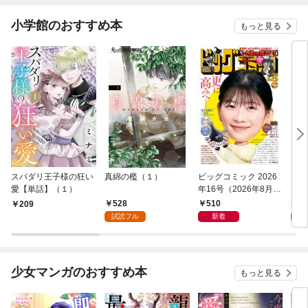
小学館のおすすめ本
もっと見る
スパダリ王子様の狂い
真綿の檻（１）
ビッグコミック 2026
こん
愛【単話】（１）
年16号（2026年8月7
（１
日発売）
528
510
5
209
試読フル
新着
試
少女マンガのおすすめ本
もっと見る