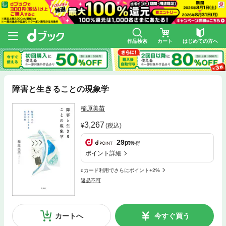
作品検索
カート
はじめての方へ
障害と生きることの現象学
稲原美苗
3,267
(税込)
29
pt
獲得
ポイント詳細
dカード利用でさらにポイント+2%
返品不可
カートへ
今すぐ買う