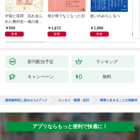
中国と琉球 忘れ去ら
母が母でなくなった日
老いのみちしるべ
激闘
れた冊封史―魂の進化
大然
―
ップ
550
1,672
1,980
2
新着
新着
新着
新刊配信予定
ランキング
キャンペーン
無料
漫画無料試し読みならdブック
エッセイ・随筆・紀行
障害と生きることの現象学
アプリならもっと便利で快適に！