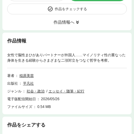
作品をチェックする
作品情報へ
作品情報
女性で脳性まひがありパートナーが外国人……マイノリティ性の重なった
身体を生きる経験からさまざまな二項対立をつなぐ哲学を考察。
著者
稲原美苗
出版社
平凡社
ジャンル
社会・政治
エッセイ・随筆・紀行
電子版配信開始日
2026/05/26
ファイルサイズ
0.54 MB
作品をシェアする