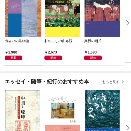
出会いの唯物論
村のこしの由布院
異界の断片
地域
1,980
2,673
1,683
1,
新着
新着
新着
エッセイ・随筆・紀行のおすすめ本
もっと見る