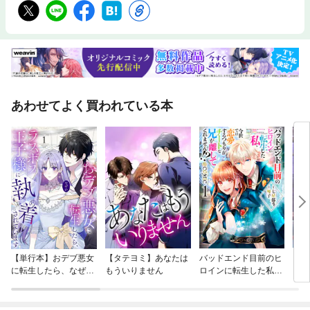
あわせてよく買われている本
【単行本】おデブ悪女
【タテヨミ】あなたは
バッドエンド目前のヒ
【タ
に転生したら、なぜか
もういりません
ロインに転生した私、
リ〜
ラスボス王子様に執着
今世では恋愛するつも
されています
りがチートな兄が離し
てくれません！？@C