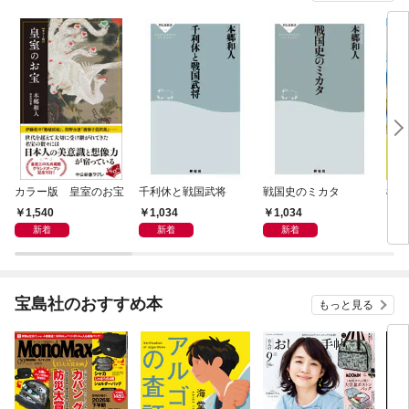
カラー版 皇室のお宝
千利休と戦国武将
戦国史のミカタ
橋の
1,540
1,034
1,034
2,
新着
新着
新着
宝島社のおすすめ本
もっと見る