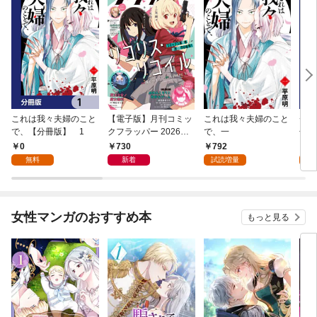
これは我々夫婦のこと
【電子版】月刊コミッ
これは我々夫婦のこと
チェ
で、【分冊版】 1
クフラッパー 2026年9
で、一
冊版
月号
0
730
792
0
無料
新着
試読増量
女性マンガのおすすめ本
もっと見る