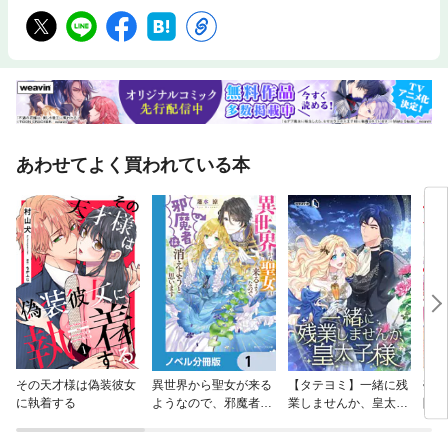
あわせてよく買われている本
その天才様は偽装彼女
異世界から聖女が来る
【タテヨミ】一緒に残
売ら
に執着する
ようなので、邪魔者は
業しませんか、皇太子
隣国
消えようと思います
様
れる
【ノベル分冊版】