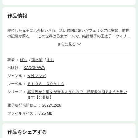
作品情報
即位した兄王に厄介払いされ、遠い異国に嫁いだフェリシアに突如、前世
の記憶が蘇る―― この世界は乙女ゲームで、結婚相手の王太子・ウィリア
ムは異世界から来る聖女と愛しあい、邪魔者の自分は処刑される運命!?
分冊版第40弾。※本作品は単行本を分割したもので、本編内容は同一のも
のとなります。重複購入にご注意ください。
著者
ばち
蓮水涼
まち
出版社
KADOKAWA
ジャンル
女性マンガ
レーベル
ＦＬＯＳ ＣＯＭＩＣ
シリーズ
異世界から聖女が来るようなので、邪魔者は消えようと思い
ます【分冊版】
電子版配信開始日
2022/12/28
ファイルサイズ
8.25 MB
作品をシェアする