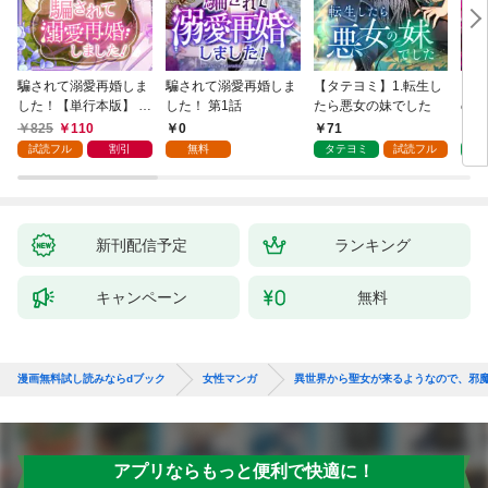
騙されて溺愛再婚しま
騙されて溺愛再婚しま
【タテヨミ】1.転生し
【タ
した！【単行本版】 1
した！ 第1話
たら悪女の妹でした
の私
巻
825
110
0
71
7
試読フル
割引
無料
タテヨミ
試読フル
タ
新刊配信予定
ランキング
キャンペーン
無料
漫画無料試し読みならdブック
女性マンガ
異世界から聖女が来るようなので、邪
アプリならもっと便利で快適に！