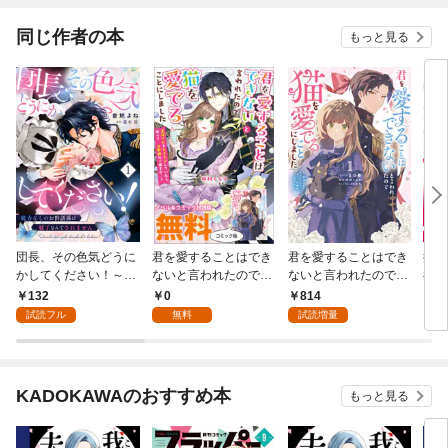
同じ作者の本
もっと見る
団長、その色気どうに
君を愛することはでき
君を愛することはでき
捨て
かしてください！～魔
ないと言われたので猫
ないと言われたので猫
神の
力なしのお世話係は魅
を愛でることにしまし
を愛でることにしまし
132
0
814
7
了なんてされません～
た 黒猫さんをもふも
た 黒猫さんをもふも
試読フル
無料
試読増量
１
ふしていたら、あら？
ふしていたら、あら？
旦那様のご様子
旦那様のご様子
が…？ ノベル&コミ
が…？: 1【電子限定描
ック試読版
き下ろし付き】
KADOKAWAのおすすめ本
もっと見る