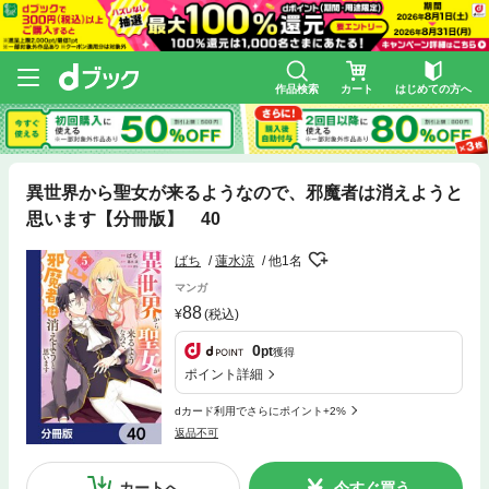
作品検索
カート
はじめての方へ
異世界から聖女が来るようなので、邪魔者は消えようと
思います【分冊版】 40
ばち
蓮水涼
他1名
マンガ
88
(税込)
0
pt
獲得
ポイント詳細
dカード利用でさらにポイント+2%
返品不可
カートへ
今すぐ買う