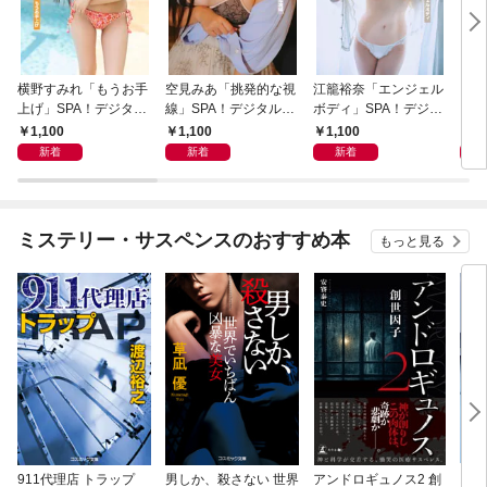
横野すみれ「もうお手
空見みあ「挑発的な視
江籠裕奈「エンジェル
アイ
上げ」SPA！デジタル
線」SPA！デジタル写
ボディ」SPA！デジタ
と“
写真集
真集
ル写真集
自分
1,100
1,100
1,100
1,
の5
新着
新着
新着
ミステリー・サスペンスのおすすめ本
もっと見る
911代理店 トラップ
男しか、殺さない 世界
アンドロギュノス2 創
スー