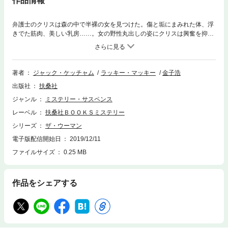
作品情報
弁護士のクリスは森の中で半裸の女を見つけた。傷と垢にまみれた体、浮
きでた筋肉、美しい乳房……。女の野性丸出しの姿にクリスは興奮を抑え
切れない！鮮烈なデビュー作『オフシーズン』、続編『襲撃者の夜』のキ
ャラクターを引き継ぎ、鬼才ケッチャムが気鋭のホラー映画作家ラッキ
ー・マッキーとともに作り上げた衝撃作。
著者
ジャック・ケッチャム
ラッキー・マッキー
金子浩
出版社
扶桑社
ジャンル
ミステリー・サスペンス
レーベル
扶桑社ＢＯＯＫＳミステリー
シリーズ
ザ・ウーマン
電子版配信開始日
2019/12/11
ファイルサイズ
0.25 MB
作品をシェアする