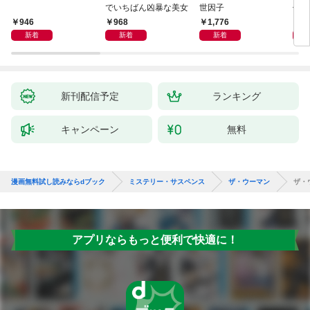
でいちばん凶暴な美女
世因子
件〈
946
968
1,776
9
新着
新着
新着
新刊配信予定
ランキング
キャンペーン
無料
漫画無料試し読みならdブック
ミステリー・サスペンス
ザ・ウーマン
ザ・
アプリならもっと便利で快適に！