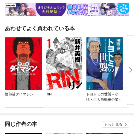
あわせてよく買われている本
警部補ダイマジン
RIN
トヨトミの世襲～小
原子
説・巨大自動車企業～
同じ作者の本
もっと見る