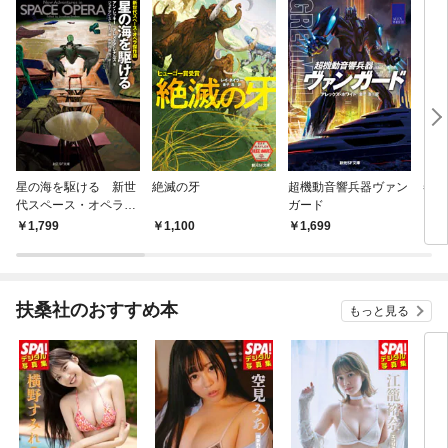
星の海を駆ける 新世
絶滅の牙
超機動音響兵器ヴァン
冬の
代スペース・オペラ傑
ガード
ッチ
作選
1,799
1,100
1,699
1,
扶桑社のおすすめ本
もっと見る