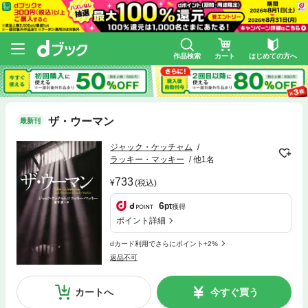
作品検索
カート
はじめての方へ
ザ・ウーマン
最新刊
ジャック・ケッチャム
ラッキー・マッキー
他1名
733
(税込)
6
pt
獲得
ポイント詳細
dカード利用でさらにポイント+2%
返品不可
カートへ
今すぐ買う