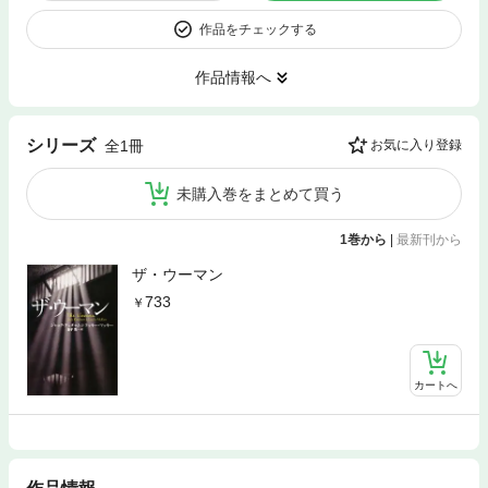
作品をチェックする
作品情報へ
シリーズ
全1冊
お気に入り登録
未購入巻をまとめて買う
1巻から
|
最新刊から
ザ・ウーマン
733
カートへ