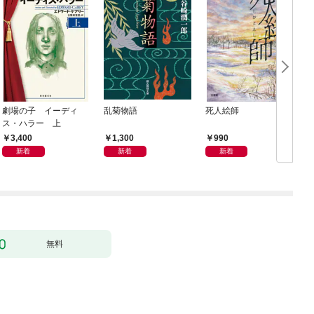
劇場の子 イーディ
乱菊物語
死人絵師
ス・ハラー 上
3,400
1,300
990
新着
新着
新着
無料