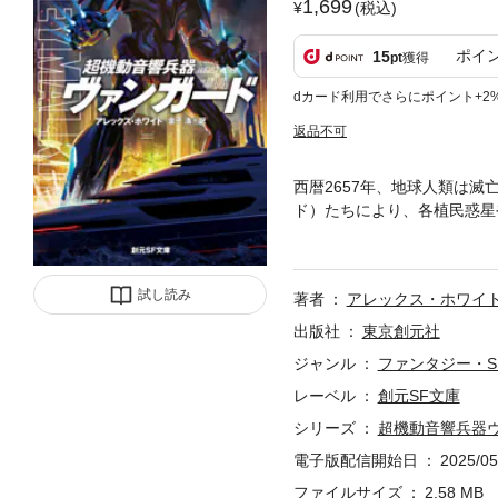
1,699
(税込)
ポイ
15
pt
獲得
dカード利用でさらにポイント+2
返品不可
西暦2657年、地球人類は
ド）たちにより、各植民惑星
されたのだ。ついに地球に来
ントとともに、人生最後のジ
そのヴァンガードの搭乗者と
試し読み
著者
アレックス・ホワイ
解説＝渡邊利道
出版社
東京創元社
ジャンル
ファンタジー・S
レーベル
創元SF文庫
シリーズ
超機動音響兵器
電子版配信開始日
2025/05
ファイルサイズ
2.58 MB