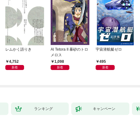
レムかく語りき
Al Tetora II 暴砂のトロ
宇宙潜航艇ゼロ
メロス
4,752
1,098
495
新着
新着
新着
ランキング
キャンペーン