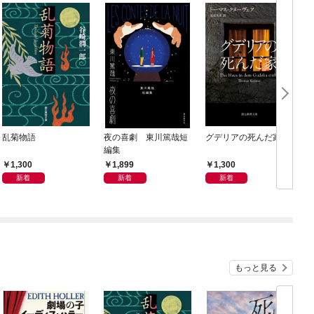
乱菊物語
夜の喜劇 東川篤哉短
グデリアの死んだ家
編集
1,300
1,899
1,300
新着
新着
新着
もっと見る