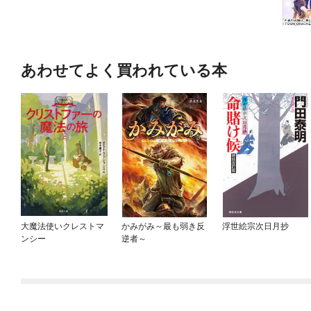
あわせてよく買われている本
大魔法使いクレストマ
かみがみ～最も弱き反
浮世絵宗次日月抄
ンシー
逆者～