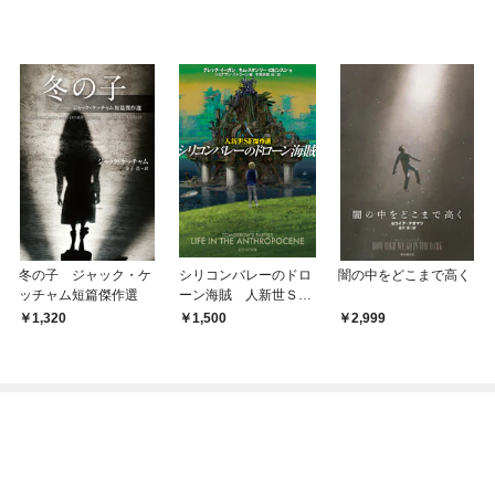
冬の子 ジャック・ケ
シリコンバレーのドロ
闇の中をどこまで高く
ッチャム短篇傑作選
ーン海賊 人新世ＳＦ
傑作選
1,320
1,500
2,999