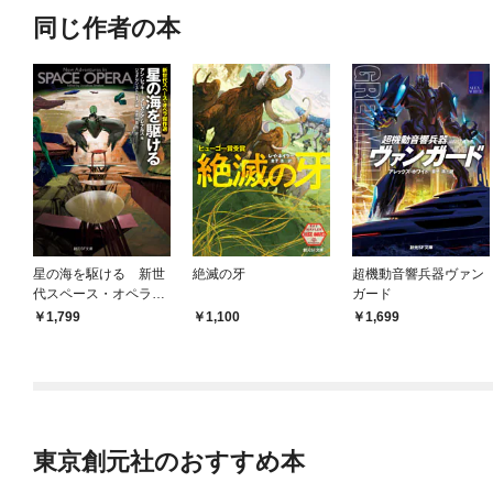
同じ作者の本
星の海を駆ける 新世
絶滅の牙
超機動音響兵器ヴァン
代スペース・オペラ傑
ガード
作選
1,799
1,100
1,699
東京創元社のおすすめ本