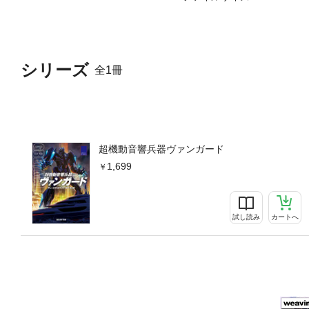
シリーズ
全1冊
超機動音響兵器ヴァンガード
1,699
試し読み
カートへ