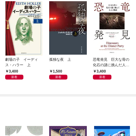
劇場の子 イーディ
孤独な夜 上
恐竜発見 巨大な骨の
ス・ハラー 上
化石の謎に挑んだ人々
の物語
3,400
1,500
3,400
新着
新着
新着