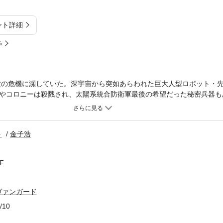
ント詳細
%
滅亡の危機に瀕していた。深宇宙から突如あらわれた巨大人型ロボット・
やコロニーは殺戮され、太陽系統合防衛軍最後の希望だった秘密兵器も
襲したヴァンガード二体を前にして、ジャズピアニストのガスはロック
ャムセッションを敢行する。するとその音楽が一体のヴァンガードと響
して、強制的に取りこまれる。こうして、人類を救うための戦いがはじ
ト
金子浩
F
ヴァンガード
/10