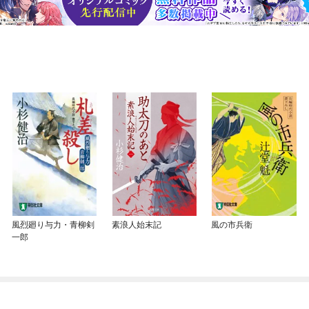
風烈廻り与力・青柳剣
素浪人始末記
風の市兵衛
一郎