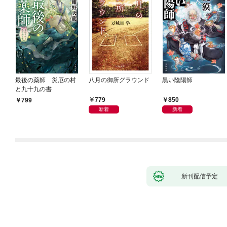
最後の薬師 災厄の村
八月の御所グラウンド
黒い陰陽師
と九十九の書
779
850
799
新着
新着
新刊配信予定