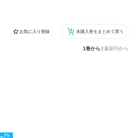
お気に入り登録
未購入巻をまとめて買う
1巻から
|
最新刊から