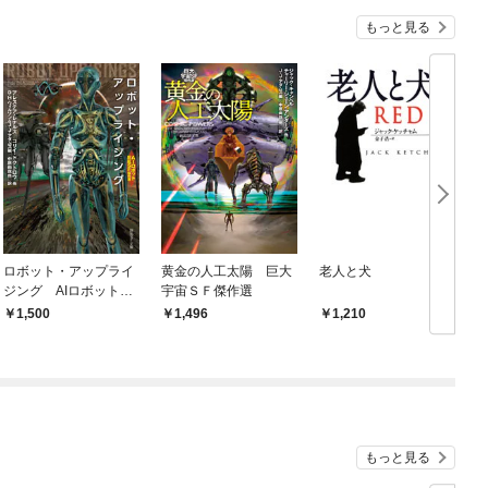
もっと見る
ロボット・アップライ
黄金の人工太陽 巨大
老人と犬
ジング AIロボット反
宇宙ＳＦ傑作選
乱SF傑作選
1,500
1,496
1,210
もっと見る