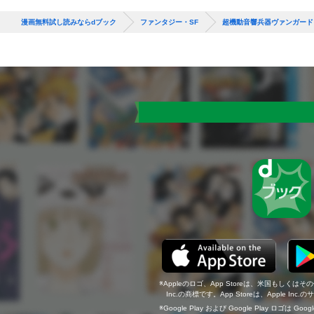
漫画無料試し読みならdブック
ファンタジー・SF
超機動音響兵器ヴァンガード
Appleのロゴ、App Storeは、米国もしくはそ
Inc.の商標です。App Storeは、Apple In
Google Play および Google Play ロゴは Go