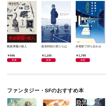
帆船軍艦の殺人
藍色時刻の君たちは
終着駅で待ち合わせ
946
1,100
1,799
新着
新着
新着
ファンタジー・SFのおすすめ本