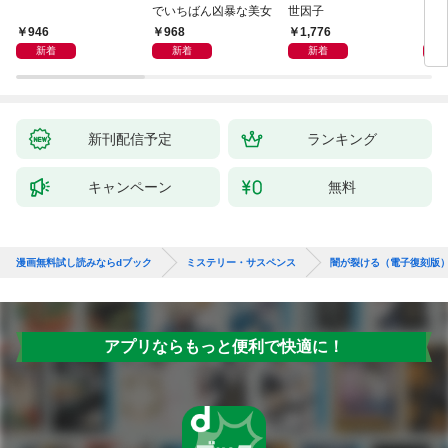
でいちばん凶暴な美女
世因子
946
968
1,776
1,
新着
新着
新着
新刊配信予定
ランキング
キャンペーン
無料
漫画無料試し読みならdブック
ミステリー・サスペンス
闇が裂ける（電子復刻版
アプリならもっと便利で快適に！