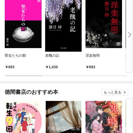
聖女たちの館
老醜の記
淫楽無明
殺意
693
1,430
693
6
徳間書店のおすすめ本
もっと見る