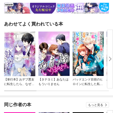
あわせてよく買われている本
【単行本】おデブ悪女
【タテヨミ】あなたは
バッドエンド目前のヒ
結界
に転生したら、なぜか
もういりません
ロインに転生した私、
ラスボス王子様に執着
今世では恋愛するつも
されています
りがチートな兄が離し
てくれません！？@C
OMIC
同じ作者の本
もっと見る