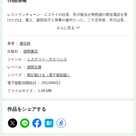
作品情報
レストランチェーン・ニコライの社長、市川俊夫が突然謎の脅迫電話を受
けたのは、愛人、森田佳子と情事の最中だった。二十五年前、市川は長崎
の鶴島炭鉱で博打打ちの堀切勇次と娼婦の井上清子の二人を殺害し、重要
参考人とて拘留された。が、証拠不十分のために不起訴となり、事件はす
でに時効になっていた。松浦と名乗る脅迫相手は、人殺しの確証があると
ほのめかし、市川の心胆を寒からしめた…。
著者
勝目梓
出版社
徳間書店
ジャンル
ミステリー・サスペンス
レーベル
徳間文庫
シリーズ
闇が裂ける（電子復刻版）
電子版配信開始日
2013/06/12
ファイルサイズ
1.09 MB
作品をシェアする