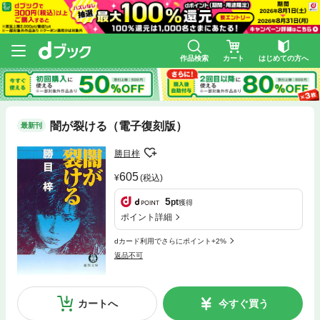
作品検索
カート
はじめての方へ
闇が裂ける（電子復刻版）
最新刊
勝目梓
605
(税込)
5
pt
獲得
ポイント詳細
dカード利用でさらにポイント+2%
返品不可
カートへ
今すぐ買う