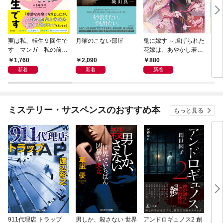
実は私、転生９回生で
月曜のこない部屋
鬼に嫁す ～虐げられた
さば
す マンガ 私の前世
花嫁は、あやかし若頭
〈新
物語
に溺愛される～
1,760
2,090
880
9
新着
新着
新着
ミステリー・サスペンスのおすすめ本
もっと見る
911代理店 トラップ
男しか、殺さない 世界
アンドロギュノス2 創
姐御