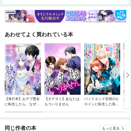
あわせてよく買われている本
【単行本】おデブ悪女
【タテヨミ】あなたは
バッドエンド目前のヒ
結界
に転生したら、なぜか
もういりません
ロインに転生した私、
ラスボス王子様に執着
今世では恋愛するつも
されています
りがチートな兄が離し
てくれません！？@C
OMIC
同じ作者の本
もっと見る