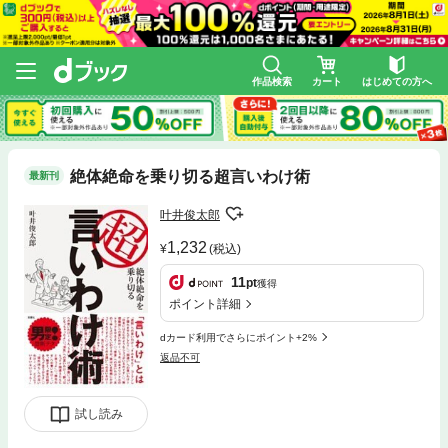
作品検索
カート
はじめての方へ
絶体絶命を乗り切る超言いわけ術
最新刊
叶井俊太郎
1,232
(税込)
11
pt
獲得
ポイント詳細
dカード利用でさらにポイント+2%
返品不可
試し読み