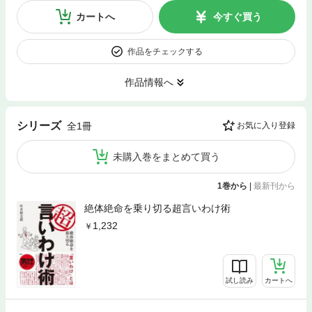
カートへ
今すぐ買う
作品をチェックする
作品情報へ
シリーズ
全1冊
お気に入り登録
未購入巻をまとめて買う
1巻から
|
最新刊から
絶体絶命を乗り切る超言いわけ術
1,232
試し読み
カートへ