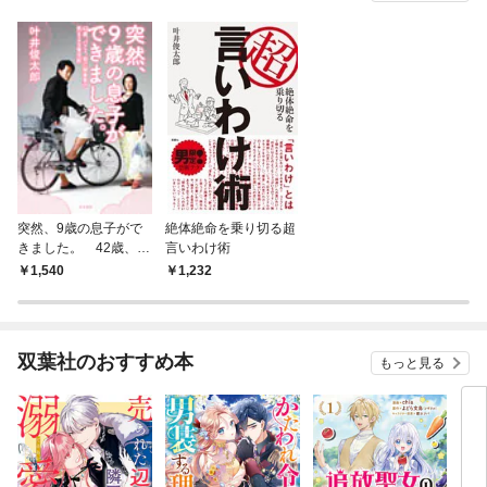
突然、9歳の息子がで
絶体絶命を乗り切る超
きました。 42歳、バ
言いわけ術
ツ3、自己破産男の気
1,540
1,232
ままな育児術
双葉社のおすすめ本
もっと見る