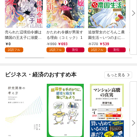
売られた辺境伯令嬢は
かたわれ令嬢が男装す
追放聖女のどろんこ農
小林
隣国の王太子に溺愛さ
る理由（コミック） 1
園生活～いつのまにか
ゴン
れる 1
隣国を救ってしまいま
0
990
693
770
539
7
した～（コミック） 1
試読フル
試読フル
割引
試読フル
割引
試
ビジネス・経済のおすすめ本
もっと見る