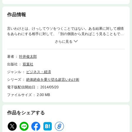
作品情報
言いわけとは、けっしてウソをつくことではない。ある結果に対して感情
をあらわにする相手に対して、「別の側面から見ればこう見ることもでき
るんですよ」と伝え、納得させるための“大人の会話術”である。多くの女
性と修羅場を迎え、三度の離婚を経験し、事業の失敗で借金に追われるな
ど、幾多の修羅場を乗り越えてきた男の「絶対使える言いわけ」をキミに
伝授！
著者
叶井俊太郎
出版社
双葉社
ジャンル
ビジネス・経済
シリーズ
絶体絶命を乗り切る超言いわけ術
電子版配信開始日
2014/05/20
ファイルサイズ
2.00 MB
作品をシェアする