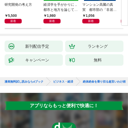
研究開発の考え方
経済学を手がかりに，
マンション高騰の真
リー
都市と地方を論じてみ
実 都市部の「非居住
「も
よう
化」が街を壊す
然と
5,500
1,980
1,056
2,
イン
新着
新着
新着
果を
新刊配信予定
ランキング
キャンペーン
無料
漫画無料試し読みならdブック
ビジネス・経済
絶体絶命を乗り切る超言いわけ術
アプリならもっと便利で快適に！