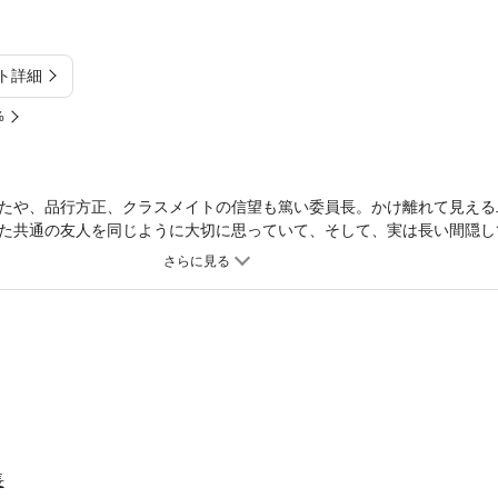
ト詳細
%
たや、品行方正、クラスメイトの信望も篤い委員長。かけ離れて見える
た共通の友人を同じように大切に思っていて、そして、実は長い間隠し
たい』に登場した三宅と委員長、ふたりのラブ・ストーリー。
長