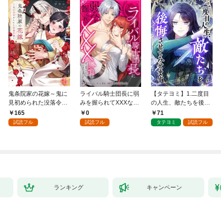
鬼条院家の花嫁～鬼に
ライバル騎士団長に弱
【タテヨミ】1.二度目
見初められた没落令嬢
みを握られてXXXな勝
の人生、敵たちを後悔
～１
負をすることになりま
させてみせます
165
0
71
した第1話
試読フル
試読フル
タテヨミ
試読フル
ランキング
キャンペーン