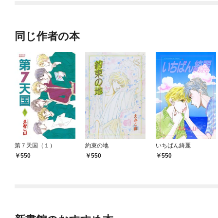
同じ作者の本
第７天国（１）
約束の地
いちばん綺麗
550
550
550