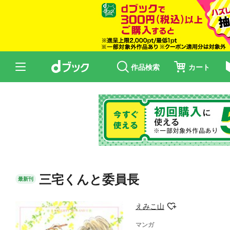
作品検索
カート
三宅くんと委員長
最新刊
えみこ山
マンガ