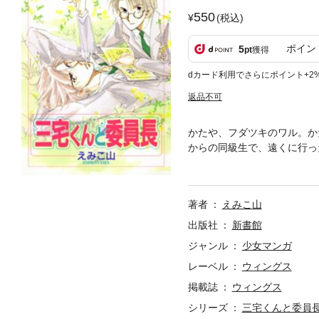
550
(税込)
ポイン
5
pt
獲得
dカード利用でさらにポイント+2
返品不可
かたや、フダツキのワル。か
からの同級生で、遠くに行っ
ったりして……。『抱きしめ
著者
えみこ山
出版社
新書館
ジャンル
少女マンガ
レーベル
ウィングス
掲載誌
ウィングス
シリーズ
三宅くんと委員