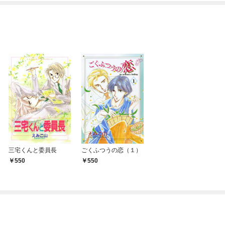
OMIC
三宅くんと委員長
ごくふつうの恋（１）
550
550