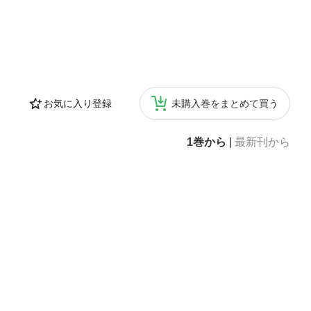
お気に入り登録
未購入巻をまとめて買う
1巻から
|
最新刊から