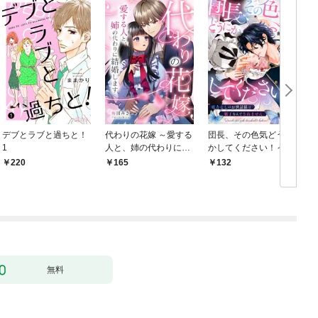
デブとラブと過ちと！
代わりの花嫁 ～愛する
団長、その色気どうに
＆
1
人と、姉の代わりに結
かしてください！～魔
婚します～ 1
力なしのお世話係は魅
220
165
132
￥
了なんてされません～
１
無料