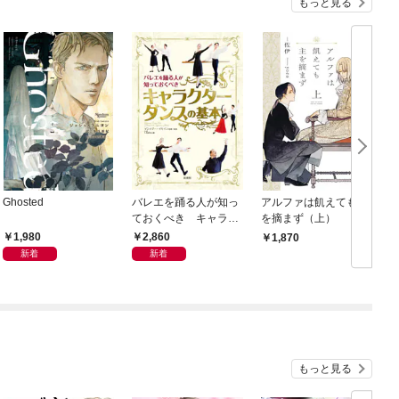
もっと見る
Ghosted
バレエを踊る人が知っ
アルファは飢えても主
ておくべき キャラク
を摘まず（上）
ターダンスの基本
1,980
2,860
1,870
新着
新着
もっと見る