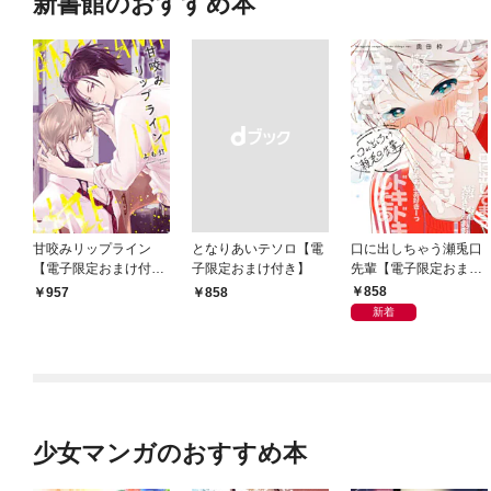
新書館のおすすめ本
甘咬みリップライン
となりあいテソロ【電
口に出しちゃう瀬兎口
【電子限定おまけ付
子限定おまけ付き】
先輩【電子限定おまけ
き】
付き】
858
957
￥858
新着
少女マンガのおすすめ本