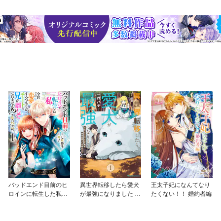
バッドエンド目前のヒ
異世界転移したら愛犬
王太子妃になんてなり
ロインに転生した私、
が最強になりました ～
たくない！！ 婚約者編
今世では恋愛するつも
シルバーフェンリルと
りがチートな兄が離し
俺が異世界暮らしを始
てくれません！？@C
めたら～ THE COMIC