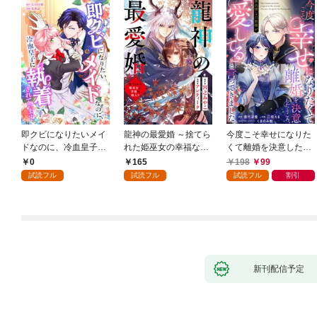
即クビになりたいメイ
龍神の最愛婚 ～捨てら
今度こそ幸せになりた
ドなのに、冷血皇子に
れた姫巫女の幸福な嫁
くて離婚を決意したと
執着されています第1
入り～: 1
ころ、無表情な旦那様
0
165
198
99
話
が「愛してる」と言っ
試読フル
試読フル
試読フル
割引
てきました。1
新刊配信予定