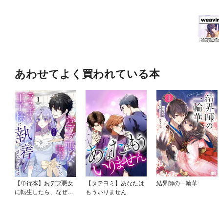
あわせてよく買われている本
【単行本】おデブ悪女
【タテヨミ】あなたは
結界師の一輪華
に転生したら、なぜか
もういりません
ラスボス王子様に執着
されています