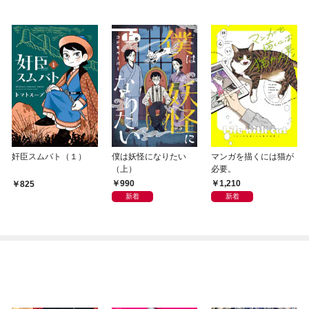
奸臣スムバト（１）
僕は妖怪になりたい
マンガを描くには猫が
（上）
必要。
990
1,210
825
新着
新着