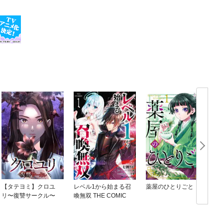
【タテヨミ】クロユ
レベル1から始まる召
薬屋のひとりごと
リ〜復讐サークル〜
喚無双 THE COMIC