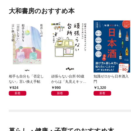
大和書房のおすすめ本
相手も自分も「否定し
頑張らない台所 60歳
知識ゼロから日本酒入
ない」言い換え手帖
からは「丸見えキッチ
門
ン」でラクしておいし
924
990
1,320
い
新着
新着
新着
暮らし・健康・子育てのおすすめ本