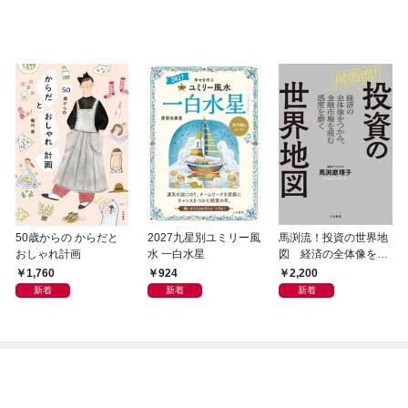
50歳からの からだと
2027九星別ユミリー風
馬渕流！投資の世界地
おしゃれ計画
水 一白水星
図 経済の全体像をつ
かみ、金融市場を読む
1,760
924
2,200
感度を磨く
新着
新着
新着