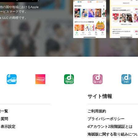
の他の国や地域におけるApple
c.のサービスマークです。
ogle LLC の商標です。
サイト情報
種一覧
ご利用規約
る質問
プライバシーポリシー
ト表示設定
dアカウント2段階認証とは
海賊版に関する取り組みにつ