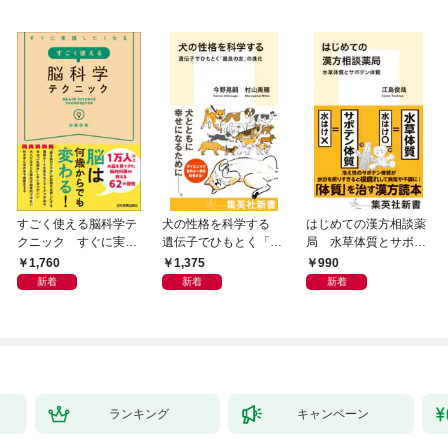
すごく使える脳科学テ
犬の性格を科学する
はじめての漢方相談薬
クニック すぐに実践
遺伝子でひもとく「最
局 水草体質とサボテ
したくなる
良の友」の進化
ン体質
1,760
1,375
990
新着
新着
新着
ランキング
キャンペーン