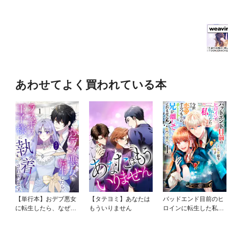
あわせてよく買われている本
【単行本】おデブ悪女
【タテヨミ】あなたは
バッドエンド目前のヒ
に転生したら、なぜか
もういりません
ロインに転生した私、
ラスボス王子様に執着
今世では恋愛するつも
されています
りがチートな兄が離し