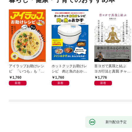
アイラップお助けレシ
ホットクックお助けレ
首ヨガで真我と結ぶ
ピ 「いつも」も「も
シピ 肉と魚のおか
ヨガ行法と真我 チャク
しも」もおいしい！
ず 少ない材料＆調味
ラと真我の関係 クンダ
1,760
1,760
1,776
料で、あとはスイッチ
リーニ上昇体験 次元上
新着
新着
新着
ポン！
昇と真我の関係
新刊配信予定