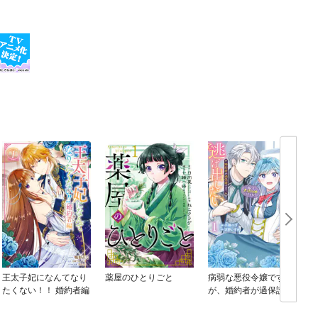
王太子妃になんてなり
薬屋のひとりごと
病弱な悪役令嬢です
たくない！！ 婚約者編
が、婚約者が過保護す
ぎて逃げ出したい(私た
ち犬猿の仲でしたよ