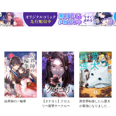
結界師の一輪華
【タテヨミ】クロユ
異世界転移したら愛犬
リ〜復讐サークル〜
が最強になりました ～
シルバーフェンリルと
俺が異世界暮らしを始