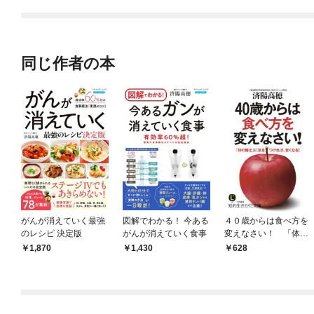
てくれません！？@C
OMIC
同じ作者の本
がんが消えていく最強
図解でわかる！ 今ある
４０歳からは食べ方を
のレシピ 決定版
がんが消えていく食事
変えなさい！ 「体の
糖化」に気をつけれ
1,870
1,430
628
ば、若くなる！