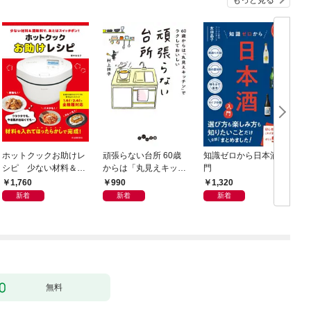
ホットクックお助けレ
頑張らない台所 60歳
知識ゼロから日本酒入
お
シピ 少ない材料＆調
からは「丸見えキッチ
門
味料で、あとはスイッ
ン」でラクしておいし
1,760
990
1,320
チポン！
い
新着
新着
新着
無料