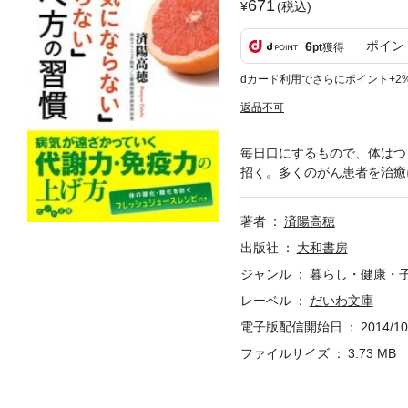
671
(税込)
ポイン
6
pt
獲得
dカード利用でさらにポイント+2
返品不可
毎日口にするもので、体はつ
招く。多くのがん患者を治癒
著者
済陽高穂
出版社
大和書房
ジャンル
暮らし・健康・
レーベル
だいわ文庫
電子版配信開始日
2014/10
ファイルサイズ
3.73 MB