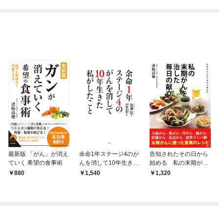
めたら～ THE COMIC
最新版 「がん」が消え
余命1年ステージ4のが
告知されたその日から
ていく 希望の食事術
んを消して10年生きた
始める 私の末期がん
私がしたこと
を治した毎日の献立
880
1,540
1,320