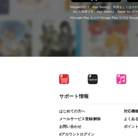
Appleのロゴ、App Storeは、米国もしくはそ
Inc.の商標です。App Storeは、Apple In
Google Play および Google Play ロゴは Go
サポート情報
はじめての方へ
対応機
メールサービス登録/解除
よくあ
お問い合わせ
ポイン
dアカウントログイン