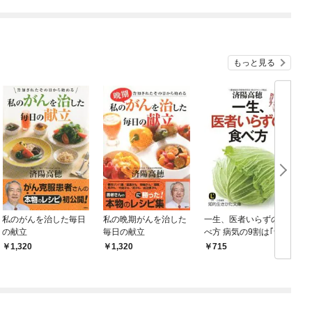
ね！？)
もっと見る
私のがんを治した毎日
私の晩期がんを治した
一生、医者いらずの食
の献立
毎日の献立
べ方 病気の9割は｢食べ
合わせ｣で防げる！
1,320
1,320
715