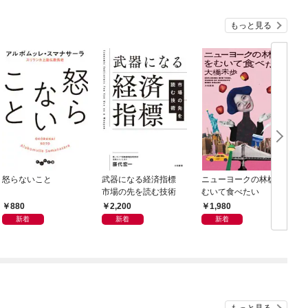
もっと見る
怒らないこと
武器になる経済指標
ニューヨークの林檎を
市場の先を読む技術
むいて食べたい
880
2,200
1,980
新着
新着
新着
もっと見る