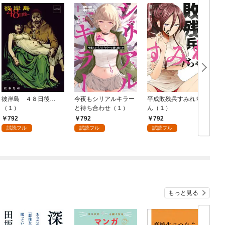
彼岸島 ４８日後…
今夜もシリアルキラー
平成敗残兵すみれちゃ
（１）
と待ち合わせ（１）
ん（１）
792
792
792
試読フル
試読フル
試読フル
もっと見る