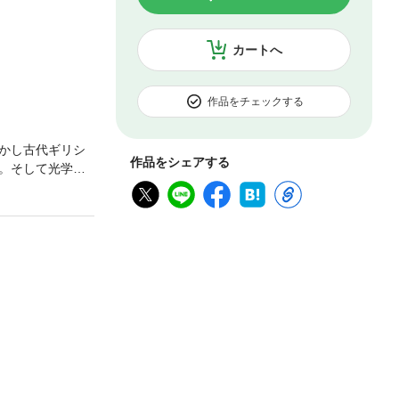
カートへ
作品をチェックする
かし古代ギリシ
作品をシェアする
。そして光学に
破する著者が、
、視覚をめぐる
しい世界の眺望
する見方の、歴
れた比率にする
判しえたのか。
の問いは、人間
通して」だと考
デカルト、パス
、遠近法を軸
想、文学作品や
的著作。（原