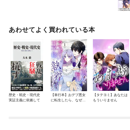
あわせてよく買われている本
歴史・戦史・現代史
【単行本】おデブ悪女
【タテヨミ】あなたは
実証主義に依拠して
に転生したら、なぜか
もういりません
ラスボス王子様に執着
されています