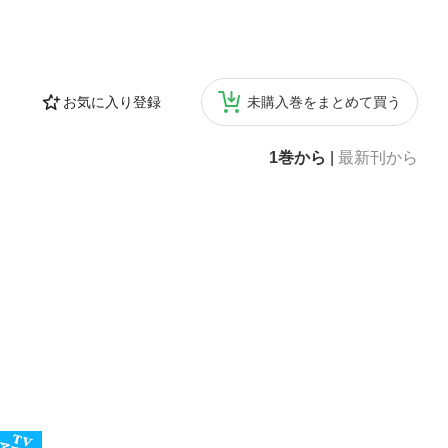
詩人追放と画人追
不文の教説？
 00 ２ 芸術
 説（山内志朗）
お気に入り登録
未購入巻をまとめて買う
1巻から
|
最新刊から