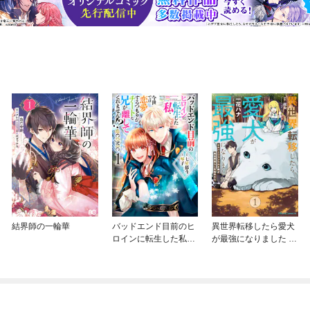
結界師の一輪華
バッドエンド目前のヒ
異世界転移したら愛犬
ロインに転生した私、
が最強になりました ～
今世では恋愛するつも
シルバーフェンリルと
りがチートな兄が離し
俺が異世界暮らしを始
てくれません！？@C
めたら～ THE COMIC
OMIC