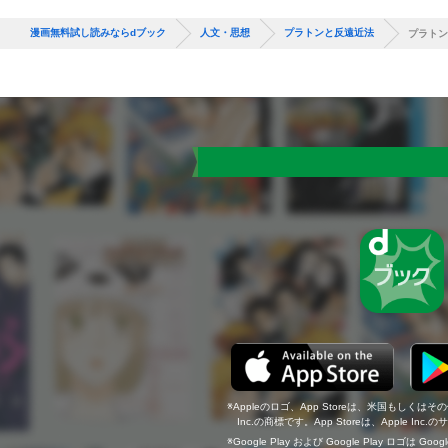
漫画無料試し読みならdブック
人文・思想
プラトンと反遠近法
プラトン
Appleのロゴ、App Storeは、米国もしくはそ
Inc.の商標です。App Storeは、Apple In
Google Play および Google Play ロゴは Go