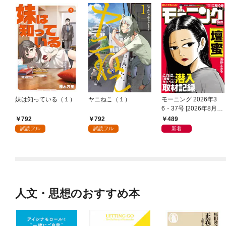
妹は知っている（１）
ヤニねこ（１）
モーニング 2026年3
6・37号 [2026年8月6
日発売]
792
792
489
試読フル
試読フル
新着
人文・思想のおすすめ本