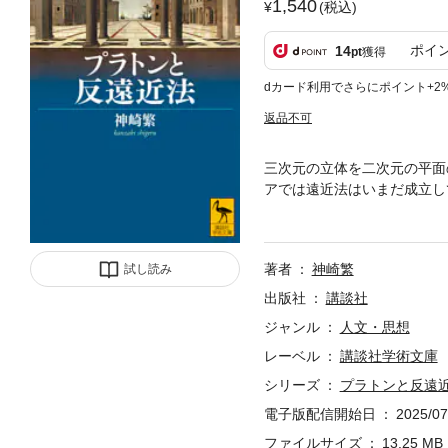
1,540
(税込)
ポイ
14
pt
獲得
dカード利用でさらにポイント+2
返品不可
三次元の立体を二次元の平面
アでは遠近法はいまだ成立し
対する偉大な哲学者の沈黙は
古代ギリシアから近代に至る
空前絶後の思想絵巻。遠近法
著者
神崎繁
試し読み
であるかのような神話的性格
史的な積み重ねの結果に過ぎ
出版社
講談社
ことを「虚像術」と呼んで退
ジャンル
人文・思想
そしてプラトンの光学に対す
レーベル
講談社学術文庫
はどうして、常に何かを通し
えるのは何故か、という根源
シリーズ
プラトンと反遠
カル、ライプニッツに遠近法
電子版配信開始日
2025/07
に、古代ギリシア演劇の背景
文芸理論をも巻き込みながら
ファイルサイズ
13.25 MB