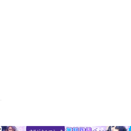
本書の内容】まえがき序 章 遠近法の神話第一章 ミーメーシス １ 
３ 背景画は遠近法の導入か？第二章 測定術 １ 洞窟の光学 ２ 
第三章 ミーメーシスからファンタシアーへ １ 場所・透明体・気息
３ もう一つの世界劇場論 00終 章 隠喩としての遠近法あとがき解