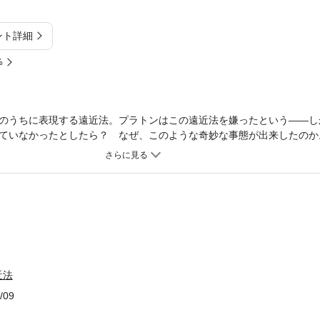
ント詳細
%
のうちに表現する遠近法。プラトンはこの遠近法を嫌ったという――し
ていなかったとしたら？ なぜ、このような奇妙な事態が出来したのか
、後世にどのような影響を与えたのか。遠近法は歴史的産物であると喝
まで、美術はもちろん数学、哲学、文学をも織り込みながら紡ぎあげた
は、世界を表現する方法として身近な手法であり、時にこれが唯一の正
さえ帯びている。しかし著者によれば、遠近法は西欧における自然に対
ない。プラトンは、対象を描く際に、見かけにあわせて実際とはかけ離
けた。古代ギリシアには存在しないはずの遠近法を、プラトンはなぜ批
る沈黙は何を意味し、それはどのような影響を与えたのか――。これら
て世界を見ようとするのか。実物を見ていても、しかしこれも「何かを
的な問いにつながっていく。ミケランジェロとダヴィンチの緊張関係、
近法
が与えた三者三様の影響、さらにニーチェの価値の相対主義に至るまで
/09
画から、絵画や彫刻、数学・幾何学、その応用としての光学、哲学・思
絢爛豪華な思想絵巻が織り上げられる。早逝が惜しまれる碩学の記念碑