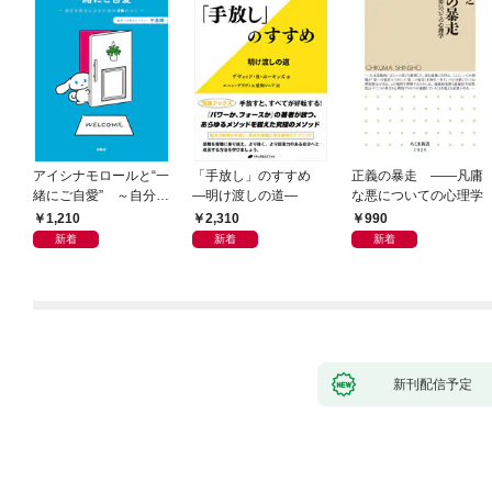
アイシナモロールと“一
「手放し」のすすめ
正義の暴走 ――凡庸
緒にご自愛” ～自分を
―明け渡しの道―
な悪についての心理学
好きになるための56の
1,210
2,310
990
コツ～
新着
新着
新着
新刊配信予定