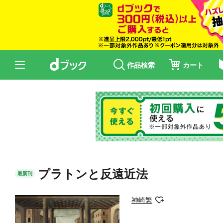
作品検索
カート
プラトンと反遠近法
最新刊
神崎繁