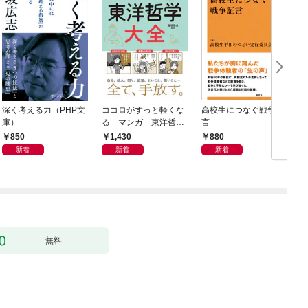
深く考える力（PHP文
ココロがすっと軽くな
高校生につなぐ戦争証
庫）
る マンガ 東洋哲学
言
大全
850
1,430
880
新着
新着
新着
無料