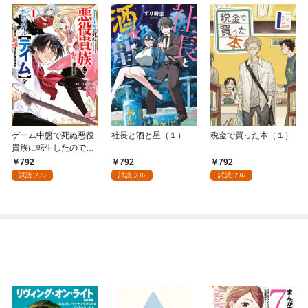
ゲーム中盤で死ぬ悪役
社長と酒と星（１）
税金で買った本（１）
貴族に転生したので、
外れスキル【テイム】
792
792
792
を駆使して最強を目指
試読フル
試読フル
試読フル
してみた（１）