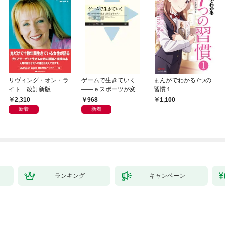
リヴィング・オン・ラ
ゲームで生きていく
まんがでわかる7つの
イト 改訂新版
――ｅスポーツが変え
習慣１
る教育とキャリア
2,310
968
1,100
新着
新着
ランキング
キャンペーン