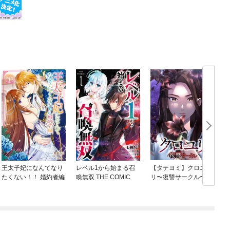
王太子妃になんてなり
レベル1から始まる召
【タテヨミ】クロユ
たくない！！ 婚約者編
喚無双 THE COMIC
リ〜復讐サークル〜