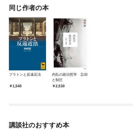
同じ作者の本
プラトンと反遠近法
内乱の政治哲学 忘却
と制圧
1,540
2,530
講談社のおすすめ本