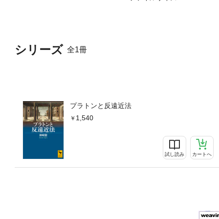
本：新書館、1999年）【
放 ２ 陰影画と背景画 
３ 視覚の空間・思考の空間
的専制と専制的芸術 00 
シリーズ
全1冊
プラトンと反遠近法
1,540
試し読み
カートへ