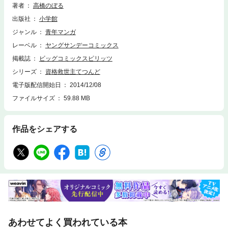
著者
高橋のぼる
出版社
小学館
ジャンル
青年マンガ
レーベル
ヤングサンデーコミックス
掲載誌
ビッグコミックスピリッツ
シリーズ
資格救世主てつんど
電子版配信開始日
2014/12/08
ファイルサイズ
59.88 MB
作品をシェアする
あわせてよく買われている本