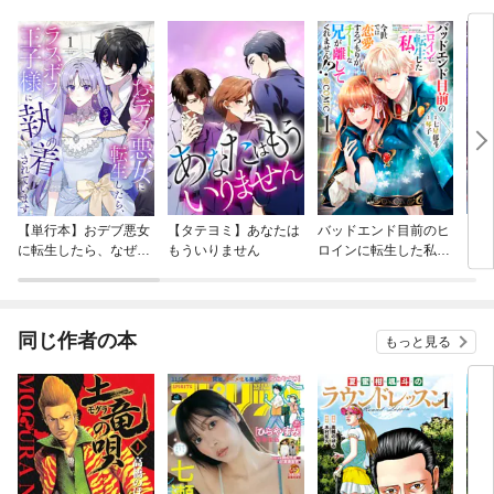
【単行本】おデブ悪女
【タテヨミ】あなたは
バッドエンド目前のヒ
【タ
に転生したら、なぜか
もういりません
ロインに転生した私、
リ〜
ラスボス王子様に執着
今世では恋愛するつも
されています
りがチートな兄が離し
てくれません！？@C
OMIC
同じ作者の本
もっと見る