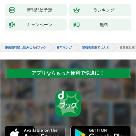
新刊配信予定
ランキング
キャンペーン
無料
漫画無料試し読みならdブック
青年マンガ
資格救世主てつんど
資格救世主
アプリならもっと便利で快適に！