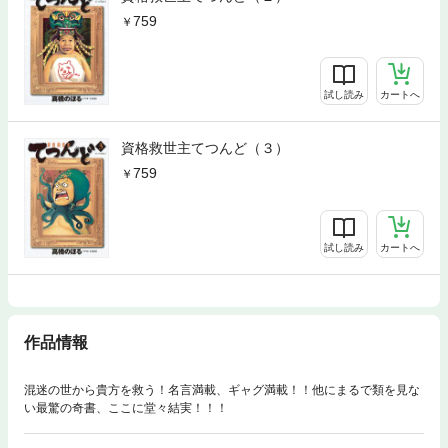
759
試し読み
カートへ
資格救世主てつんど（３）
759
試し読み
カートへ
作品情報
混迷の世から貴方を救う！名言満載、ギャグ満載！！他にまるで類を見な
い最驚の奇書、ここに堂々結実！！！