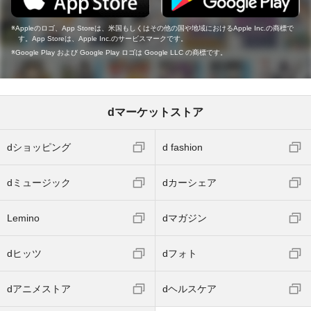
Appleのロゴ、App Storeは、米国もしくはその他の国や地域におけるApple Inc.の商標で
す。App Storeは、Apple Inc.のサービスマークです。
Google Play および Google Play ロゴは Google LLC の商標です。
dマーケットストア
dショッピング
d fashion
dミュージック
dカーシェア
Lemino
dマガジン
dヒッツ
dフォト
dアニメストア
dヘルスケア