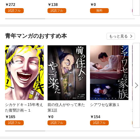
嫁として溺愛されてい
まへ 私のことなどお忘
272
138
0
8
ます【単話】（１）
れですか？～【単話】
試読フル
試読フル
無料
（１）
青年マンガのおすすめ本
もっと見る
シカケドキ～15年考え
前の住人がやって来た
シアワセな家族１
16
た復讐計画～１
第1話
地獄
165
0
154
1
試読フル
試読フル
試読フル
試