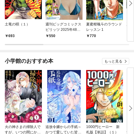
土竜の唄（１）
週刊ビッグコミックス
夏蜜柑颯斗のラウンド
夏蜜
ピリッツ 2025年48号
レッスン 1
レッ
【デジタル版限定グラ
693
550
770
1
ビア増量｢七瀬な
な」】（2025年10月2
7日発売号）
小学館のおすすめ本
もっと見る
火の神さまの掃除人で
追放令嬢からの手紙～
1000円ヒーロー 新
DIM
すが、いつの間にか花
かつて愛していた皆さ
札版【単話】（１）
9.