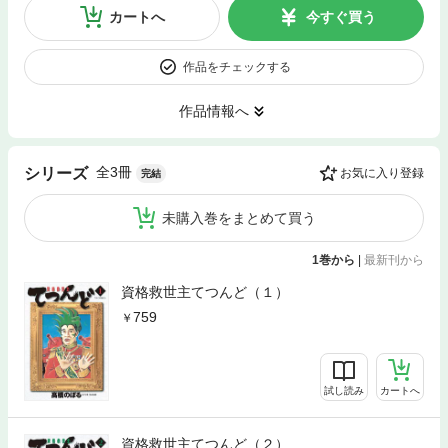
カートへ
今すぐ買う
作品をチェックする
作品情報へ
全3冊
シリーズ
お気に入り登録
完結
未購入巻をまとめて買う
1巻から
|
最新刊から
資格救世主てつんど（１）
759
試し読み
カートへ
資格救世主てつんど（２）