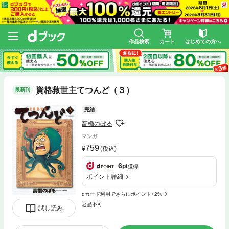
作品検索
カート
はじめての方へ
資格救世主てつんど（３）
最新刊
完結
高橋のぼる
マンガ
759
(税込)
6
pt
獲得
ポイント詳細
dカード利用でさらにポイント+2%
返品不可
試し読み