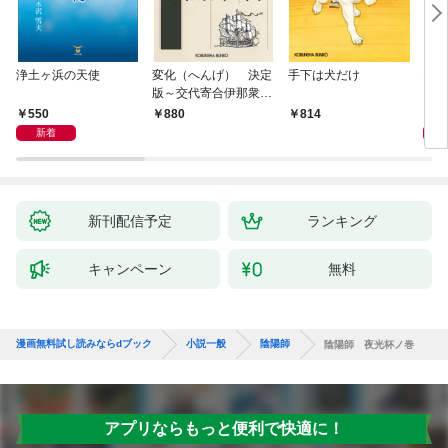
浄土ヶ浜の天使
変化（へんげ） 決定
手下は犬だけ
マリ
版～交代寄合伊那衆異
聞（1）～
550
1,
880
814
新着
新刊配信予定
ランキング
キャンペーン
無料
漫画無料試し読みならdブック
小説一般
陰陽師
陰陽師 夜光杯ノ巻
アプリならもっと便利で快適に！