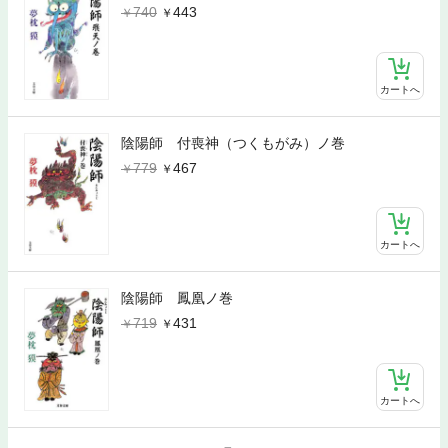
740
443
カートへ
陰陽師 付喪神（つくもがみ）ノ巻
779
467
カートへ
陰陽師 鳳凰ノ巻
719
431
カートへ