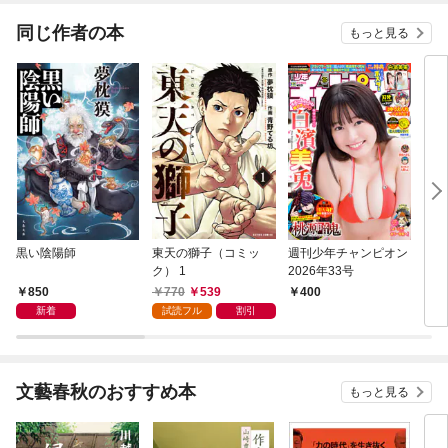
（分冊版）
同じ作者の本
もっと見る
黒い陰陽師
東天の獅子（コミッ
週刊少年チャンピオン
キマ
ク） 1
2026年33号
850
770
539
400
1,
新着
試読フル
割引
文藝春秋のおすすめ本
もっと見る