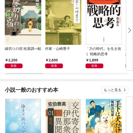
縁切りの宿 桂屋調べ帖
作家・山崎豊子
「力の時代」を生き抜
本当
く 戦略的思考
話）
2,200
2,600
1,899
1,
新着
新着
新着
小説一般のおすすめ本
もっと見る