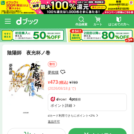
作品検索
カート
はじめての方へ
陰陽師 夜光杯ノ巻
割引
夢枕獏
473
(税込)
789
(2026/08/18まで)
4
pt
獲得
ポイント詳細
dカード利用でさらにポイント+2%
返品不可