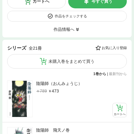
カートへ
今すぐ買う
作品をチェックする
作品情報へ
シリーズ
全21冊
お気に入り登録
未購入巻をまとめて買う
1巻から
|
最新刊から
陰陽師（おんみょうじ）
789
473
カートへ
陰陽師 飛天ノ巻