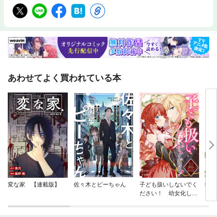
あわせてよく買われている本
変な家 【連載版】
佐々木とピーちゃん
子ども扱いしないでく
暗夜
ださい！ 幼女化しち
ゃった完璧淑女は、騎
士団長に甘やかされる