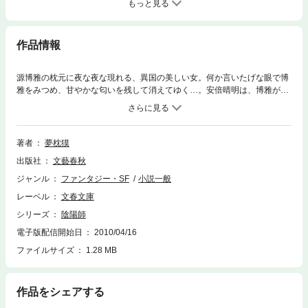
もっと見る
作品情報
源博雅の枕元に夜な夜な現れる、異国の美しい女。何か言いたげな眼で博
雅をみつめ、甘やかな匂いを残して消えてゆく…。安倍晴明は、博雅が帝
から賜ったという摩訶不思議な琵琶に着目する。はたして琵琶と女の関係
は？（「月琴姫」）真夜中の観音堂で、延々と経を唱える小僧の声。もの
のけか？ いつまでも読み終わらないわけは…。（「魔鬼物小僧」）御歳
71の名僧・浄蔵の淡い初恋が、40年の時を経て成就する!?（「浄蔵恋始
著者
夢枕獏
末」）など全９篇収録のシリーズ第９弾！
出版社
文藝春秋
ジャンル
ファンタジー・SF
小説一般
レーベル
文春文庫
シリーズ
陰陽師
電子版配信開始日
2010/04/16
ファイルサイズ
1.28 MB
作品をシェアする