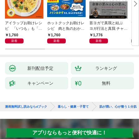
アイラップお助けレシ
ホットクックお助けレ
首ヨガで真我と結ぶ
すご
ピ 「いつも」も「も
シピ 肉と魚のおか
ヨガ行法と真我 チャク
クニ
しも」もおいしい！
ず 少ない材料＆調味
ラと真我の関係 クンダ
した
1,760
1,760
1,776
1,
料で、あとはスイッチ
リーニ上昇体験 次元上
新着
新着
新着
ポン！
昇と真我の関係
新刊配信予定
ランキング
キャンペーン
無料
漫画無料試し読みならdブック
暮らし・健康・子育て
肌が潤い、心が整う１分肌
アプリならもっと便利で快適に！