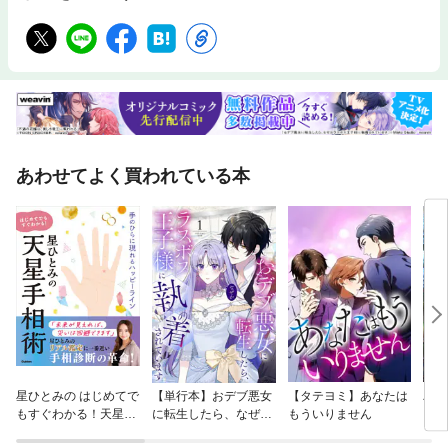
れませんが、本書ではそんな方の心がスーっと楽になる、美容への向き合
い方もお伝えしています。 肌が綺麗になるだけではなく、心も整い、毎日
の美容が楽しくなる、そしてあなたとあなたのお肌が最高の関係になって
いく、全ての人が美しくなれる美容本です。 【目次】 第１章 美容で心
をすり減らす毎日を終わりにしよう 第２章 肌と心が整う奇跡の１分 第
３章 １分肌で自分にも肌にも愛おしさが湧いてくる 第４章 美しく年齢
を重ねる人の考え方 第５章 今日から、自分の肌が好きになる
あわせてよく買われている本
星ひとみの はじめてで
【単行本】おデブ悪女
【タテヨミ】あなたは
バッ
もすぐわかる！天星手
に転生したら、なぜか
もういりません
ロイ
相術 手のひらに現れる
ラスボス王子様に執着
今世