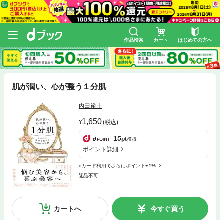
作品検索
カート
はじめての方へ
肌が潤い、心が整う１分肌
内田裕士
1,650
(税込)
15
pt
獲得
ポイント詳細
dカード利用でさらにポイント+2%
返品不可
カートへ
今すぐ買う