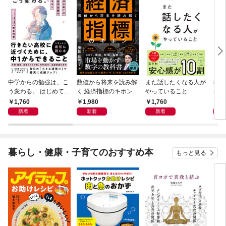
中学からの勉強は、こ
数値から将来を読み解
また話したくなる人が
83
う変わる。 はじめての
く 経済指標のキホン
やっていること
事
自学自習のキホン
1,760
1,980
1,760
1,
新着
新着
新着
暮らし・健康・子育てのおすすめ本
もっと見る