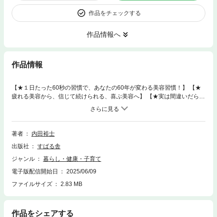
作品をチェックする
作品情報へ
作品情報
【★１日たった60秒の習慣で、あなたの60年が変わる美容習慣！】 【★
疲れる美容から、信じて続けられる、喜ぶ美容へ】 【★実は間違いだら
け!? 世の女性の、美容に対する勘違いを解説】 【★日々のスキンケアが
「やらなきゃダメなこと」から「やりたいこと」になる！】 【★「美容に
疲れた」「情報が多すぎる」「ルッキズムがしんどい」などの悩みから解
放される！】 毎日たった１分でお肌がどんどん綺麗になり、自己肯定感が
著者
内田裕士
上がり、自分に自信が持てるようになる。 しかも誰もができる、とっても
出版社
すばる舎
簡単な方法で。 本書は日本最大級のメイク教室「BIJUKU（美塾）」創始
者であり塾長の著者が、20年以上全国各地で様々な女性にメイクをしてき
ジャンル
暮らし・健康・子育て
たなかで生み出された美容メソッド「１分肌」を紹介するものです。 １日
電子版配信開始日
2025/06/09
たった60秒の習慣を取り入れるだけで、その先の60年が変わる。でも新た
に何かを買う必要もない。 「もっと綺麗になりたい、でも美容にお金や時
ファイルサイズ
2.83 MB
間をそんなにかけられない（かけたくない）」という人にピッタリな美容
法です。 人を見た目で、しかも粗を探すように評価することや、短期的快
楽にアプローチした宣伝が目立つ美容業界に疲弊している方も多いかもし
作品をシェアする