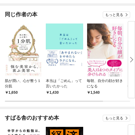
ハッピーライン
されています
りが
てく
OMI
同じ作者の本
もっと見る
肌が潤い、心が整う１
本当は「ごめん」って
毎朝、自分の顔が好き
メイ
分肌
言いたかった
になる
答え
1,650
1,430
1,540
1,
すばる舎のおすすめ本
もっと見る