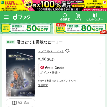
作品検索
カート
はじめての方へ
君はとても勇敢なヒーロー
最新刊
エメラルド・ハント
198
(税込)
1
pt
獲得
ポイント詳細
dカード利用でさらにポイント+2%
返品不可
試し読み