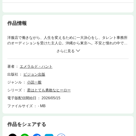
作品情報
洋服店で働きながら、人生を変えるために一大決心をし、タレント事務所
のオーディションを受けた主人公。沖縄から東京へ。不安と憧れの中で交
錯する主人公の想いは果たして結実するのだろうか。そしてその先にある
ものは――。
著者
エメラルド・ハント
出版社
ビジョン出版
ジャンル
小説一般
シリーズ
君はとても勇敢なヒーロー
電子版配信開始日
2026/05/15
ファイルサイズ
- MB
作品をシェアする