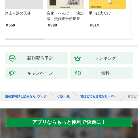
浄土ヶ浜の天使
変化（へんげ） 決定
手下は犬だけ
鬼役
版～交代寄合伊那衆異
聞（1）～
￥550
880
814
7
新刊配信予定
ランキング
キャンペーン
無料
漫画無料試し読みならdブック
小説一般
君はとても勇敢なヒーロー
君はと
アプリならもっと便利で快適に！