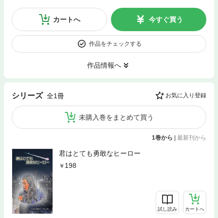
カートへ
今すぐ買う
作品をチェックする
作品情報へ
シリーズ
全1冊
お気に入り登録
未購入巻をまとめて買う
1巻から
|
最新刊から
君はとても勇敢なヒーロー
198
試し読み
カートへ