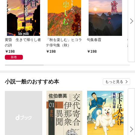
黄昏 生きて帰りし者
「秋を楽しむ」ヒコラ
句集春霞
0歳
の詩
テ俳句集（秋）
記憶
が点
198
198
198
1
新着
小説一般のおすすめ本
もっと見る