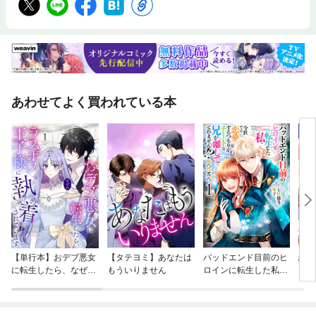
あわせてよく買われている本
【単行本】おデブ悪女
【タテヨミ】あなたは
バッドエンド目前のヒ
結界
に転生したら、なぜか
もういりません
ロインに転生した私、
ラスボス王子様に執着
今世では恋愛するつも
されています
りがチートな兄が離し
てくれません！？@C