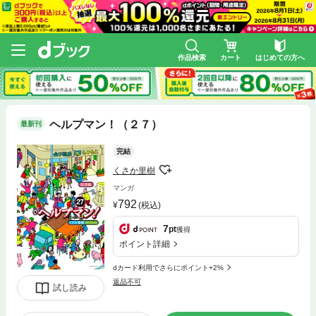
作品検索
カート
はじめての方へ
ヘルプマン！（２７）
最新刊
完結
くさか里樹
マンガ
792
(税込)
7
pt
獲得
ポイント詳細
dカード利用でさらにポイント+2%
返品不可
試し読み