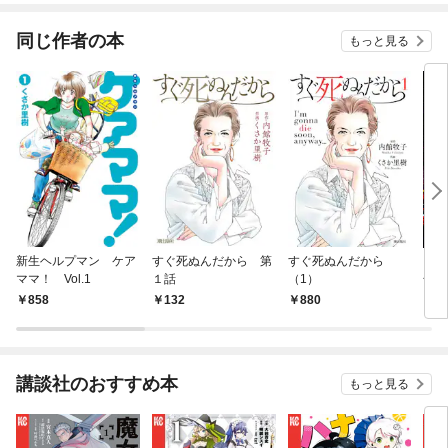
同じ作者の本
もっと見る
新生ヘルプマン ケア
すぐ死ぬんだから 第
すぐ死ぬんだから
イブ
ママ！ Vol.1
１話
（1）
号 [
売]
858
132
880
4
講談社のおすすめ本
もっと見る