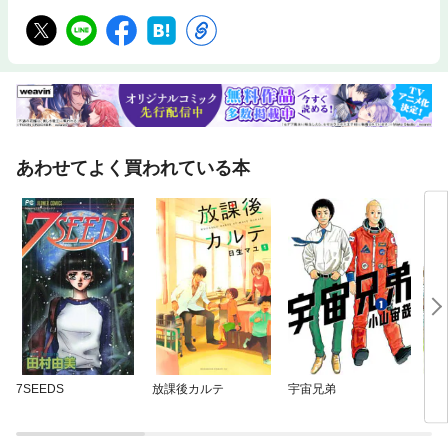
あわせてよく買われている本
7SEEDS
放課後カルテ
宇宙兄弟
リエ