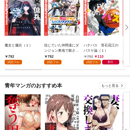
魔女と傭兵（１）
信じていた仲間達にダ
ハナバス 苔石花江の
追放
ンジョン奥地で殺され
バスケ論（１）
『自
かけたがギフト『無限
領地
792
792
792
110
7
ガチャ』でレベル９９
強の
試読フル
試読フル
試読フル
割引
試
９９の仲間達を手に入
～最
れて元パーティーメン
で始
バーと世界に復讐＆
拓ス
『ざまぁ！』します！
（１
青年マンガのおすすめ本
もっと見る
（１）