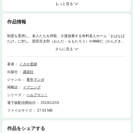
もっと見る
作品情報
制度を悪用し、老人たちを搾取、介護放棄する有料老人ホーム「おはなば
たけ」に対し、恩田百太郎（おんだ・ももたろう）や神崎仁（かんざき・
じん）はついに立ち上がる。しかし味方のはずの県庁は様々な言い訳をつ
け動こうとしない。高齢者支援課職員・小池一郎（こいけ・いちろう）
は、上司を、県庁を、動かすことはできるのか――!! 10年以上にわたり
老人介護の最前線を描きつづけてきた『ヘルプマン！』ついに完結！ そ
著者
くさか里樹
して『ヘルプマン！』は2014年末より＜週刊朝日＞に移籍決定！
出版社
講談社
ジャンル
青年マンガ
掲載誌
イブニング
シリーズ
ヘルプマン！
電子版配信開始日
2019/12/19
ファイルサイズ
27.03 MB
作品をシェアする