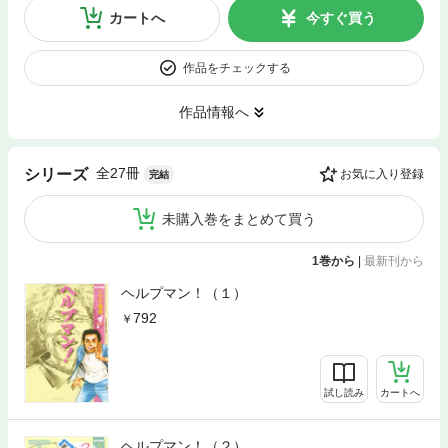
カートへ
今すぐ買う
作品をチェックする
作品情報へ
全27冊
シリーズ
お気に入り登録
完結
未購入巻をまとめて買う
1巻から
|
最新刊から
ヘルプマン！（１）
792
試し読み
カートへ
ヘルプマン！（２）