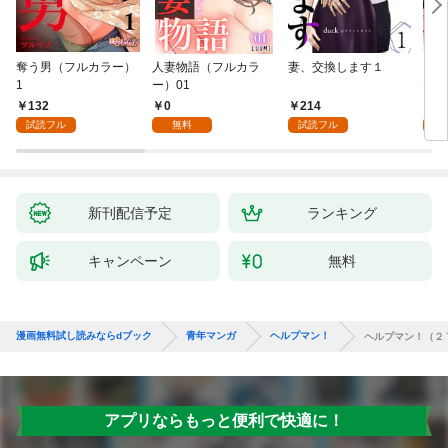
奪う男（フルカラー）
人妻物語（フルカラ
妻、交換します１
ごめ
1
ー）01
ない
132
0
214
1
試読フル
無料
試読フル
試
新刊配信予定
ランキング
キャンペーン
無料
漫画無料試し読みならdブック
青年マンガ
ヘルプマン！
ヘルプマン！（２
アプリならもっと便利で快適に！