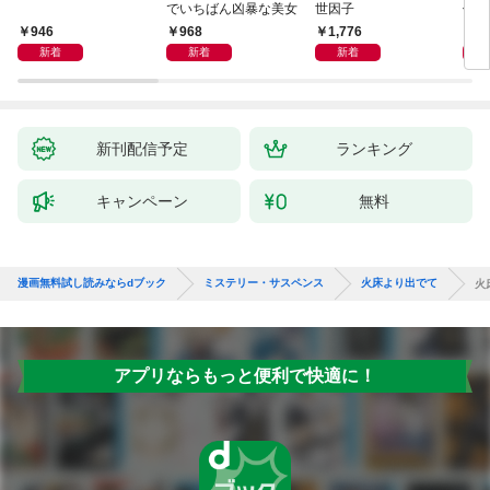
でいちばん凶暴な美女
世因子
件〈
946
968
1,776
9
新着
新着
新着
新刊配信予定
ランキング
キャンペーン
無料
漫画無料試し読みならdブック
ミステリー・サスペンス
火床より出でて
火
アプリならもっと便利で快適に！