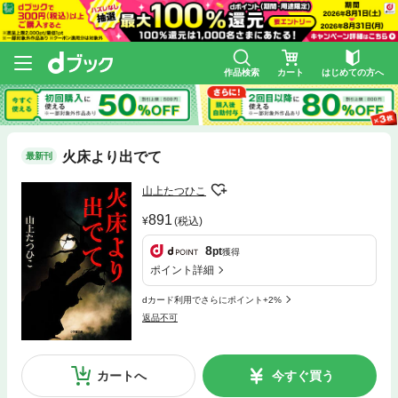
作品検索
カート
はじめての方へ
火床より出でて
最新刊
山上たつひこ
891
(税込)
8
pt
獲得
ポイント詳細
dカード利用でさらにポイント+2%
返品不可
カートへ
今すぐ買う