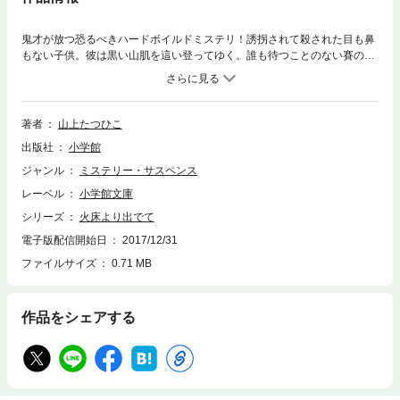
鬼才が放つ恐るべきハードボイルドミステリ！誘拐されて殺された目も鼻
もない子供。彼は黒い山肌を這い登ってゆく。誰も待つことのない賽の河
原をさまよいつづける――。男は大きな夢を持っていた。それは、殺人事
件の加害者の心の暗部に直接働きかけるケア・センターづくり。しかし、
その慈愛に満ちた男はいったいどこに消えてしまったのか。彼との再会を
願う殺人犯の娘のため、探偵は過去の闇へと分け入る。そして、すでに解
著者
山上たつひこ
決したと思われた事件は、探偵の前に驚くべき異なった貌を現わす。コミ
出版社
小学館
ック界の鬼才が、ミステリに挑戦して大きな反響を呼んだ傑作、待望の文
庫版を電子化！『追憶の夜』を改題のうえ、加筆改稿して新たに世の中に
ジャンル
ミステリー・サスペンス
問う問題作。著者プロフィール山上たつひこ（やまがみたつひこ）1947年
レーベル
小学館文庫
徳島県生まれ。70年、ポリティカルフィクション「光る風」。72年、ギャ
グ作品の「喜劇新思想体系」。74年、「がきデカ」。87年、初の短篇小説
シリーズ
火床より出でて
「カボチャ通り」を発表。
電子版配信開始日
2017/12/31
ファイルサイズ
0.71 MB
作品をシェアする