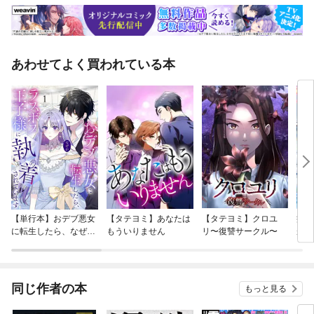
あわせてよく買われている本
【単行本】おデブ悪女
【タテヨミ】あなたは
【タテヨミ】クロユ
病弱
に転生したら、なぜか
もういりません
リ〜復讐サークル〜
が、
ラスボス王子様に執着
ぎて
されています
たち
ね！
同じ作者の本
もっと見る