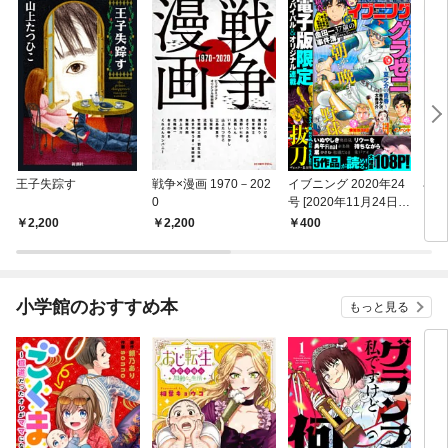
王子失踪す
戦争×漫画 1970－202
イブニング 2020年24
羊の
0
号 [2020年11月24日発
売]
2,200
2,200
400
7
小学館のおすすめ本
もっと見る