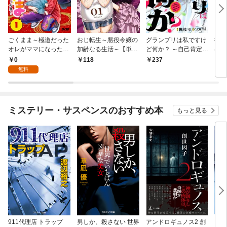
ごくまま～極道だった
おじ転生～悪役令嬢の
グランプリは私ですけ
後宮
オレがママになった話
加齢なる生活～【単
ど何か？ ～自己肯定モ
は謎
～【単話】（１）
話】（１）
ンスターのミスコン無
（１
0
118
237
2
双～【単話】（１）
無料
ミステリー・サスペンスのおすすめ本
もっと見る
911代理店 トラップ
男しか、殺さない 世界
アンドロギュノス2 創
スー