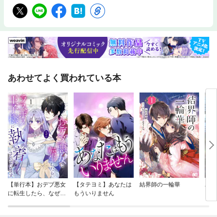
あわせてよく買われている本
【単行本】おデブ悪女
【タテヨミ】あなたは
結界師の一輪華
バッ
に転生したら、なぜか
もういりません
ロイ
ラスボス王子様に執着
今世
されています
りが