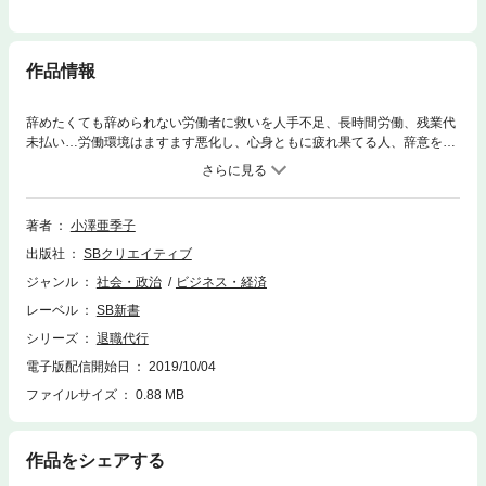
作品情報
辞めたくても辞められない労働者に救いを人手不足、長時間労働、残業代
未払い…労働環境はますます悪化し、心身ともに疲れ果てる人、辞意を伝
えても引き止めにあう人、さらなる過酷なハラスメントにあう人など「辞
める」を許さない職場が多い。働く人やその家族が健康を損なうこともあ
る。そんなときの最後の手段が「退職代行」である。どうすればスムーズ
に退職できるのか、退職するときには何に気をつけると無理なく次の職場
著者
小澤亜季子
に移れるのか。事例を踏まえ、詳しく紹介する一冊。
出版社
SBクリエイティブ
ジャンル
社会・政治
ビジネス・経済
レーベル
SB新書
シリーズ
退職代行
電子版配信開始日
2019/10/04
ファイルサイズ
0.88 MB
作品をシェアする