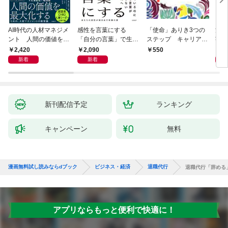
AI時代の人材マネジメ
感性を言葉にする
「使命」ありき3つの
決定
ント 人間の価値を最
「自分の言葉」で生き
ステップ キャリアの
字入
大化する条件
るための教科書
成功とは何か
１画
2,420
2,090
1,
550
「言
新着
新着
ト」
新刊配信予定
ランキング
キャンペーン
無料
漫画無料試し読みならdブック
ビジネス・経済
退職代行
退職代行「辞める
アプリならもっと便利で快適に！