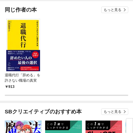
てく
OMI
同じ作者の本
もっと見る
退職代行「辞める」を
許さない職場の真実
913
SBクリエイティブのおすすめ本
もっと見る