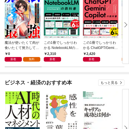
魔法が使いたくて肉が
この1冊でしっかりわ
この1冊でしっかりわ
世界
食いたくて努力してみ
かる NotebookLMの教
かる ChatGPT/Gemini/
世界
たら最強になっていた
科書
Copilotの教科書
な国
0
2,310
2,420
0
【分冊版】（コミッ
版】
新着
無料
新着
新着
ク） １話
話
ビジネス・経済のおすすめ本
もっと見る