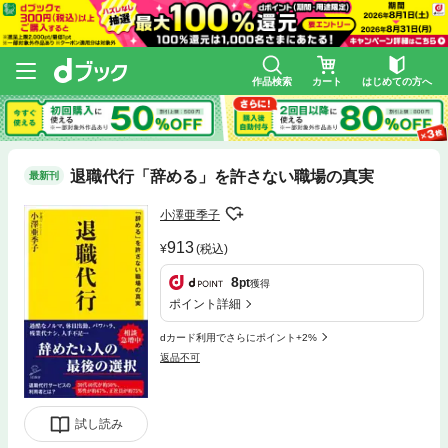
作品検索
カート
はじめての方へ
退職代行「辞める」を許さない職場の真実
最新刊
小澤亜季子
913
(税込)
8
pt
獲得
ポイント詳細
dカード利用でさらにポイント+2%
返品不可
試し読み