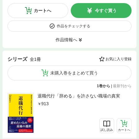
カートへ
今すぐ買う
作品をチェックする
作品情報へ
シリーズ
全1冊
お気に入り登録
未購入巻をまとめて買う
1巻から
|
最新刊から
退職代行「辞める」を許さない職場の真実
913
試し読み
カートへ