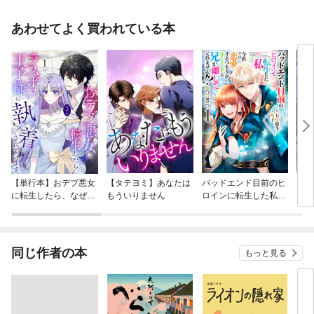
あわせてよく買われている本
【単行本】おデブ悪女
【タテヨミ】あなたは
バッドエンド目前のヒ
【タ
に転生したら、なぜか
もういりません
ロインに転生した私、
リ〜
ラスボス王子様に執着
今世では恋愛するつも
されています
りがチートな兄が離し
てくれません！？@C
OMIC
同じ作者の本
もっと見る