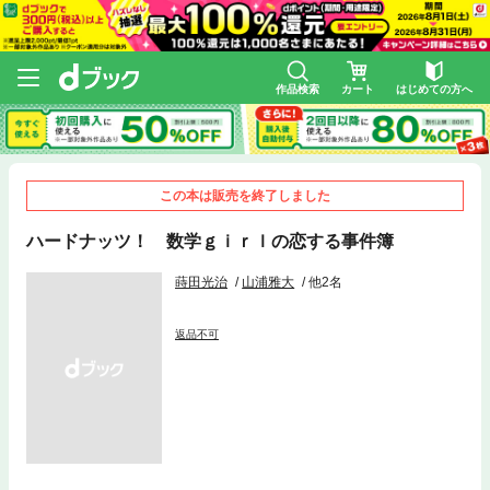
作品検索
カート
はじめての方へ
この本は販売を終了しました
ハードナッツ！ 数学ｇｉｒｌの恋する事件簿
蒔田光治
山浦雅大
他2名
返品不可