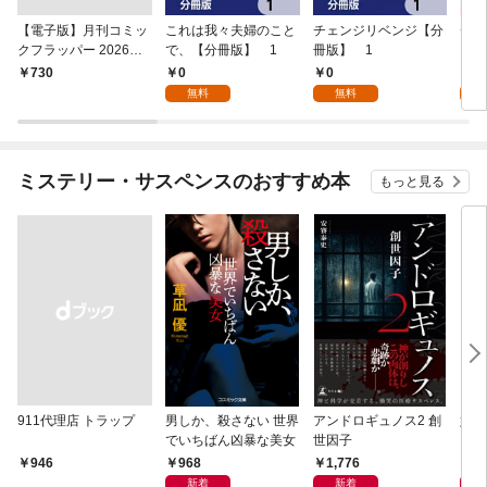
【電子版】月刊コミッ
これは我々夫婦のこと
チェンジリベンジ【分
チェ
クフラッパー 2026年9
で、【分冊版】 1
冊版】 1
月号
0
0
7
￥730
無料
無料
試
ミステリー・サスペンスのおすすめ本
もっと見る
911代理店 トラップ
男しか、殺さない 世界
アンドロギュノス2 創
姐御
でいちばん凶暴な美女
世因子
968
1,776
1,
￥946
新着
新着