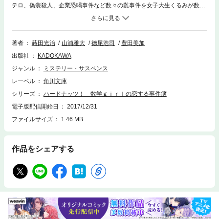
テロ、偽装殺人、企業恐喝事件など数々の難事件を女子大生くるみが数学
を駆使して解決していく数学ミステリー、ついにノベライズ登場！
著者
蒔田光治
山浦雅大
徳尾浩司
豊田美加
出版社
KADOKAWA
ジャンル
ミステリー・サスペンス
レーベル
角川文庫
シリーズ
ハードナッツ！ 数学ｇｉｒｌの恋する事件簿
電子版配信開始日
2017/12/31
ファイルサイズ
1.46 MB
作品をシェアする