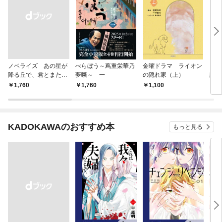
ノベライズ あの星が
べらぼう～蔦重栄華乃
金曜ドラマ ライオン
ＮＨ
降る丘で、君とまた出
夢噺～ 一
の隠れ家（上）
説 
会いたい。
￥1,760
1,760
1,100
1,
KADOKAWAのおすすめ本
もっと見る