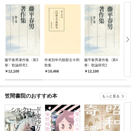
藤平春男著作集〈第3
作者別年代順新古今和
藤平春男著作集〈第4
藤平
巻〉歌論研究1
歌集
巻〉歌論研究2
巻〉
12,100
10,466
12,100
1
笠間書院のおすすめ本
もっと見る