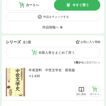
カートへ
今すぐ買う
作品をチェックする
作品情報へ
シリーズ
全1冊
お気に入り登録
未購入巻をまとめて買う
1巻から
|
最新刊から
年表資料 中世文学史 新装版
1,430
試し読み
カートへ