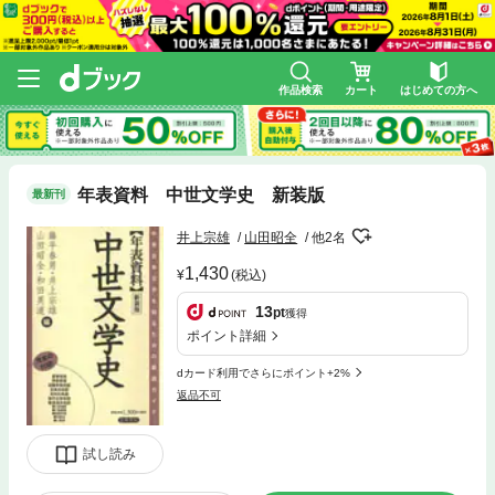
作品検索
カート
はじめての方へ
年表資料 中世文学史 新装版
最新刊
井上宗雄
山田昭全
他2名
1,430
(税込)
13
pt
獲得
ポイント詳細
dカード利用でさらにポイント+2%
返品不可
試し読み