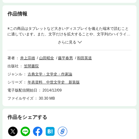
作品情報
※この商品はタブレットなど大きいディスプレイを備えた端末で読むこと
に適しています。また、文字だけを拡大することや、文字列のハイライ
ト、検索、辞書の参照、引用などの機能が使用できません。本書は、大学
および短期大学用の文学史教科書として編集した。史的発展の記述は避け
て、年表および資料(著名作品の本文抜萃)を骨格とし、適宜、教材補助と
しての図版を挿入し、付録に関係系図を付した。
著者
井上宗雄
山田昭全
藤平春男
和田英道
出版社
笠間書院
ジャンル
古典文学・文学史・作家論
シリーズ
年表資料 中世文学史 新装版
電子版配信開始日
2014/12/09
ファイルサイズ
30.30 MB
作品をシェアする