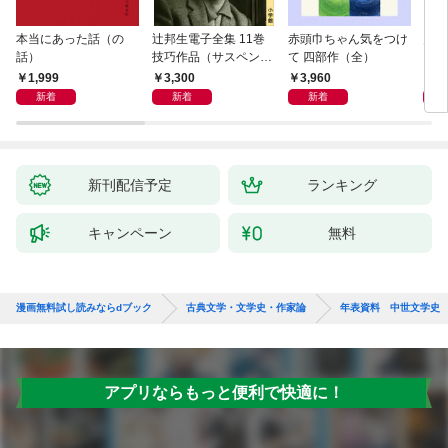
本当にあった話（の
辻邦生電子全集 11巻
赤頭巾ちゃん気をつけ
月満
話）
技巧作品（サスペン
て 四部作（全）
ス・ミステリー） 『眞
1,999
3,300
3,960
1,
晝の海への旅』『黄金
新着
新着
新着
の時刻の滴り』ほか
新刊配信予定
ランキング
キャンペーン
無料
漫画無料試し読みならdブック
古典文学・文学史・作家論
年表資料 中世文学史
アプリならもっと便利で快適に！