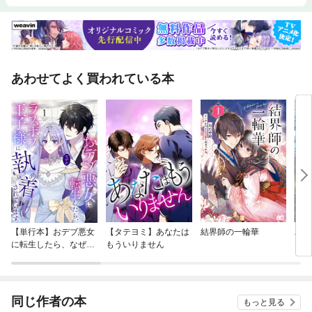
あわせてよく買われている本
【単行本】おデブ悪女
【タテヨミ】あなたは
結界師の一輪華
バッ
に転生したら、なぜか
もういりません
ロイ
ラスボス王子様に執着
今世
されています
りが
てく
OMI
同じ作者の本
もっと見る