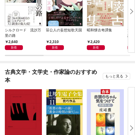
シルクロード 流沙万
笹公人の妄想短歌天国
昭和懐古奇譚集
流行
里の路
語
2,640
2,310
2,420
2,
新着
新着
新着
古典文学・文学史・作家論のおすすめ
もっと見る
本