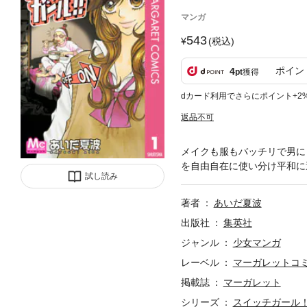
マンガ
543
(税込)
ポイン
4
pt
獲得
dカード利用でさらにポイント+2
返品不可
メイクも服もバッチリで男に
を自由自在に使い分け平和に
試し読み
著者
あいだ夏波
出版社
集英社
ジャンル
少女マンガ
レーベル
マーガレットコミッ
掲載誌
マーガレット
シリーズ
スイッチガール