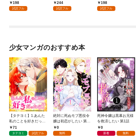
198
244
198
試読フル
試読フル
試読フル
少女マンガのおすすめ本
【タテヨミ】1.あんた
絶対に死ぬモブ悪役令
死神令嬢は黒幕お兄様
私のことを好きだった
嬢は初恋がしたい 第1
を救済したい 第1話
の？
話
71
0
0
タテヨミ
試読フル
無料
新着
無料