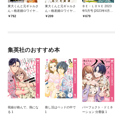
東大くんと元ギャルさ
東大くんと元ギャルさ
ＢＥ・ＬＯＶＥ 2023
ん～格差婚ロワイヤル
ん～格差婚ロワイヤル
年5月号 [2023年4月1
～（１）
～ 分冊版（１）
日発売]
792
209
679
集英社のおすすめ本
視線が絡んで、熱にな
推し活はベッドの中で
パーフェクト・ドミネ
る 1
1
ーション 分冊版 1