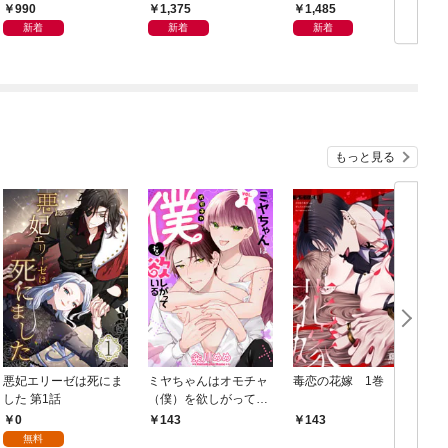
ン体質
良の友」の進化
から
990
1,375
1,485
新着
新着
新着
もっと見る
悪妃エリーゼは死にま
ミヤちゃんはオモチャ
毒恋の花嫁 1巻
した 第1話
（僕）を欲しがってい
る 1巻
0
143
143
無料