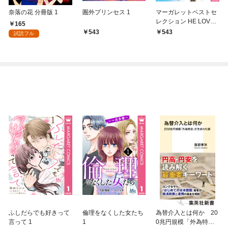
奈落の花 分冊版 1
圏外プリンセス 1
マーガレットベストセ
レクション HE LOVES
165
YOU
543
543
試読フル
ふしだらでも好きって
倫理をなくした女たち
為替介入とは何か 20
言って 1
1
0兆円規模「外為特