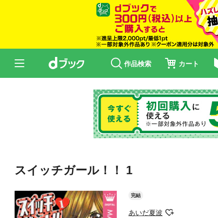
作品検索
カート
スイッチガール！！ 1
完結
あいだ夏波