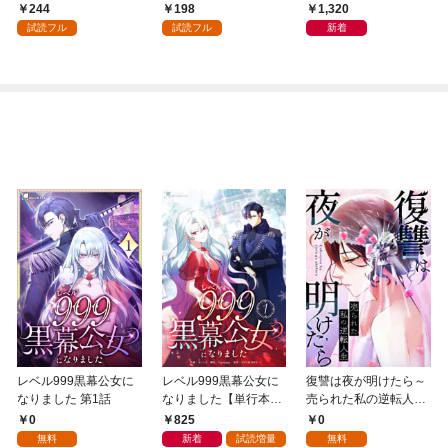
会」が生まれた謎
244
198
1,320
試読フル
試読フル
新着
レベル999黒幕公女に
レベル999黒幕公女に
復讐は夜が明けたら～
なりました 第1話
なりました【単行本
売られた私の逆転人生
版】 1巻
(1)
0
825
0
無料
新着
試読増量
無料