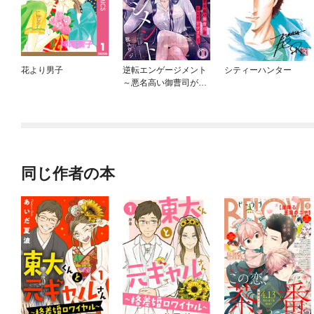
花より男子
逆転エンゲージメント
シティーハンター
～悪名高い御曹司が私
にだけ甘すぎる～
同じ作者の本