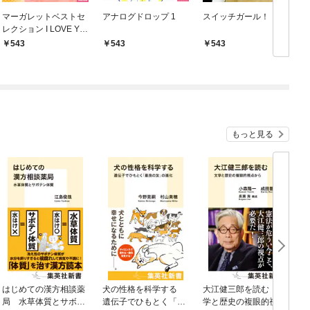
マーガレットベストセ
アナログドロップ 1
スイッチガール！！ 1
レクション I LOVE YO
U
543
543
543
もっと見る
はじめての漢方相談薬
犬の性格を科学する
大江健三郎を読む 文
ヤ
局 水草体質とサボテ
遺伝子でひもとく「最
学と歴史の複眼的視点
N