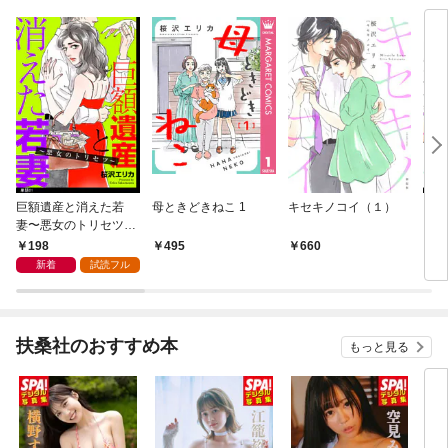
巨額遺産と消えた若
母ときどきねこ 1
キセキノコイ（１）
キセ
妻〜悪女のトリセツ〜
（１
【単話】（１）
198
495
660
1
新着
試読フル
扶桑社のおすすめ本
もっと見る