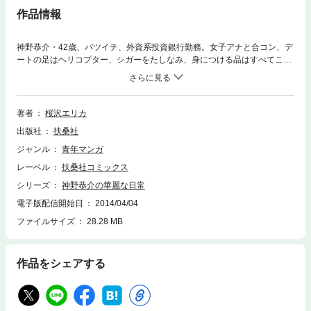
作品情報
神野恭介・42歳、バツイチ、外資系投資銀行勤務。女子アナと合コン、デ
ートの足はヘリコプター、シガーをたしなみ、身につける品はすべてこだ
わりの逸品…。贅沢な日常生活を送る年収一億の男が、ミステリアスな美
女・まりあと出会ったことで本気の恋に落ちた…。時代を映す用語、グル
メ情報、ブランドなどを詳しい解説つきで紹介！ 本物を知る漫画家・桜
沢エリカだから描けた、魅惑のラグジュアリー・ラブロマンス！
著者
桜沢エリカ
出版社
扶桑社
ジャンル
青年マンガ
レーベル
扶桑社コミックス
シリーズ
神野恭介の華麗な日常
電子版配信開始日
2014/04/04
ファイルサイズ
28.28 MB
作品をシェアする