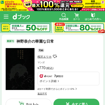
作品検索
カート
はじめての方へ
神野恭介の華麗な日常
最新刊
完結
桜沢エリカ
マンガ
770
(税込)
7
pt
獲得
ポイント詳細
dカード利用でさらにポイント+2%
返品不可
カートへ
今すぐ買う