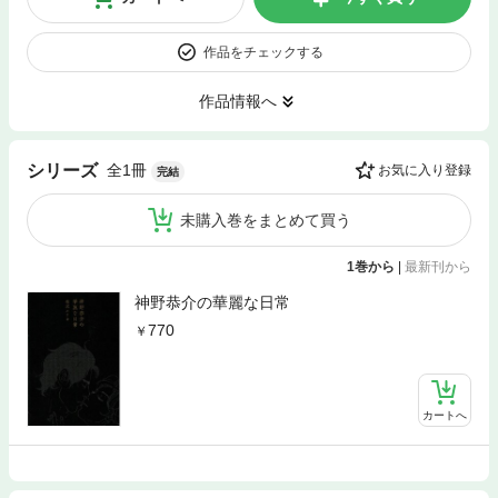
作品をチェックする
作品情報へ
全1冊
シリーズ
お気に入り登録
完結
未購入巻をまとめて買う
1巻から
|
最新刊から
神野恭介の華麗な日常
770
カートへ