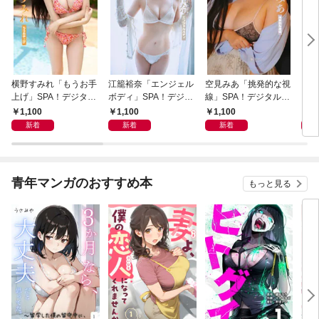
横野すみれ「もうお手
江籠裕奈「エンジェル
空見みあ「挑発的な視
アイ
上げ」SPA！デジタル
ボディ」SPA！デジタ
線」SPA！デジタル写
と“
写真集
ル写真集
真集
自分
1,100
1,100
1,100
1,
の5
新着
新着
新着
青年マンガのおすすめ本
もっと見る