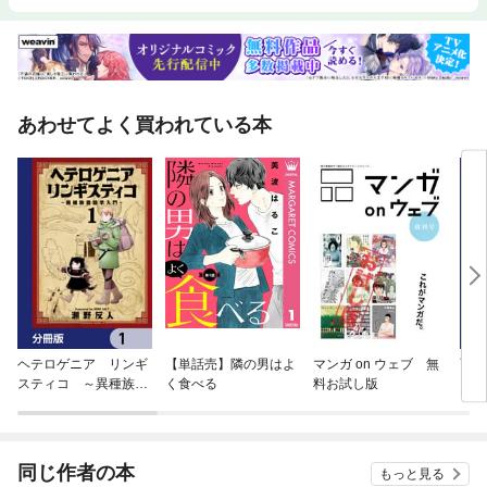
あわせてよく買われている本
ヘテロゲニア リンギ
【単話売】隣の男はよ
マンガ on ウェブ 無
雨降
スティコ ～異種族言
く食べる
料お試し版
【分
語学入門～【分冊版】
同じ作者の本
もっと見る