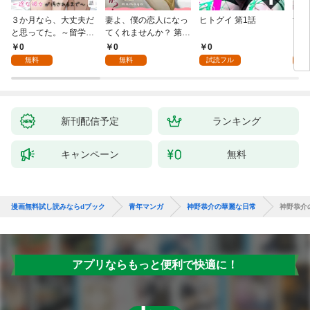
３か月なら、大丈夫だ
妻よ、僕の恋人になっ
ヒトグイ 第1話
世界
と思ってた。～留学し
てくれませんか？ 第1
レベ
た僕の留守中に、一途
話
0
0
0
0
な彼女が汚されるまで
無料
無料
試読フル
～ 1話
新刊配信予定
ランキング
キャンペーン
無料
漫画無料試し読みならdブック
青年マンガ
神野恭介の華麗な日常
神野恭介
アプリならもっと便利で快適に！