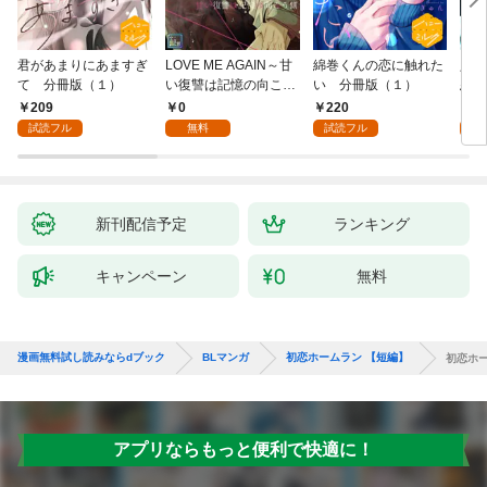
君があまりにあますぎ
LOVE ME AGAIN～甘
綿巻くんの恋に触れた
人魚
て 分冊版（１）
い復讐は記憶の向こう
い 分冊版（１）
悪魔
側～【全年齢版】(1)
き】(
209
0
220
8
試読フル
無料
試読フル
試
新刊配信予定
ランキング
キャンペーン
無料
漫画無料試し読みならdブック
BLマンガ
初恋ホームラン 【短編】
初恋ホー
アプリならもっと便利で快適に！