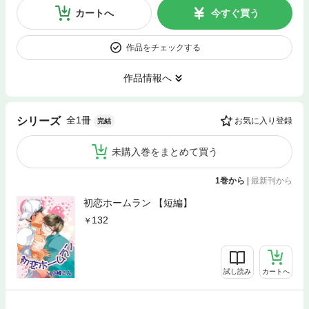
カートへ
今すぐ買う
作品をチェックする
作品情報へ
全1冊
シリーズ
お気に入り登録
完結
未購入巻をまとめて買う
1巻から
|
最新刊から
初恋ホームラン 【短編】
132
試し読み
カートへ