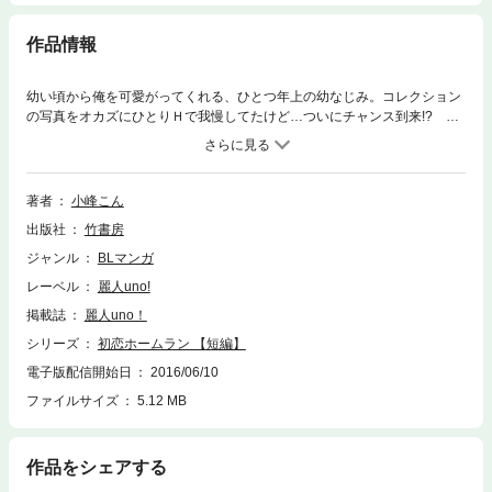
作品情報
幼い頃から俺を可愛がってくれる、ひとつ年上の幼なじみ。コレクション
の写真をオカズにひとりＨで我慢してたけど…ついにチャンス到来!? ※
本電子書籍は「麗人uno! Vol.25 攻×攻 vs 受×受２ ヤリたいの？ヤラれた
いの？」に収録の「初恋ホームラン」と同内容です。
著者
小峰こん
出版社
竹書房
ジャンル
BLマンガ
レーベル
麗人uno!
掲載誌
麗人uno！
シリーズ
初恋ホームラン 【短編】
電子版配信開始日
2016/06/10
ファイルサイズ
5.12 MB
作品をシェアする