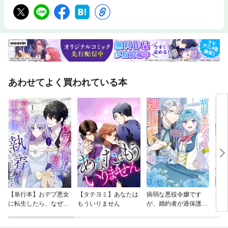
あわせてよく買われている本
【単行本】おデブ悪女
【タテヨミ】あなたは
病弱な悪役令嬢です
公爵
に転生したら、なぜか
もういりません
が、婚約者が過保護す
当た
ラスボス王子様に執着
ぎて逃げ出したい(私
されています
たち犬猿の仲でしたよ