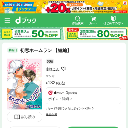
作品検索
カート
はじめての方へ
初恋ホームラン 【短編】
最新刊
完結
小峰こん
マンガ
132
(税込)
1
pt
獲得
ポイント詳細
dカード利用でさらにポイント+2%
返品不可
試し読み