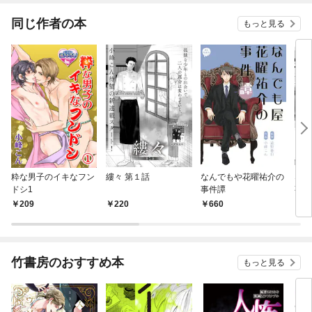
ね！？)
同じ作者の本
もっと見る
粋な男子のイキなフン
縷々 第１話
なんでもや花曜祐介の
なん
ドシ1
事件譚
事件
209
220
660
2
竹書房のおすすめ本
もっと見る