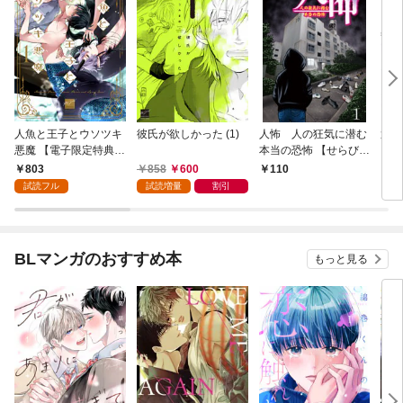
人魚と王子とウソツキ
彼氏が欲しかった (1)
人怖 人の狂気に潜む
運送
悪魔 【電子限定特典付
本当の恐怖 【せらびぃ
イバ
き】(1)
連載版】１
いト
803
858
600
110
1
【せ
試読フル
試読増量
割引
BLマンガのおすすめ本
もっと見る