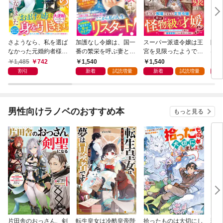
さようなら、私を選ば
加護なし令嬢は、国一
スーパー派遣令嬢は王
陰で
なかった元婚約者様。
番の繁栄を呼ぶ妻とし
宮を見限ったようです
は私
一夜で大国君主の身ご
て迎えられました～無
～私を不当解雇した元
さん
1,485
742
1,540
1,540
1,
もり妃になりました
能と捨てられた私、ど
上司へ。我が家の正
追放
割引
新着
試読増量
新着
試読増量
【電子限定SS付き】
うやら精霊との架け橋
体、ご存知ですか？～
辺境
となっていたようです
【電子限定SS付き】
～【
～【電子限定SS付
き】
き】
男性向けラノベのおすすめ本
もっと見る
片田舎のおっさん、剣
転生皇女は冷酷皇帝陛
拾ったものは大切にし
弱小