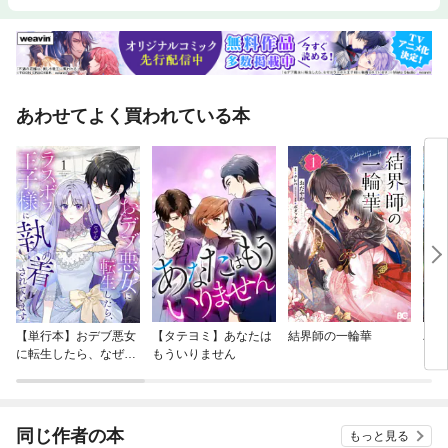
あわせてよく買われている本
【単行本】おデブ悪女
【タテヨミ】あなたは
結界師の一輪華
バッ
に転生したら、なぜか
もういりません
ロイ
ラスボス王子様に執着
今世
されています
りが
てく
OMI
同じ作者の本
もっと見る