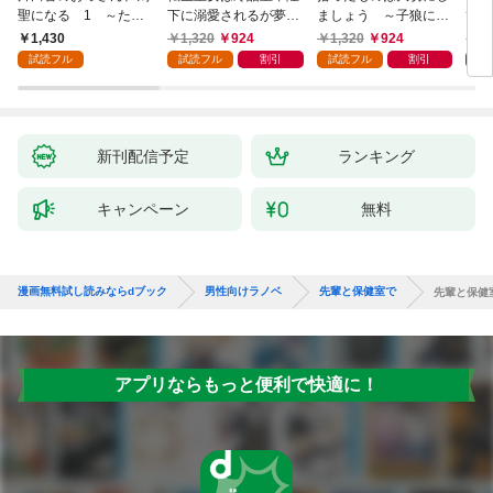
聖になる 1 ～ただ
下に溺愛されるが夢は
ましょう ～子狼に気
てし
の田舎の剣術師範だっ
冒険者です！
に入られた男の転移物
～！
1,430
1,320
924
1,320
924
1,
たのに、大成した弟子
語～
試読フル
試読フル
割引
試読フル
割引
たちが俺を放ってくれ
ない件～
新刊配信予定
ランキング
キャンペーン
無料
漫画無料試し読みならdブック
男性向けラノベ
先輩と保健室で
先輩と保健
アプリならもっと便利で快適に！