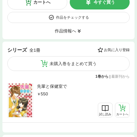
カートへ
今すぐ買う
作品をチェックする
作品情報へ
シリーズ
全1冊
お気に入り登録
未購入巻をまとめて買う
1巻から
|
最新刊から
先輩と保健室で
550
試し読み
カートへ