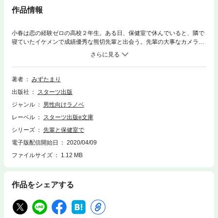
作品情報
小春は恋の経験ゼロの高校２年生。ある日、保健室で休んでいると、隣で
寝ていたイケメンで成績優秀な熊切先輩と出会う。先輩の大事なカメラを
壊してしまう小春は、おわびに得意のケーキを、保健室にいる先輩に毎日
差し入れすることになってしまい…!? クールな先輩と恥ずかしがり屋な
女の子の、スイーツみたいに甘い恋物語★
著者
みずたまり
出版社
スターツ出版
ジャンル
男性向けラノベ
レーベル
スターツ出版e文庫
シリーズ
先輩と保健室で
電子版配信開始日
2020/04/09
ファイルサイズ
1.12 MB
作品をシェアする