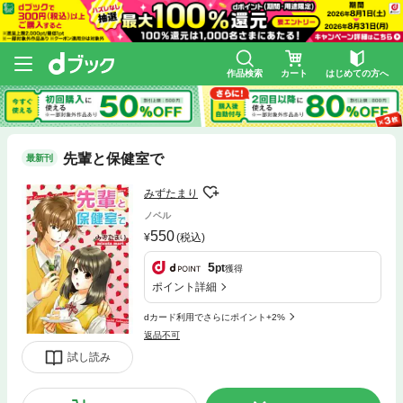
作品検索
カート
はじめての方へ
先輩と保健室で
最新刊
みずたまり
ノベル
550
(税込)
5
pt
獲得
ポイント詳細
dカード利用でさらにポイント+2%
返品不可
試し読み