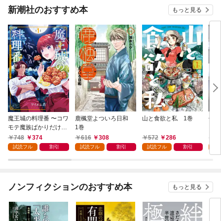
新潮社のおすすめ本
もっと見る
魔王城の料理番 〜コワ
鹿楓堂よついろ日和
山と食欲と私 1巻
俺の
モテ魔族ばかりだけ
1巻
ンビ
ど、ホワイトな職場で
る 
748
374
616
308
572
286
7
す〜 1巻
試読フル
割引
試読フル
割引
試読フル
割引
試
ノンフィクションのおすすめ本
もっと見る