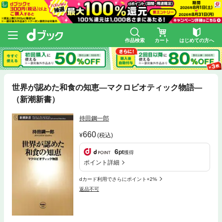
作品検索
カート
はじめての方へ
世界が認めた和食の知恵—マクロビオティック物語—
（新潮新書）
持田鋼一郎
660
(税込)
6
pt
獲得
ポイント詳細
dカード利用でさらにポイント+2%
返品不可