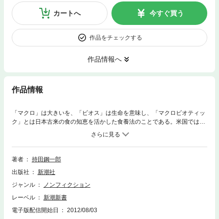
カートへ
今すぐ買う
作品をチェックする
作品情報へ
作品情報
「マクロ」は大きいを、「ビオス」は生命を意味し、「マクロビオティッ
ク」とは日本古来の食の知恵を活かした食養法のことである。米国では、
このマクロビオティックに関する資料がスミソニアンの博物館に殿堂入り
しているほど普及したものとなっている。そもそもこの食養法は、明治の
ある陸軍薬剤監が編み出した独自の食事療法が元だった。明治・大正・昭
和を生きた三人の破天荒な人物を追い、世界の食を変えた日本の知恵を探
著者
持田鋼一郎
る。
出版社
新潮社
ジャンル
ノンフィクション
レーベル
新潮新書
電子版配信開始日
2012/08/03