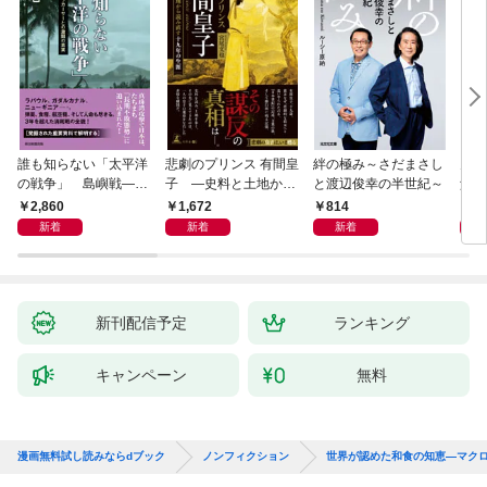
誰も知らない「太平洋
悲劇のプリンス 有間皇
絆の極み～さだまさし
鬼が
の戦争」 島嶼戦――
子 ―史料と土地から
と渡辺俊幸の半世紀～
父と
マッカーサーとの激闘
読み直す十九年の生涯
赦し
2,860
1,672
814
1,
の真実
新着
新着
新着
新刊配信予定
ランキング
キャンペーン
無料
漫画無料試し読みならdブック
ノンフィクション
世界が認めた和食の知恵—マク