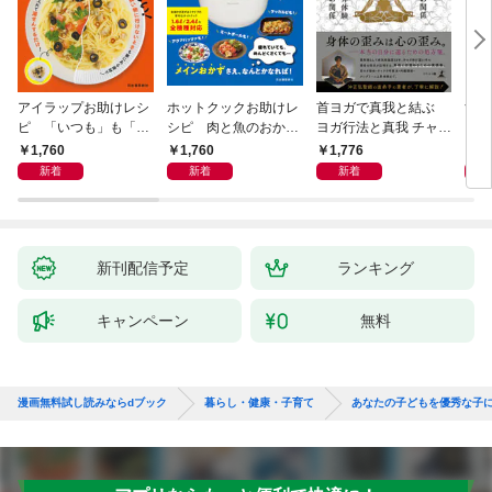
アイラップお助けレシ
ホットクックお助けレ
首ヨガで真我と結ぶ
すご
ピ 「いつも」も「も
シピ 肉と魚のおか
ヨガ行法と真我 チャク
クニ
しも」もおいしい！
ず 少ない材料＆調味
ラと真我の関係 クンダ
した
1,760
1,760
1,776
1,
料で、あとはスイッチ
リーニ上昇体験 次元上
新着
新着
新着
ポン！
昇と真我の関係
新刊配信予定
ランキング
キャンペーン
無料
漫画無料試し読みならdブック
暮らし・健康・子育て
あなたの子どもを優秀な子