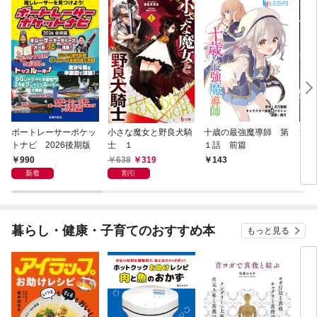
ボートレーサーポケッ
小さな魔女と野良犬騎
十歳の最強魔導師 第
ひと
トナビ 2026後期版
士 １
１話 前篇
ズ 
990
638
319
143
1
新着
割引
暮らし・健康・子育てのおすすめ本
もっと見る