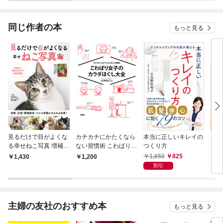
されています
りがチートな兄が離し
てくれません！？@C
OMIC
同じ作者の本
もっと見る
見るだけで目がよくな
カチカチにかたくなら
本当に正しいキレイの
見る
る幸せねこ写真 増補に
ない習慣術 こわばり女
つくり方
る幸
ゃん
子のカラダほぐし大全
1,650
825
1,430
1,200
9
割引
主婦の友社のおすすめ本
もっと見る