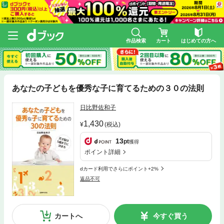
作品検索
カート
はじめての方へ
あなたの子どもを優秀な子に育てるための３０の法則
日比野佐和子
1,430
(税込)
13
pt
獲得
ポイント詳細
dカード利用でさらにポイント+2%
返品不可
カートへ
今すぐ買う