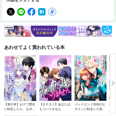
あわせてよく買われている本
【単行本】おデブ悪女
【タテヨミ】あなたは
バッドエンド目前のヒ
結界
に転生したら、なぜか
もういりません
ロインに転生した私、
ラスボス王子様に執着
今世では恋愛するつも