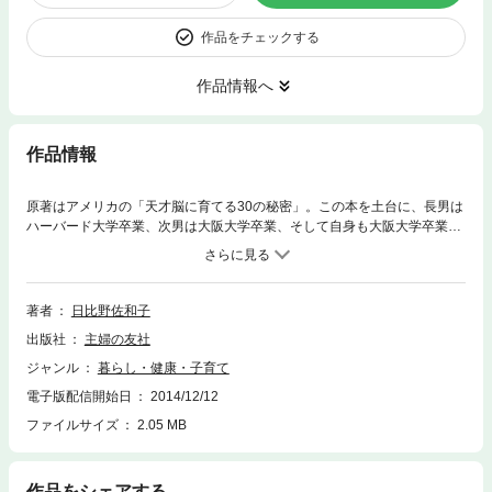
作品をチェックする
作品情報へ
作品情報
原著はアメリカの「天才脳に育てる30の秘密」。この本を土台に、長男は
ハーバード大学卒業、次男は大阪大学卒業、そして自身も大阪大学卒業の
医師である日比野佐和子氏が自身の体験も踏まえて著した1冊。「生後す
ぐの1000日は脳の活性化に最重要」「賢い脳を作るための方法」「賢い子
を育てるための栄養(食)」「脳に影響する病気、症状の予防法」「発達障
害や薬の問題」「有益な本やゲームの紹介」などなどの内容に加え、原著
著者
日比野佐和子
にはない「日比野3きょうだいを育てたお母さんの話」が秀逸。ユニーク
出版社
主婦の友社
子育て法であるが、ごく普通の家庭でも活かせる内容。
ジャンル
暮らし・健康・子育て
電子版配信開始日
2014/12/12
ファイルサイズ
2.05 MB
作品をシェアする