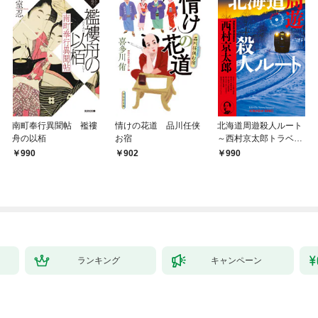
南町奉行異聞帖 襤褸
情けの花道 品川任侠
北海道周遊殺人ルート
舟の以栢
お宿
～西村京太郎トラベル
ミステリー・セレクシ
990
902
990
ョン（1）～
ランキング
キャンペーン