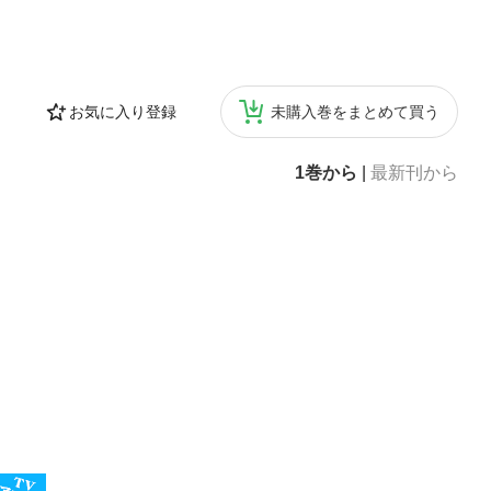
お気に入り登録
未購入巻をまとめて買う
1巻から
|
最新刊から