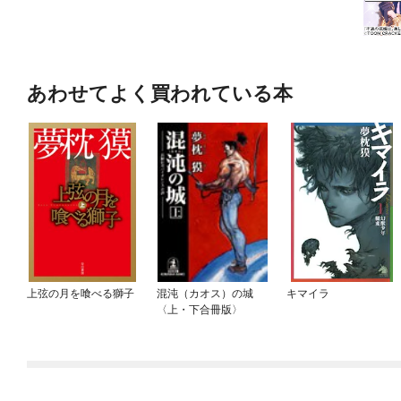
あわせてよく買われている本
上弦の月を喰べる獅子
混沌（カオス）の城
キマイラ
〈上・下合冊版〉