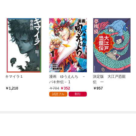
キマイラ１
漫画 ゆうえんち －
決定版 大江戸恐龍
バキ外伝－ 1
伝 一
704
352
1,210
957
試読フル
割引