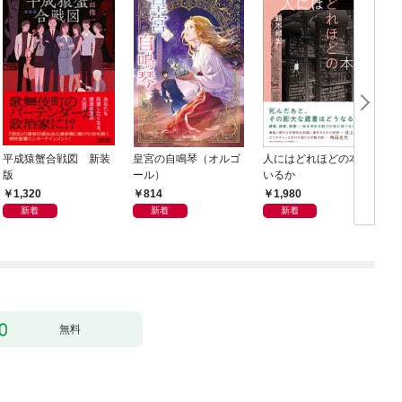
平成猿蟹合戦図 新装
皇宮の自鳴琴（オルゴ
人にはどれほどの本が
版
ール）
いるか
1,320
814
1,980
新着
新着
新着
無料