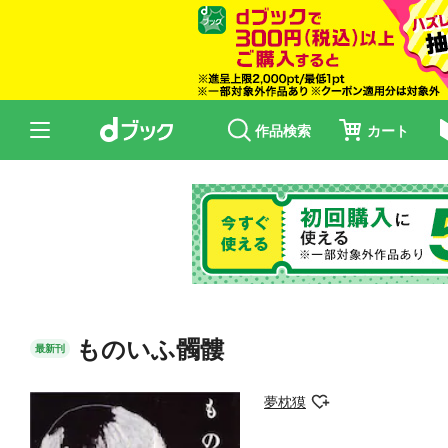
作品検索
カート
ものいふ髑髏
最新刊
夢枕獏