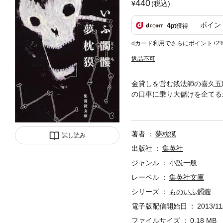
440
(税込)
ポイン
4
pt
獲得
dカード利用でさらにポイント+2
返品不可
金貸しを営む銭法師の喜久五
の口車に乗り大儲けを企てる
出来事や、暴漢に襲われた男
物語10編を収録。
著者
夢枕獏
試し読み
出版社
集英社
ジャンル
小説一般
レーベル
集英社文庫
シリーズ
ものいふ髑髏
電子版配信開始日
2013/11
ファイルサイズ
0.18 MB