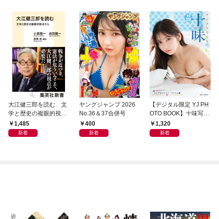
大江健三郎を読む 文
ヤングジャンプ 2026
【デジタル限定 YJ PH
学と歴史の複眼的視点
No.36＆37合併号
OTO BOOK】十味写真
から
集「続・『ぽみ』！？
1,485
400
1,320
どこでもトレイン・ベ
新着
新着
新着
トナム篇」