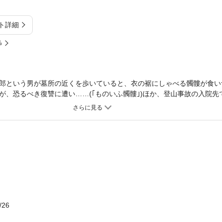
ト詳細
%
郎という男が墓所の近くを歩いていると、衣の裾にしゃべる髑髏が食い
が、恐るべき復讐に遭い……(｢ものいふ髑髏｣)ほか、登山事故の入院先
が垣間見る悪夢など、平安朝物語から日常に潜む恐怖や不思議現象まで
/26