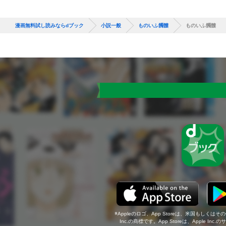
漫画無料試し読みならdブック
小説一般
ものいふ髑髏
ものいふ髑髏
Appleのロゴ、App Storeは、米国もしくはそ
Inc.の商標です。App Storeは、Apple In