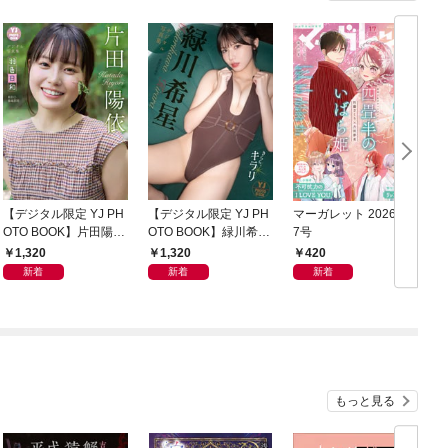
【デジタル限定 YJ PH
【デジタル限定 YJ PH
マーガレット 2026年1
グ
OTO BOOK】片田陽依
OTO BOOK】緑川希星
7号
6
写真集「羽色日和」
写真集「きらら、キラ
1,320
1,320
420
リ」
新着
新着
新着
もっと見る