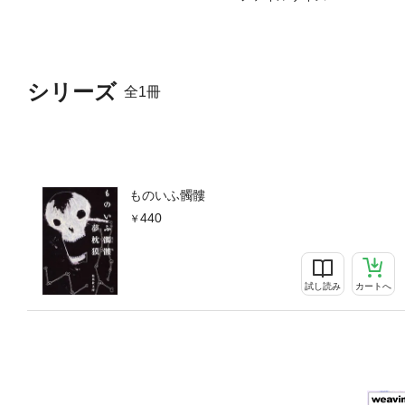
シリーズ
全1冊
ものいふ髑髏
440
試し読み
カートへ