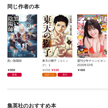
同じ作者の本
黒い陰陽師
東天の獅子（コミッ
週刊少年チャンピオン
ク） 1
2026年33号
850
770
539
400
新着
試読フル
割引
集英社のおすすめ本