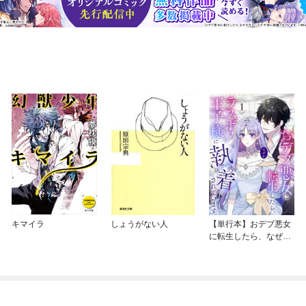
キマイラ
しょうがない人
【単行本】おデブ悪女
に転生したら、なぜか
ラスボス王子様に執着
されています