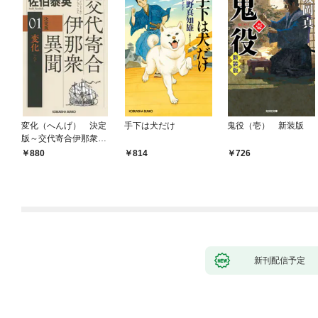
変化（へんげ） 決定
手下は犬だけ
鬼役（壱） 新装版
版～交代寄合伊那衆異
聞（1）～
880
814
726
新刊配信予定