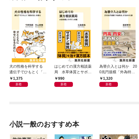
犬の性格を科学する
はじめての漢方相談薬
為替介入とは何か 20
遺伝子でひもとく「最
局 水草体質とサボテ
0兆円規模「外為特
良の友」の進化
ン体質
会」が生まれた謎
1,375
990
1,320
新着
新着
新着
小説一般のおすすめ本