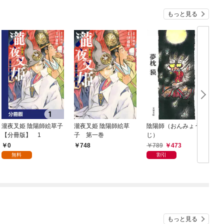
もっと見る
瀧夜叉姫 陰陽師絵草子
瀧夜叉姫 陰陽師絵草
陰陽師（おんみょう
【分冊版】 1
子 第一巻
じ）
0
789
473
748
無料
割引
もっと見る