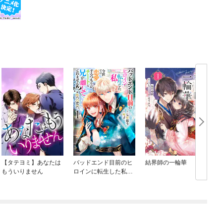
【タテヨミ】あなたは
バッドエンド目前のヒ
結界師の一輪華
もういりません
ロインに転生した私、
今世では恋愛するつも
りがチートな兄が離し
てくれません！？@C
OMIC