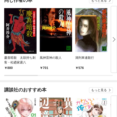
同じ作者の本
もっと見る
慶喜暗殺 太鼓持ち刺
風神雷神の殺人
湖列車連殺行
雪列
客・松廼家露八
880
701
576
6
講談社のおすすめ本
もっと見る