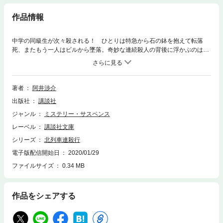
作品情報
中学の同級生が次々殺される！ ひとりは特急から石の鉢を抱えて転落
死、またもう一人はビルから墜落。奇妙な連続殺人の背後に浮かぶのは日
本の古典物語。本格長編。（講談社文庫）
著者
阿井渉介
出版社
講談社
ジャンル
ミステリー・サスペンス
レーベル
講談社文庫
シリーズ
北列車連殺行
電子版配信開始日
2020/01/29
ファイルサイズ
0.34 MB
作品をシェアする