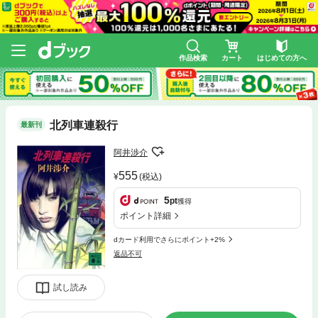
作品検索
カート
はじめての方へ
北列車連殺行
最新刊
阿井渉介
555
(税込)
5
pt
獲得
ポイント詳細
dカード利用でさらにポイント+2%
返品不可
試し読み