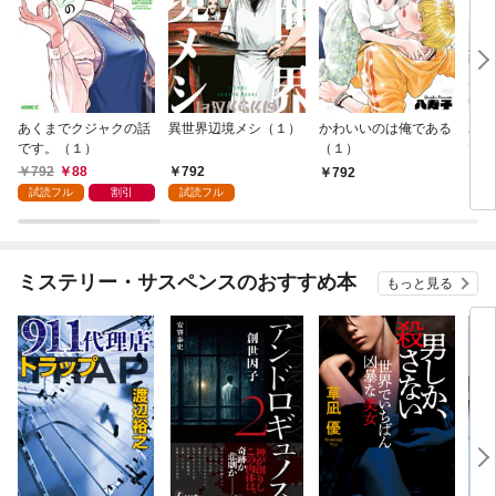
あくまでクジャクの話
異世界辺境メシ（１）
かわいいのは俺である
君が
です。（１）
（１）
て 
792
88
792
792
2
試読フル
割引
試読フル
ミステリー・サスペンスのおすすめ本
もっと見る