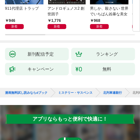
911代理店 トラップ
アンドロギュノス2 創
男しか、殺さない 世界
スー
世因子
でいちばん凶暴な美女
件〈
946
1,776
968
9
新着
新着
新着
新刊配信予定
ランキング
キャンペーン
無料
漫画無料試し読みならdブック
ミステリー・サスペンス
北列車連殺行
北列
アプリならもっと便利で快適に！