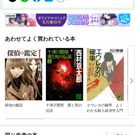
あわせてよく買われている本
探偵の鑑定
十津川警部 愛と死の
エウレカの確率 よく
Ｙ列
伝説
わかる殺人経済学入門