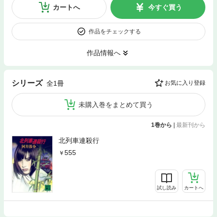
カートへ
今すぐ買う
作品をチェックする
作品情報へ
シリーズ
全1冊
お気に入り登録
未購入巻をまとめて買う
1巻から
|
最新刊から
北列車連殺行
555
試し読み
カートへ