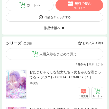
無料で読む
カートへ
08/17まで
作品をチェックする
作品情報へ
シリーズ
全3冊
お気に入り登録
未購入巻をまとめて買う
1巻から
|
最新刊から
おたまじゃくしな彼女たち～女もみんな溜まっ
てる～ デジコレ DIGITAL COMICS（１）
605
1冊無料
カートへ