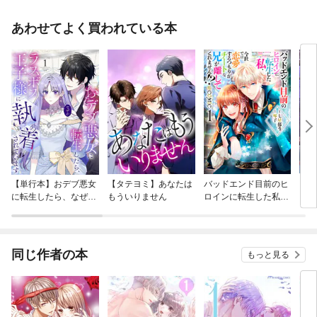
あわせてよく買われている本
【単行本】おデブ悪女
【タテヨミ】あなたは
バッドエンド目前のヒ
【タ
に転生したら、なぜか
もういりません
ロインに転生した私、
リ〜
ラスボス王子様に執着
今世では恋愛するつも
されています
りがチートな兄が離し
てくれません！？@C
OMIC
同じ作者の本
もっと見る