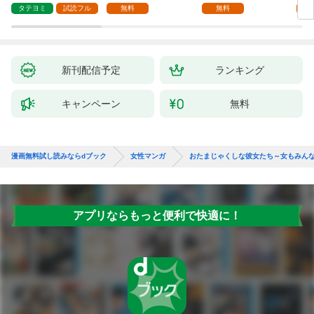
1話
タテヨミ
試読フル
無料
無料
試
新刊配信予定
ランキング
キャンペーン
無料
漫画無料試し読みならdブック
女性マンガ
おたまじゃくしな彼女たち～女もみんな溜まっ
アプリならもっと便利で快適に！