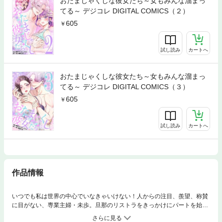
おたまじゃくしな彼女たち～女もみんな溜まっ
てる～ デジコレ DIGITAL COMICS（２）
605
試し読み
カートへ
おたまじゃくしな彼女たち～女もみんな溜まっ
てる～ デジコレ DIGITAL COMICS（３）
605
試し読み
カートへ
作品情報
いつでも私は世界の中心でいなきゃいけない！人からの注目、羨望、称賛
に目がない、専業主婦・未歩。旦那のリストラをきっかけにパートを始め
るが、そのお店にいる謎の美青年・ヒカルに未歩はどんどん溺れてい