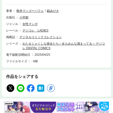
く…。見栄、人間関係、映え、性etc...さまざまなものにがんじがらめにな
る女たち。そんな女たちの前に、突如として現れる謎の美青年・ヒカル。
ヒカルと、ヒカルに翻弄される女たちを描くオムニバスストーリー、第1
著者
唯井マンゴーパフェ
戯あひさ
巻！
出版社
小学館
ジャンル
女性マンガ
レーベル
デジコレ LADIES
掲載誌
デジタルコミックコレクション
シリーズ
おたまじゃくしな彼女たち～女もみんな溜まってる～ デジコ
レ DIGITAL COMICS
電子版配信開始日
2025/04/25
ファイルサイズ
- MB
作品をシェアする