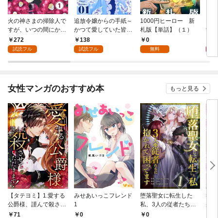
火の神さまの掃除人で
追放令嬢からの手紙～
1000円ヒーロー 新
DIM
すが、いつの間にか花
かつて愛していた皆さ
札版【単話】（１）
9.
嫁として溺愛されてい
まへ 私のことなどお忘
272
138
0
8
ます【単話】（１）
れですか？～【単話】
試読フル
試読フル
無料
（１）
女性マンガのおすすめ本
もっと見る
【タテヨミ】1.愛する
みせあいっこフレンド
堕落聖女に転生した
授か
公爵様、謹んで殺させ
1
私、3人の従者たちに
身籠
ていただきます！
抱かれて困ってます 第
して
71
0
0
2