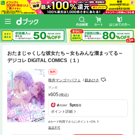
作品検索
カート
はじめての方へ
おたまじゃくしな彼女たち～女もみんな溜まってる～
デジコレ DIGITAL COMICS（１）
無料
唯井マンゴーパフェ
戯あひさ
マンガ
605
(税込)
5
pt
獲得
ポイント詳細
dカード利用でさらにポイント+2%
返品不可