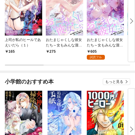
上司が私のヒールであ
おたまじゃくしな彼女
おたまじゃくしな彼女
ヒミ
えいだら（１）
たち～女もみんな溜ま
たち～女もみんな溜ま
（フ
ってる～（１）
ってる～ デジコレ DIG
605
165
275
1
ITAL COMICS（１）
試読フル
小学館のおすすめ本
もっと見る