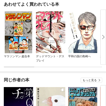
あわせてよく買われている本
マラソンマン 超合本
デッドマウント・デス
平和の国の島崎へ
左き
プレイ
同じ作者の本
もっと見る