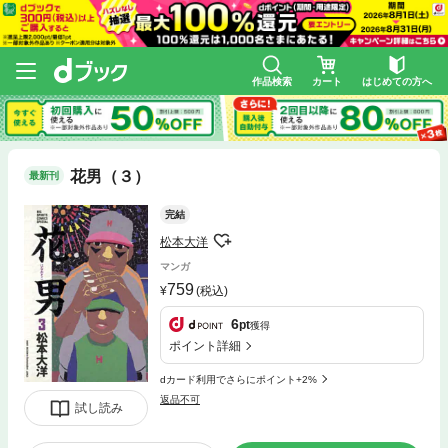
作品検索
カート
はじめての方へ
花男（３）
最新刊
完結
松本大洋
マンガ
759
(税込)
6
pt
獲得
ポイント詳細
dカード利用でさらにポイント+2%
返品不可
試し読み