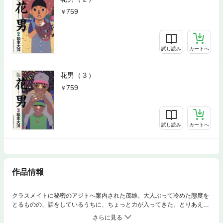
759
試し読み
カートへ
花男（３）
759
試し読み
カートへ
作品情報
クラスメイトに秘密のアジトへ案内された茂雄。大人ぶって冷めた態度を
とるものの、話をしているうちに、ちょっと力が入ってきた。とりあえず
「街の平和を守るため」、探偵団が作った第1目標は、口の悪い駄菓子屋
のババアだ。ババア成敗にでかけた茂雄は、そこで花男の昔話を聞かされ