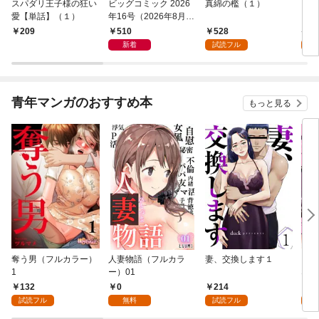
スパダリ王子様の狂い
ビッグコミック 2026
真綿の檻（１）
こん
愛【単話】（１）
年16号（2026年8月7
（１
日発売）
510
528
5
209
新着
試読フル
試
青年マンガのおすすめ本
もっと見る
奪う男（フルカラー）
人妻物語（フルカラ
妻、交換します１
ごめ
1
ー）01
ない
132
0
214
1
試読フル
無料
試読フル
試