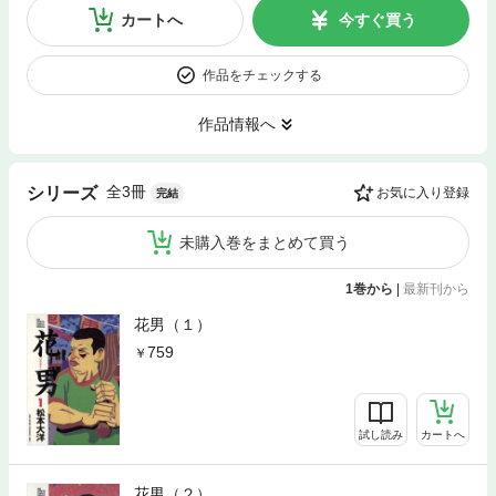
カートへ
今すぐ買う
作品をチェックする
作品情報へ
全3冊
シリーズ
お気に入り登録
完結
未購入巻をまとめて買う
1巻から
|
最新刊から
花男（１）
759
試し読み
カートへ
花男（２）