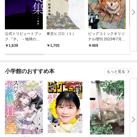
公式トリビュートブッ
東京ヒゴロ（１）
ビッグコミックオリジ
ドエ
ク 『チ。 －地球の運
ナル増刊 2023年7月増
動について－』 第Q集
刊号（2023年6月12日
1,639
1,705
469
3,
発売）
小学館のおすすめ本
もっと見る