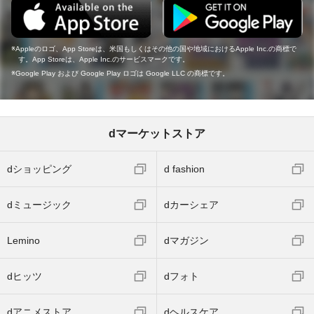
Appleのロゴ、App Storeは、米国もしくはその他の国や地域におけるApple Inc.の商標で
す。App Storeは、Apple Inc.のサービスマークです。
Google Play および Google Play ロゴは Google LLC の商標です。
dマーケットストア
dショッピング
d fashion
dミュージック
dカーシェア
Lemino
dマガジン
dヒッツ
dフォト
dアニメストア
dヘルスケア