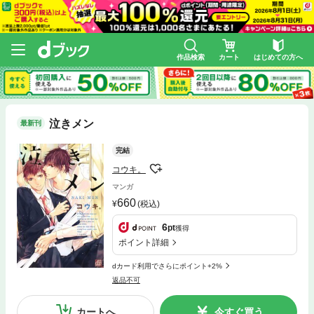
作品検索
カート
はじめての方へ
泣きメン
最新刊
完結
コウキ。
マンガ
660
(税込)
6
pt
獲得
ポイント詳細
dカード利用でさらにポイント+2%
返品不可
カートへ
今すぐ買う