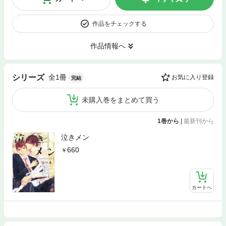
作品をチェックする
作品情報へ
全1冊
シリーズ
お気に入り登録
完結
未購入巻をまとめて買う
1巻から
|
最新刊から
泣きメン
660
カートへ