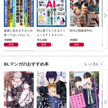
健康に長生きするため
初心者でもできるＣｈ
現代の独裁者列伝
これ
食べてはいけないもの
ａｔＧＰＴ＆Ｇｅｍｉ
ＦＩ
やってはいけないこと
ｎｉ 仕事を楽にするＡ
899
1,100
880
8
Ｉの使い方
新着
新着
新着
BLマンガのおすすめ本
もっと見る