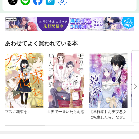
あわせてよく買われている本
ブスに花束を。
世界で一番いたらぬ恋
【単行本】おデブ悪女
【タ
に転生したら、なぜか
もう
ラスボス王子様に執着
されています