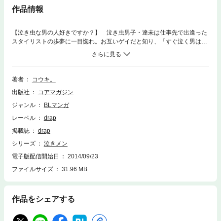
作品情報
【泣き虫な男の人好きですか？】 泣き虫男子・達未は仕事先で出逢った
スタイリストの歩夢に一目惚れ。お互いゲイだと知り、「すぐ泣く男は嫌
い？」と告白するも、イジワルな歩夢にあっさりふられてしまい！？ ちょ
っぴりSとMな二人の恋の行方とは…？？
著者
コウキ。
出版社
コアマガジン
ジャンル
BLマンガ
レーベル
drap
掲載誌
drap
シリーズ
泣きメン
電子版配信開始日
2014/09/23
ファイルサイズ
31.96 MB
作品をシェアする