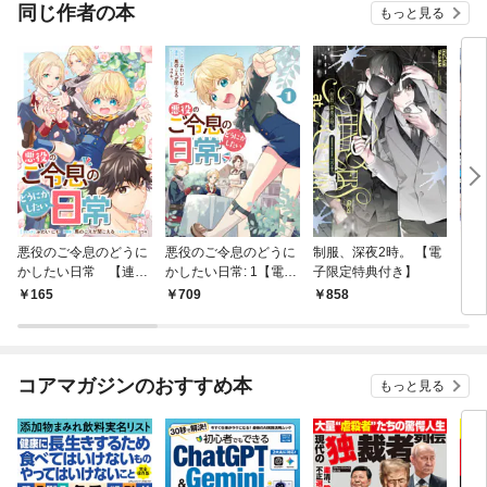
同じ作者の本
もっと見る
悪役のご令息のどうに
悪役のご令息のどうに
制服、深夜2時。 【電
アイ
かしたい日常 【連載
かしたい日常: 1【電子
子限定特典付き】
【電
版】: 1
限定描き下ろしマンガ
き】
165
709
858
9
付き】
コアマガジンのおすすめ本
もっと見る