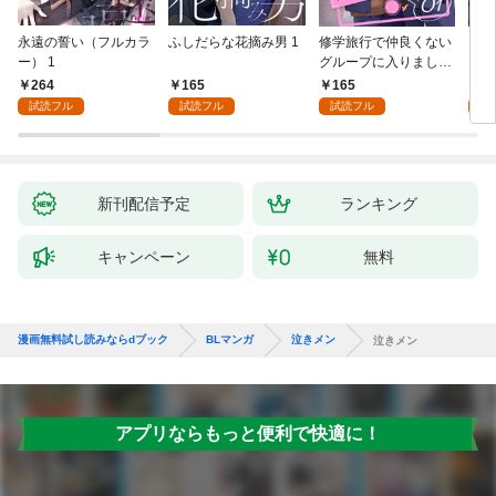
永遠の誓い（フルカラ
ふしだらな花摘み男 1
修学旅行で仲良くない
アル
ー） 1
グループに入りました
にな
【単話版】1巻
最強
264
165
165
0
が、
試読フル
試読フル
試読フル
ら執
す～
新刊配信予定
ランキング
キャンペーン
無料
漫画無料試し読みならdブック
BLマンガ
泣きメン
泣きメン
アプリならもっと便利で快適に！