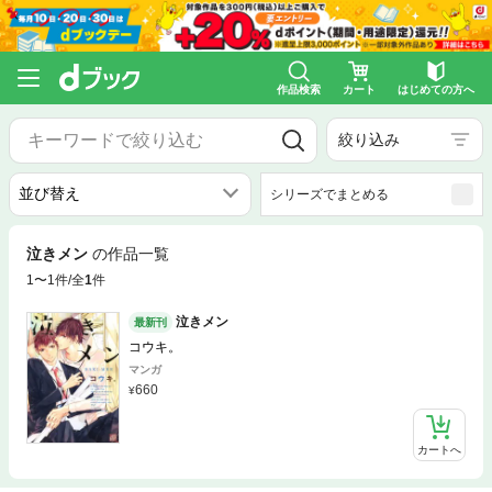
作品検索
カート
はじめての方へ
絞り込み
シリーズでまとめる
泣きメン
の作品一覧
1〜1件/全
1
件
泣きメン
最新刊
コウキ。
マンガ
660
カートへ