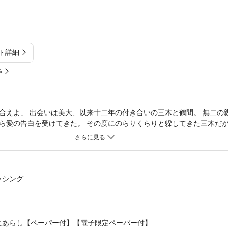
ト詳細
%
合えよ」 出会いは美大、以来十二年の付き合いの三木と鶴間。 無二の
ら愛の告白を受けてきた。 その度にのらりくらりと躱してきた三木だ
も受け流すと、とうとう「俺を友達だと思ってるならもう会わない」と
と側に居られる、じゃあ恋人になったら？ 超一途なイケメン画家×京都
年愛。 おまけペーパー＆電子限定おまけペーパー付！
ッシング
にあらし【ペーパー付】【電子限定ペーパー付】