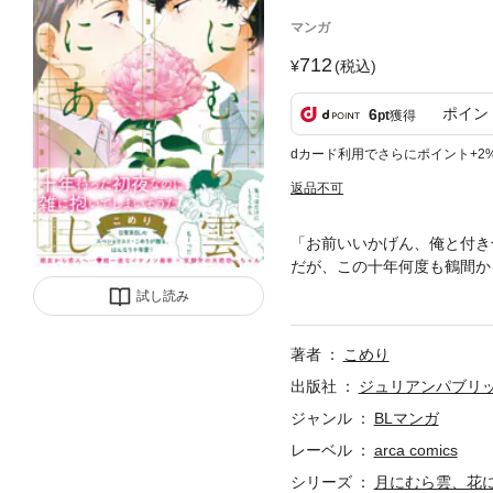
マンガ
712
(税込)
ポイン
6
pt
獲得
dカード利用でさらにポイント+2
返品不可
「お前いいかげん、俺と付き
だが、この十年何度も鶴間か
った鶴間からの十度目の告白
試し読み
て…。 親友のままならずっ
ん、三十路男達のはんなり十
著者
こめり
出版社
ジュリアンパブリ
ジャンル
BLマンガ
レーベル
arca comics
シリーズ
月にむら雲、花