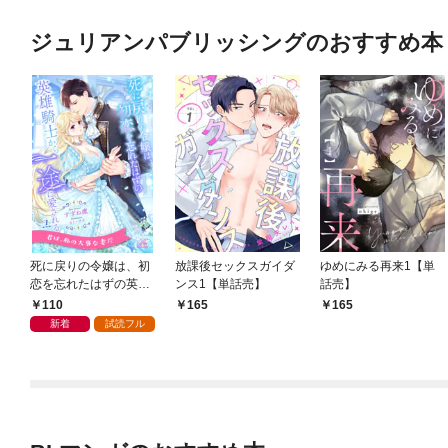
ジュリアンパブリッシングのおすすめ本
死に戻りの令嬢は、初
放課後セックスガイダ
ゆめにみる再来1【単
恋を忘れたはずの英雄
ンス1【単話売】
話売】
騎士から一途に愛され
110
165
165
る【１】
新着
試読フル