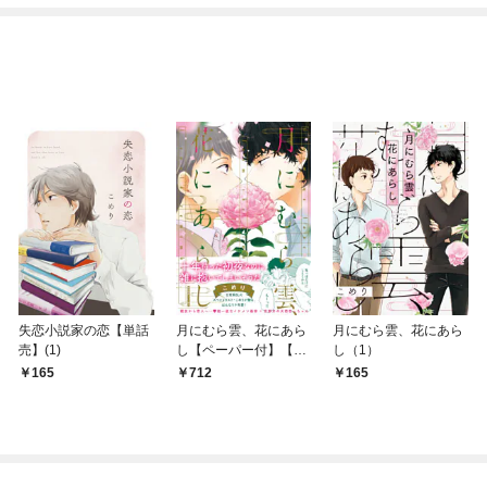
失恋小説家の恋【単話
月にむら雲、花にあら
月にむら雲、花にあら
売】(1)
し【ペーパー付】【電
し（1）
子限定ペーパー付】
165
712
165