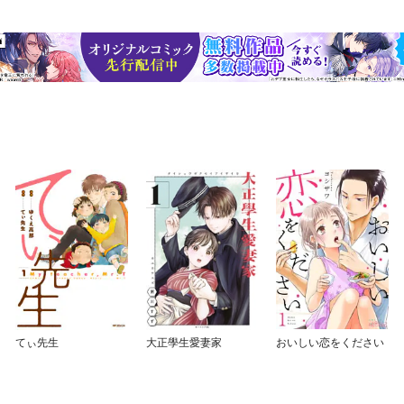
てぃ先生
大正學生愛妻家
おいしい恋をください