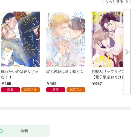
もっと見る
触れたいのは香りじゃ
綻ぶ純花は遅く咲く 1
甘咬みリップライン
F
なく 1
【電子限定おまけ付
き】
165
165
957
新着
試読フル
新着
試読フル
無料