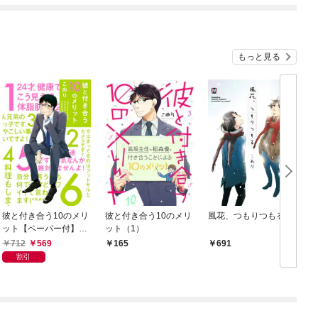
もっと見る
彼と付き合う10のメリ
彼と付き合う10のメリ
風花、つもりつもる。
C
ット【ペーパー付】
ット（1）
【電子限定ペーパー
712
569
165
691
付】
割引