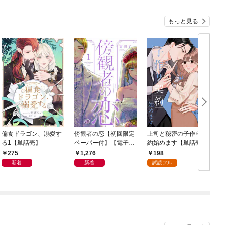
もっと見る
偏食ドラゴン、溺愛す
傍観者の恋【初回限定
上司と秘密の子作り契
る1【単話売】
ペーパー付】【電子限
約始めます【単話売】
【
定特典付】 1～2巻セ
(1)
275
1,276
198
ット
新着
新着
試読フル