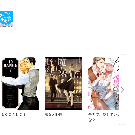
１０ＤＡＮＣＥ
魔女と野獣
全力で、愛していいか
な？