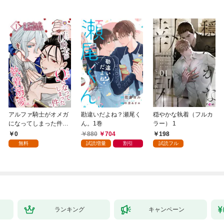
アルファ騎士がオメガ
勘違いだよね？瀬尾く
穏やかな執着（フルカ
になってしまった件～
ん。1巻
ラー） 1
最強α騎士団長の俺
0
880
704
198
が、世話焼きα部下か
無料
試読増量
割引
試読フル
ら執着溺愛されていま
す～【第1話】
ランキング
キャンペーン