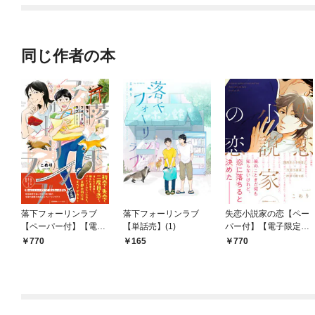
同じ作者の本
落下フォーリンラブ
落下フォーリンラブ
失恋小説家の恋【ペー
【ペーパー付】【電子
【単話売】(1)
パー付】【電子限定ペ
限定ペーパー付】
ーパー付】
770
165
770