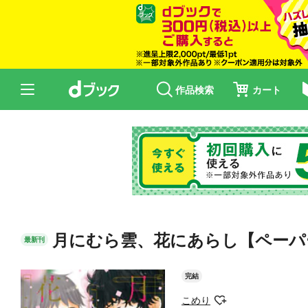
作品検索
カート
月にむら雲、花にあらし【ペーパ
最新刊
完結
こめり