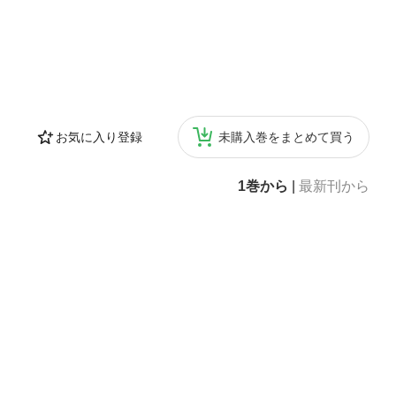
お気に入り登録
未購入巻をまとめて買う
1巻から
|
最新刊から