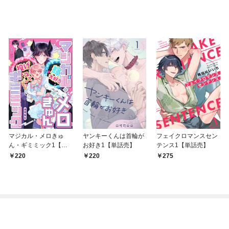
マジカル・メロきゅ
ヤンキーくんは首輪が
フェイクロマンスセン
ん・ギミミック1【単
お好き1【単話売】
テンス1【単話売】
話売】
220
220
275