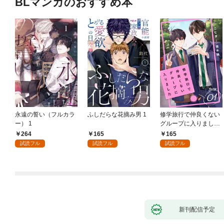
BLマンガのおすすめ本
永遠の誓い（フルカラ
ふしだらな花摘み男 1
修学旅行で仲良くない
ー） 1
グループに入りました
【単話版】1巻
264
165
165
試読フル
試読フル
試読フル
新刊配信予定