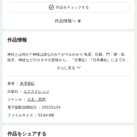
作品をチェックする
作品情報へ
作品情報
神社とは何か? 神様は誰なのか? がマルわかり 鳥居、社殿、門・塀・垣、
狛犬、神紋などのカタチの意味から、 『古事記』『日本書紀』にまでさか
のぼる神様と、そのご利益まで、 日本各地の神社の見かたを完全図解。
著者
米澤貴紀
出版社
エクスナレッジ
ジャンル
人文・思想
電子版配信開始日
2022/11/24
ファイルサイズ
53.64 MB
作品をシェアする