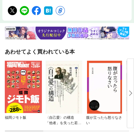
あわせてよく買われている本
福岡ジモト飯
〈自己愛〉の構造
腹が立ったら怒りなさ
フラ
「他者」を失った若者
い
ーズ
たち
ム。