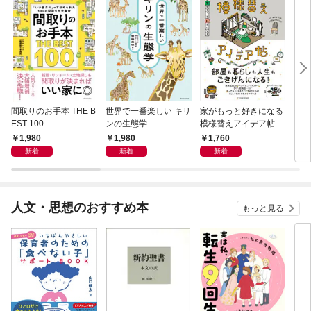
間取りのお手本 THE B
世界で一番楽しい キリ
家がもっと好きになる
東京
EST 100
ンの生態学
模様替えアイデア帖
1,980
1,980
1,760
1,
新着
新着
新着
人文・思想のおすすめ本
もっと見る