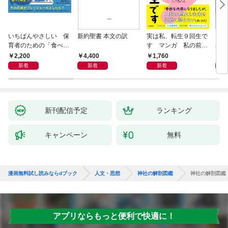
いちばんやさしい 保
新約聖書 本文の訳
実は私、転生９回生で
自閉
育者のための「食べな
す マンガ 私の前世
が小
い子」サポートＢＯＯ
物語
あう
2,200
4,400
1,760
2,
Ｋ 偏食・少食のお悩
新着
新着
新着
み解決！
新刊配信予定
ランキング
キャンペーン
無料
漫画無料試し読みならdブック
人文・思想
神社の解剖図鑑
神社の解剖図鑑
アプリならもっと便利で快適に！