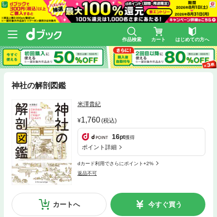
作品検索
カート
はじめての方へ
神社の解剖図鑑
米澤貴紀
1,760
(税込)
16
pt
獲得
ポイント詳細
dカード利用でさらにポイント+2%
返品不可
カートへ
今すぐ買う