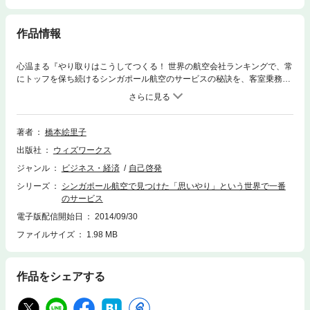
作品情報
心温まる『やり取りはこうしてつくる！ 世界の航空会社ランキングで、常
にトッフを保ち続けるシンガポール航空のサービスの秘訣を、客室乗務員
経 験者である著者が初めて公開する。あらゆる接客業に携わる人、教育担
当者、顧客サービスに関係するすべ てのビジネスパーソンに向けた究極の
サービスを知るための1冊。
著者
橋本絵里子
出版社
ウィズワークス
ジャンル
ビジネス・経済
自己啓発
シリーズ
シンガポール航空で見つけた「思いやり」という世界で一番
のサービス
電子版配信開始日
2014/09/30
ファイルサイズ
1.98 MB
作品をシェアする