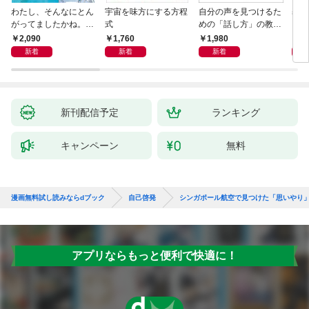
わたし、そんなにとん
宇宙を味方にする方程
自分の声を見つけるた
基地
がってましたかね。
式
めの「話し方」の教
るた
獅子座、Ａ型、丙午は
室 Ｏｒａｃｙ（オラ
2,090
1,760
1,980
2,
めぐる
シー）
新着
新着
新着
新刊配信予定
ランキング
キャンペーン
無料
漫画無料試し読みならdブック
自己啓発
シンガポール航空で見つけた「思いやり
アプリならもっと便利で快適に！