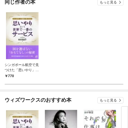
同じ作者の本
もっと見る
シンガポール航空で見
つけた「思いやり」と
いう世界で一番のサー
770
ビス
ウィズワークスのおすすめ本
もっと見る