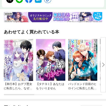
あわせてよく買われている本
【単行本】おデブ悪女
【タテヨミ】あなたは
バッドエンド目前のヒ
結界
に転生したら、なぜか
もういりません
ロインに転生した私、
ラスボス王子様に執着
今世では恋愛するつも
されています
りがチートな兄が離し
てくれません！？@C
OMIC