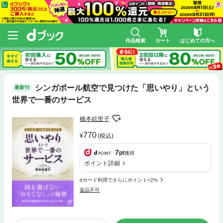
作品検索
カート
はじめての方へ
シンガポール航空で見つけた「思いやり」という
最新刊
世界で一番のサービス
橋本絵里子
770
(税込)
7
pt
獲得
ポイント詳細
dカード利用でさらにポイント+2%
返品不可