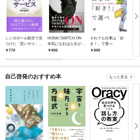
シンガポール航空で見
HONKI SWITCH ON
それでも仕事は「好
ソー
つけた「思いやり」と
本気になれば人生が変
き！」で選べ
ん
いう世界で一番のサー
わる！
770
990
990
8
ビス
自己啓発のおすすめ本
もっと見る