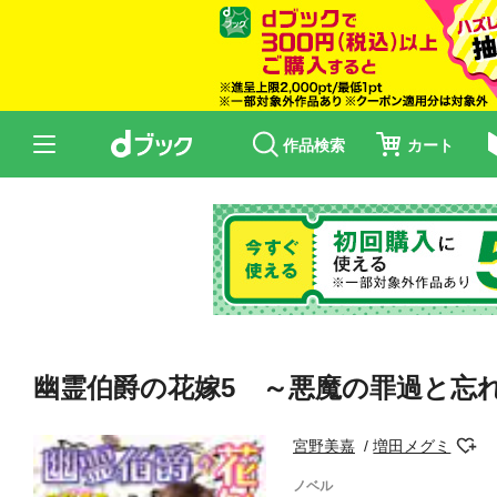
作品検索
カート
幽霊伯爵の花嫁5 ～悪魔の罪過と忘
宮野美嘉
増田メグミ
ノベル