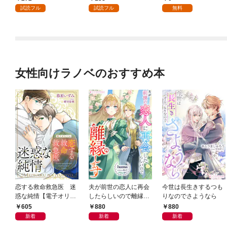
ます【単話】（１）
れですか？～【単話】
試読フル
試読フル
無料
（１）
女性向けラノベのおすすめ本
恋する救命救急医 迷
夫が前世の恋人に再会
今世は長生きするつも
惑な純情【電子オリジ
したらしいので離縁し
りなのでさようなら
ナル】
ます
605
880
880
新着
新着
新着