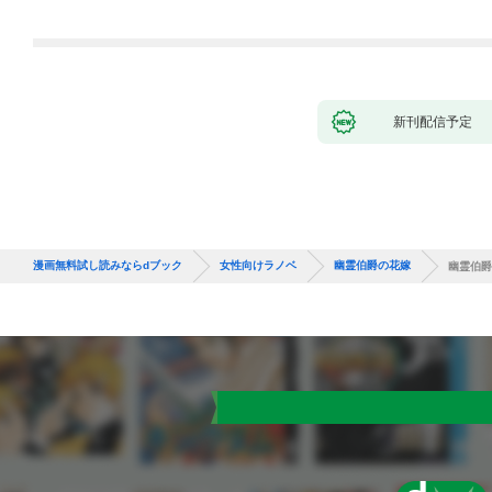
新刊配信予定
漫画無料試し読みならdブック
女性向けラノベ
幽霊伯爵の花嫁
幽霊伯爵