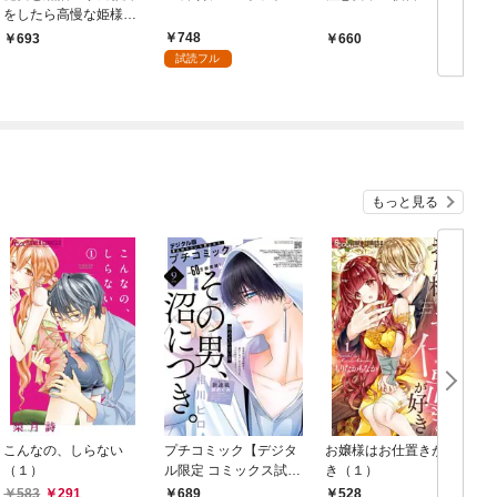
をしたら高慢な姫様に
懐かれました
748
693
660
試読フル
もっと見る
こんなの、しらない
プチコミック【デジタ
お嬢様はお仕置きが好
（１）
ル限定 コミックス試し
き（１）
読み特典付き】 2026
583
291
689
528