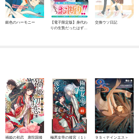
銀色のハーモニー
【電子限定版】身代わ
交換ウソ日記
りの生贄だったはずの
私、凶犬王子の愛に困
惑中
禍姫の初恋 唐陀国後
極悪女帝の後宮（１）
９Ｓ＜ナインエス＞