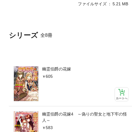
ファイルサイズ
5.21 MB
シリーズ
全8冊
幽霊伯爵の花嫁
605
カートへ
幽霊伯爵の花嫁4 ～偽りの聖女と地下牢の怪
人～
583