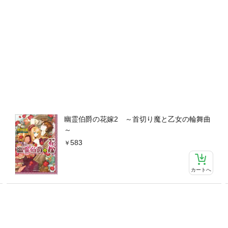
幽霊伯爵の花嫁2 ～首切り魔と乙女の輪舞曲
～
583
カートへ