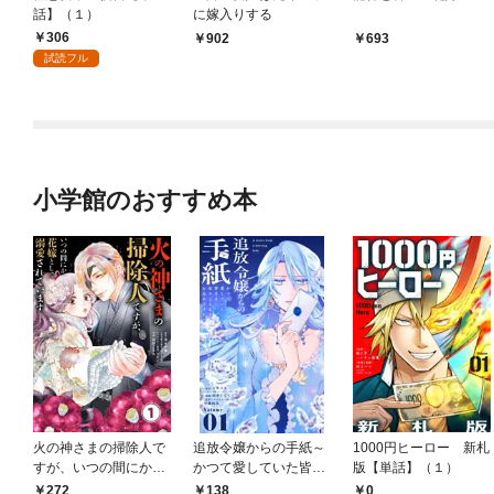
話】（１）
に嫁入りする
306
902
693
試読フル
小学館のおすすめ本
火の神さまの掃除人で
追放令嬢からの手紙～
1000円ヒーロー 新札
すが、いつの間にか花
かつて愛していた皆さ
版【単話】（１）
嫁として溺愛されてい
まへ 私のことなどお忘
272
138
0