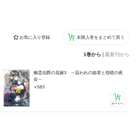
お気に入り登録
未購入巻をまとめて買う
1巻から
|
最新刊から
幽霊伯爵の花嫁3 ～囚われの姫君と怨嗟の夜
会～
583
カートへ