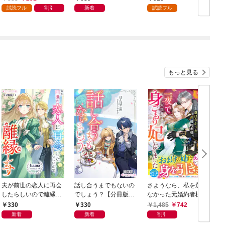
年9月号（2026年8月7
試読フル
割引
新着
試読フル
日発売）
もっと見る
夫が前世の恋人に再会
話し合うまでもないの
さようなら、私を選ば
したらしいので離縁し
でしょう？【分冊版】
なかった元婚約者様。
ます【分冊版】1
1
一夜で大国君主の身ご
330
330
1,485
742
もり妃になりました
新着
新着
割引
【電子限定SS付き】