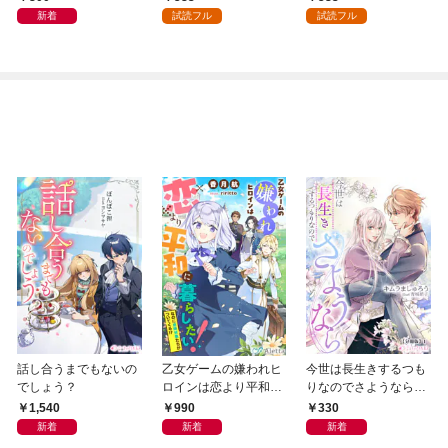
新着
試読フル
試読フル
話し合うまでもないの
乙女ゲームの嫌われヒ
今世は長生きするつも
でしょう？
ロインは恋より平和に
りなのでさようなら
暮らしたい！（なのに
【分冊版】1
1,540
990
330
攻略対象たちがついて
新着
新着
新着
くる！？）