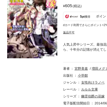
605
(税込)
ポイン
5
pt
獲得
dカード利用でさらにポイント+2
返品不可
人気上昇中シリーズ。最強花
ら、十年分の記憶が消えてし
を宣言し！？ 同じ頃、騒動
憶喪失の原因を知りながら、
を蹴散らす、最強花嫁の愛！
著者
宮野美嘉
増田メグ
出版社
小学館
ジャンル
女性向けラノベ
レーベル
ルルル文庫
シリーズ
幽霊伯爵の花嫁
電子版配信開始日
2014/06