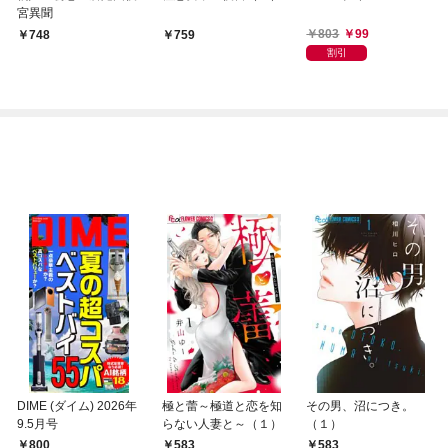
宮異聞
803
99
748
759
割引
DIME (ダイム) 2026年
極と蕾～極道と恋を知
その男、沼につき。
9.5月号
らない人妻と～（１）
（１）
800
583
583