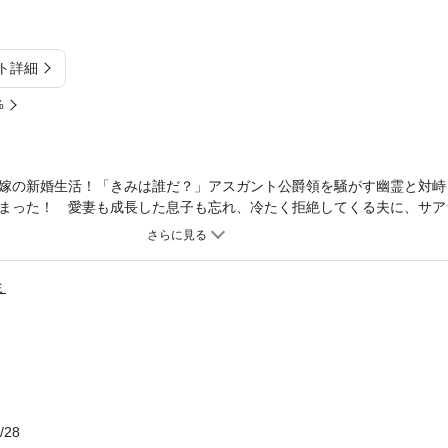
ト詳細
%
嫁の新婚生活！「きみは誰だ？」アスガント公爵領を騒がす幽霊と対峙
まった！ 愛妻も成長した息子も忘れ、冷たく拒絶してくる夫に、サア
の原因である幽霊を追って、傲岸不遜な他家の墓守ギルが現れる。彼は
決して協力しようとせず……？ もう一度好きになって――。親子の絆
※この作品は底本と同じクオリティのイラストが収録されています。
ミ
/28