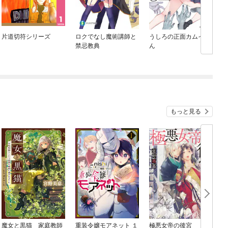
片道切符シリーズ
ロクでなし魔術講師と
うしろの正面カムイさ
禁忌教典
ん
もっと見る
魔女と黒猫 家庭教師
重装令嬢モアネット １
極悪女帝の後宮