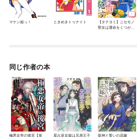
マケン姫っ！
ときめきトゥナイト
【タテヨミ】ニセモノ
聖女は運命をくつがえ
す
同じ作者の本
極悪女帝の後宮【単
星占巫女姫は兄弟王子
龍神と誓いの花嫁