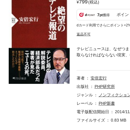
799
(税込)
ポイン
7
pt
獲得
dカード利用でさらにポイント+2
返品不可
テレビニュースは、なぜつま
取らなければならない現実、
くなり、取材力の低下が著し
循環に陥ってしまった。人気
ろなく著す。さらに自らがウェ
著者
安倍宏行
後を考える。今アメリカでは
や、莫大なデータを図表を用
出版社
PHP研究所
ディアはどうなのか。日本の
ジャンル
ノンフィクショ
レーベル
PHP新書
電子版配信開始日
2014/11
ファイルサイズ
0.83 MB