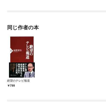
ラスボス王子様に執着
今世では恋愛するつも
されています
りがチートな兄が離し
てくれません！？@C
OMIC
同じ作者の本
絶望のテレビ報道
799