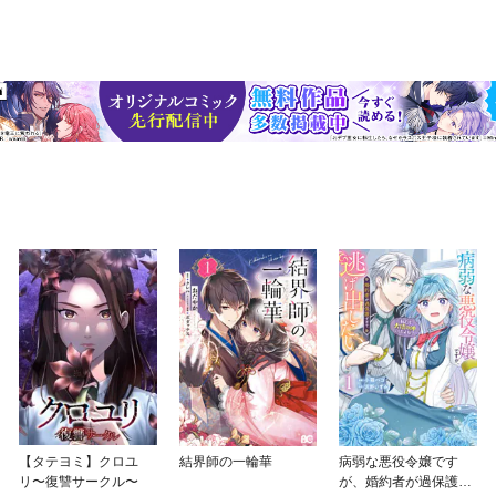
【タテヨミ】クロユ
結界師の一輪華
病弱な悪役令嬢です
リ〜復讐サークル〜
が、婚約者が過保護す