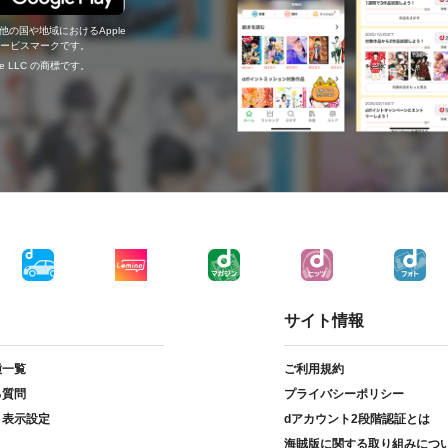
の他の国や地域におけるApple
c.のサービスマークです。
ogle LLC の商標です。
サイト情報
種一覧
ご利用規約
る質問
プライバシーポリシー
ト表示設定
dアカウント2段階認証とは
海賊版に関する取り組みにつ