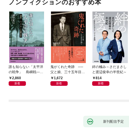
ノンフィクションのおすすめ本
誰も知らない「太平洋
鬼がくれた奇跡 ──
絆の極み～さだまさし
の戦争」 島嶼戦――
父と娘、三十五年目の
と渡辺俊幸の半世紀～
マッカーサーとの激闘
赦し
2,860
1,672
814
の真実
新着
新着
新着
新刊配信予定