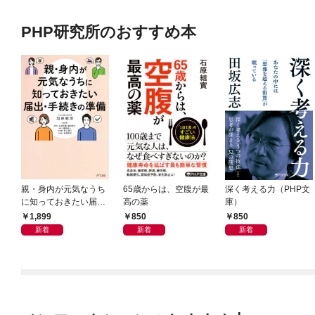
PHP研究所のおすすめ本
親・身内が元気なうち
65歳からは、空腹が最
深く考える力（PHP文
に知っておきたい届
高の薬
庫）
出・手続きの準備（き
1,899
850
850
ずな出版）
新着
新着
新着