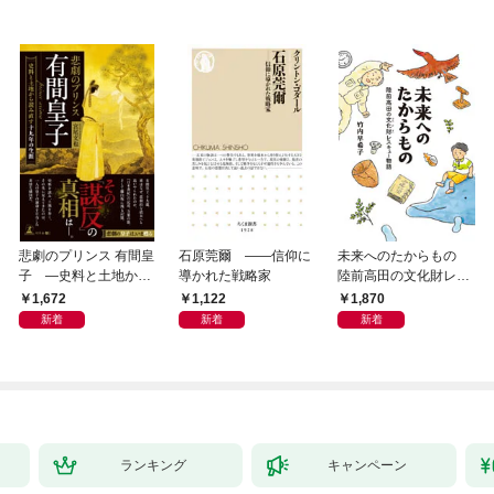
悲劇のプリンス 有間皇
石原莞爾 ――信仰に
未来へのたからもの
子 ―史料と土地から
導かれた戦略家
陸前高田の文化財レス
読み直す十九年の生涯
キュー物語
1,672
1,122
1,870
新着
新着
新着
ランキング
キャンペーン