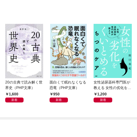
20の古典で読み解く世
面白くて眠れなくなる
女性泌尿器科専門医が
界史（PHP文庫）
恐竜（PHP文庫）
教える 女性の劣化をく
いとめる ちつのケア
1,600
950
1,200
新着
新着
新着