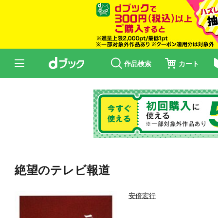
作品検索
カート
絶望のテレビ報道
安倍宏行