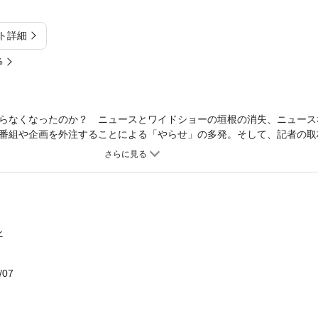
ト詳細
%
らなくなったのか？ ニュースとワイドショーの垣根の消失、ニュース
番組や企画を外注することによる「やらせ」の多発。そして、記者の取
い現場……。テレビは、視聴率に阿（おもね）るあまり視聴者に見放さ
報道番組のキャスター、解説委員などを歴任した著者が、テレビ報道の
ブメディアJapan In Depthを立ち上げた背景を語りながら、ウェブ
SNSなどでの「口コミ」で爆発的に情報を広げることを狙う「バイラル
いてわかりやすく解説する「データ・ジャーナリズム」が花盛りだが、
テレビの「ネットアレルギー」を告発し、真摯な提言を行う。
ン
/07