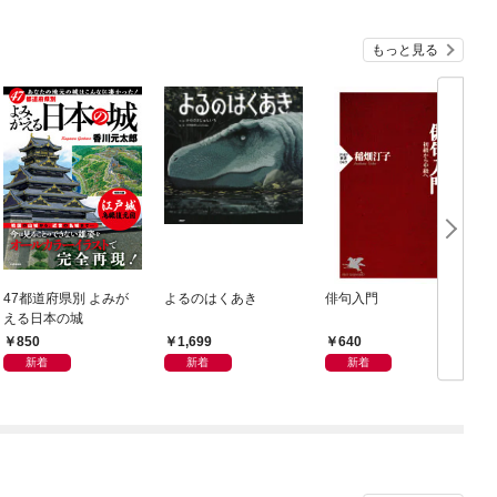
もっと見る
47都道府県別 よみが
よるのはくあき
俳句入門
える日本の城
850
1,699
640
新着
新着
新着