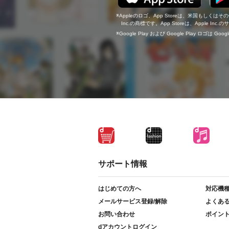
Appleのロゴ、App Storeは、米国もしくはそ
Inc.の商標です。App Storeは、Apple In
Google Play および Google Play ロゴは Go
サポート情報
はじめての方へ
対応機
メールサービス登録/解除
よくあ
お問い合わせ
ポイン
dアカウントログイン