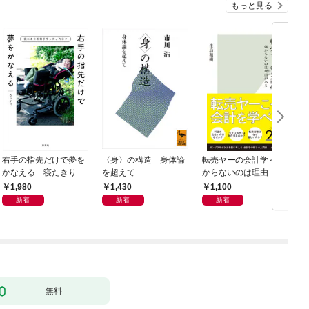
もっと見る
右手の指先だけで夢を
〈身〉の構造 身体論
転売ヤーの会計学～儲
かなえる 寝たきり系
を超えて
からないのは理由（わ
男子ウッディの日々
け）がある～
1,980
1,430
1,100
新着
新着
新着
無料