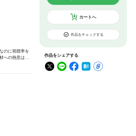
カートへ
作品をチェックする
なのに視聴率を
作品をシェアする
材への熱意はな
れるという負の
内側を余すとこ
とテレビ報道の今
・メディア」
翻って日本のメ