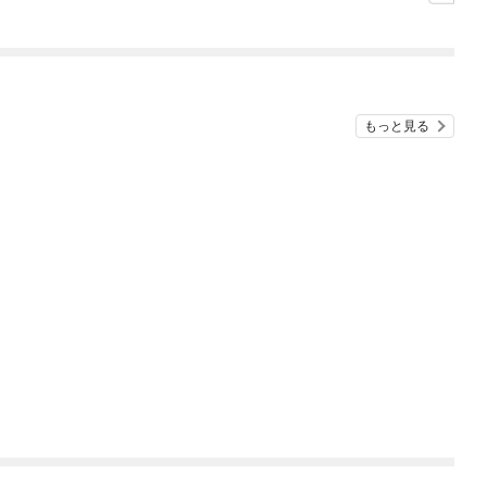
シルバーフェンリルと
俺が異世界暮らしを始
めたら～ THE COMIC
もっと見る