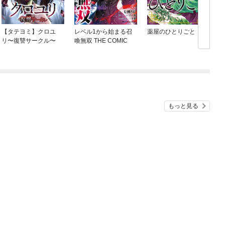
【タテヨミ】クロユ
レベル1から始まる召
薬屋のひとりごと
リ〜復讐サークル〜
喚無双 THE COMIC
もっと見る