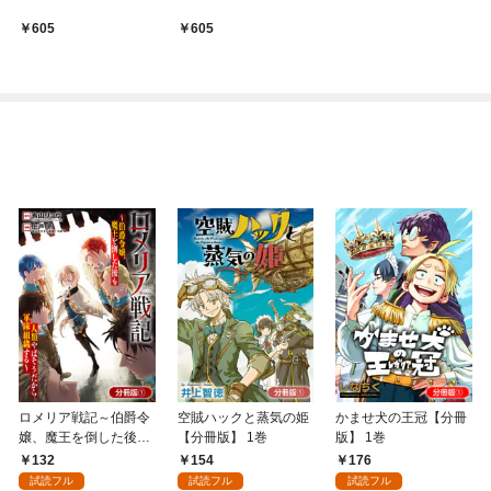
605
605
ロメリア戦記～伯爵令
空賊ハックと蒸気の姫
かませ犬の王冠【分冊
嬢、魔王を倒した後も
【分冊版】 1巻
版】 1巻
人類やばそうだから軍
132
154
176
隊組織する～【分冊
試読フル
試読フル
試読フル