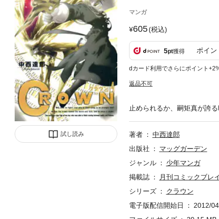
マンガ
605
(税込)
ポイン
5
pt
獲得
dカード利用でさらにポイント+2
返品不可
止められるか、嗣矩真が誇る
試し読み
著者
中西達郎
出版社
マッグガーデン
ジャンル
少年マンガ
掲載誌
月刊コミックブレ
シリーズ
クラウン
電子版配信開始日
2012/04