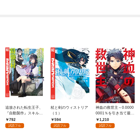
版】 1巻
追放された転生王子、
杖と剣のウィストリア
神血の救世主～0.0000
『自動製作』スキルで
（１）
0001％を引き当て最強
領地を爆速で開拓し最
へ～【電子書籍特典
792
594
1,210
強の村を作ってしまう
付】（１）
試読フル
試読フル
試読フル
～最強クラフトスキル
で始める、楽々領地開