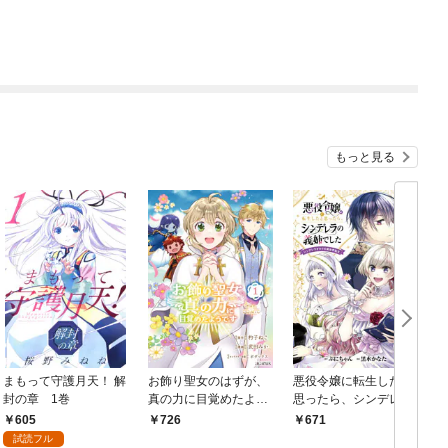
もっと見る
まもって守護月天！ 解
お飾り聖女のはずが、
悪役令嬢に転生したと
封の章 1巻
真の力に目覚めたよう
思ったら、シンデレラ
です THE COMIC 1巻
の義姉でした ～シンデ
で
605
726
671
レラオタクの異世界転
冊
試読フル