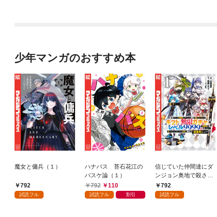
少年マンガのおすすめ本
魔女と傭兵（１）
ハナバス 苔石花江の
信じていた仲間達にダ
バスケ論（１）
ンジョン奥地で殺され
かけたがギフト『無限
792
792
110
792
ガチャ』でレベル９９
試読フル
試読フル
割引
試読フル
９９の仲間達を手に入
れて元パーティーメン