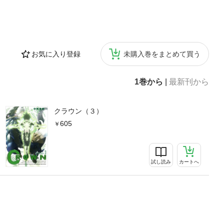
お気に入り登録
未購入巻をまとめて買う
1巻から
|
最新刊から
クラウン（３）
605
試し読み
カートへ