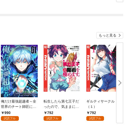
生～ 1巻
もっと見る
俺だけ最強超越者～全
転生したら第七王子だ
ギルティサークル
世界のチート師匠に認
ったので、気ままに魔
（１）
められた～【単行本】
術を極めます（１）
990
792
792
（１）
試読フル
試読フル
試読フル