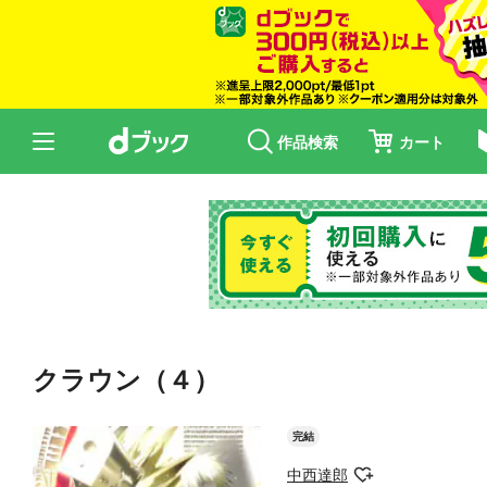
作品検索
カート
クラウン（４）
完結
中西達郎