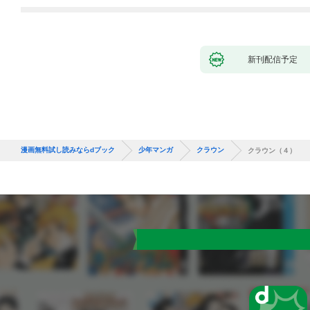
バーと世界に復讐＆
『ざまぁ！』します！
（１）
新刊配信予定
漫画無料試し読みならdブック
少年マンガ
クラウン
クラウン（４）