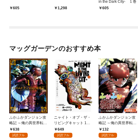
in the Dark City- １巻
605
1,298
605
マッグガーデンのおすすめ本
ふかふかダンジョン攻
ニャイト・オブ・ザ・
ふかふかダンジョン攻
略記 ～俺の異世界転生
リビングキャット 1巻
略記 ～俺の異世界転生
冒険譚～ 1巻
すべてが猫になる
冒険譚～【分冊版】 1
638
649
132
巻
試読フル
試読フル
試読フル