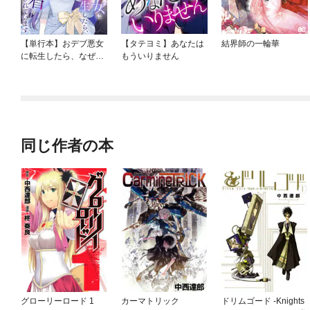
【単行本】おデブ悪女
【タテヨミ】あなたは
結界師の一輪華
に転生したら、なぜか
もういりません
ラスボス王子様に執着
されています
同じ作者の本
グローリーロード 1
カーマトリック
ドリムゴード -Knights