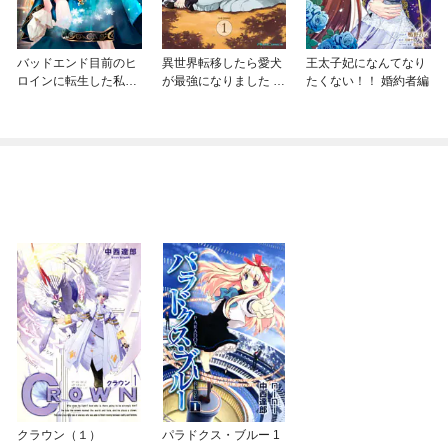
バッドエンド目前のヒ
異世界転移したら愛犬
王太子妃になんてなり
ロインに転生した私、
が最強になりました ～
たくない！！ 婚約者編
今世では恋愛するつも
シルバーフェンリルと
りがチートな兄が離し
俺が異世界暮らしを始
てくれません！？@C
めたら～ THE COMIC
OMIC
クラウン（１）
パラドクス・ブルー 1