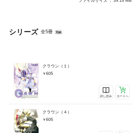
ファイルサイズ
39.15 MB
シリーズ
全5冊
完結
クラウン（１）
605
試し読み
カートへ
クラウン（４）
605