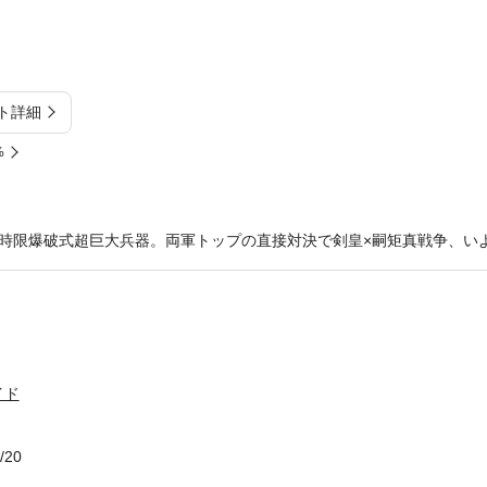
ト詳細
%
時限爆破式超巨大兵器。両軍トップの直接対決で剣皇×嗣矩真戦争、い
イド
/20