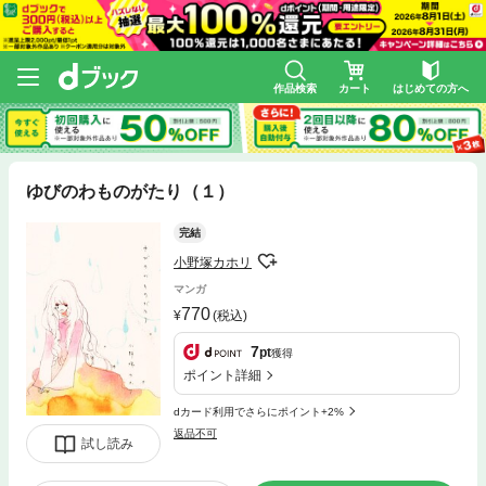
作品検索
カート
はじめての方へ
ゆびのわものがたり（１）
完結
小野塚カホリ
マンガ
770
(税込)
7
pt
獲得
ポイント詳細
dカード利用でさらにポイント+2%
返品不可
試し読み