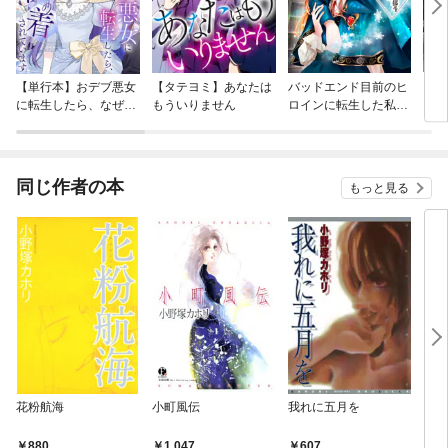
【単行本】おデブ悪女
【タテヨミ】あなたは
バッドエンド目前のヒ
【タ
に転生したら、なぜか
もういりません
ロインに転生した私、
リ〜
ラスボス王子様に執着
今世では恋愛するつも
されています
りがチートな兄が離し
てくれません！？@C
OMIC
同じ作者の本
もっと見る
花粉航海
小町風伝
我れに五月を
メガ
880
1,047
607
2