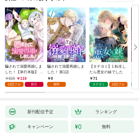
騙されて溺愛再婚しま
騙されて溺愛再婚しま
【タテヨミ】1.転生し
【タ
した！【単行本版】 1
した！ 第1話
たら悪女の妹でした
の私
巻
825
110
0
71
7
試読フル
割引
無料
タテヨミ
試読フル
タ
新刊配信予定
ランキング
キャンペーン
無料