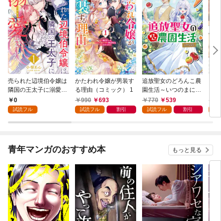
売られた辺境伯令嬢は
かたわれ令嬢が男装す
追放聖女のどろんこ農
ミイ
隣国の王太子に溺愛さ
る理由（コミック） 1
園生活～いつのまにか
れる 1
隣国を救ってしまいま
0
990
693
770
539
7
した～（コミック） 1
試読フル
試読フル
割引
試読フル
割引
試
青年マンガのおすすめ本
もっと見る