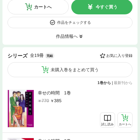
カートへ
今すぐ買う
作品をチェックする
作品情報へ
全19冊
シリーズ
お気に入り登録
完結
未購入巻をまとめて買う
1巻から
|
最新刊から
幸せの時間 1巻
770
385
試し読み
カートへ