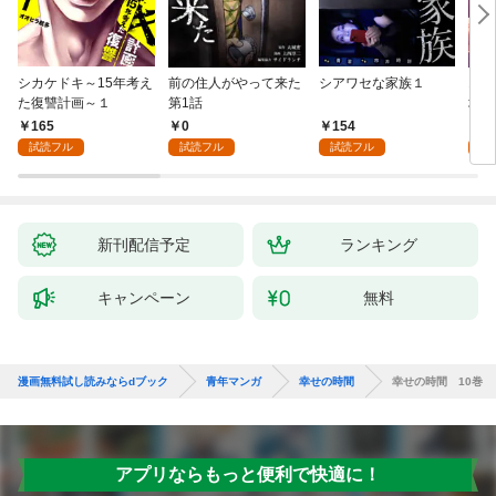
シカケドキ～15年考え
前の住人がやって来た
シアワセな家族１
16
た復讐計画～１
第1話
地獄
165
0
154
1
試読フル
試読フル
試読フル
試
新刊配信予定
ランキング
キャンペーン
無料
漫画無料試し読みならdブック
青年マンガ
幸せの時間
幸せの時間 10巻
アプリならもっと便利で快適に！