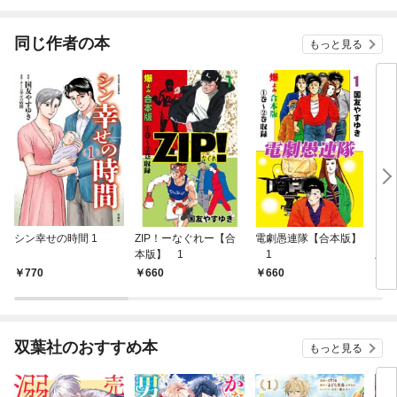
同じ作者の本
もっと見る
シン幸せの時間 1
ZIP！ーなぐれー【合
電劇愚連隊【合本版】
コッ
本版】 1
1
版】
770
660
660
6
双葉社のおすすめ本
もっと見る