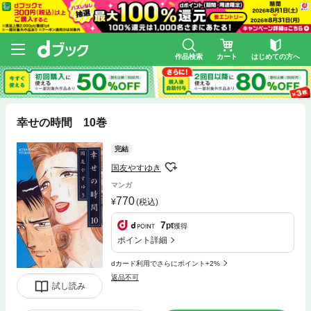
作品検索
カート
はじめての方へ
幸せの時間 10巻
完結
国友やすゆき
マンガ
770
(税込)
7
pt
獲得
ポイント詳細
dカード利用でさらにポイント+2%
返品不可
試し読み