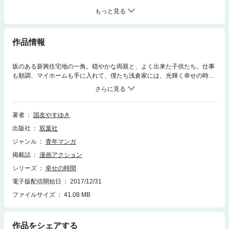
もっと見る
作品情報
坂のある新興住宅地の一角。穏やかな両親と、よく出来た子供たち。仕事
も順調、マイホームも手に入れて、僕たち浅倉家には、光輝く幸せの時間
が待っているはずだった。しかし、その裏には意外な激情が渦巻いてい
た！エリート一家の姿をリアルに描いた大人の名作。
著者
国友やすゆき
出版社
双葉社
ジャンル
青年マンガ
掲載誌
漫画アクション
シリーズ
幸せの時間
電子版配信開始日
2017/12/31
ファイルサイズ
41.08 MB
作品をシェアする