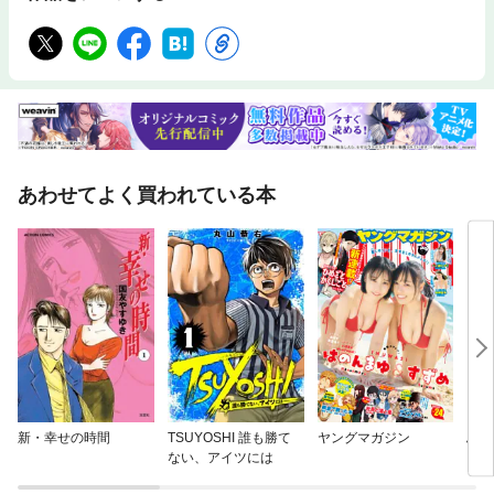
あわせてよく買われている本
新・幸せの時間
TSUYOSHI 誰も勝て
ヤングマガジン
ふた
ない、アイツには