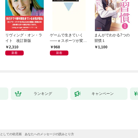
リヴィング・オン・ラ
ゲームで生きていく
まんがでわかる7つの
イト 改訂新版
――ｅスポーツが変え
習慣１
る教育とキャリア
2,310
968
1,100
新着
新着
ランキング
キャンペーン
としての幼児画 あなたへのメッセージの読みとり方