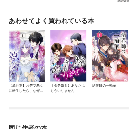
あわせてよく買われている本
【単行本】おデブ悪女
【タテヨミ】あなたは
結界師の一輪華
に転生したら、なぜか
もういりません
ラスボス王子様に執着
されています
同じ作者の本