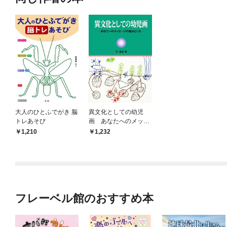
大人のひとふでがき 脳
異文化としての幼児
トレあそび
画 あなたへのメッセ
ージの読みとり方
1,210
1,232
フレーベル館のおすすめ本