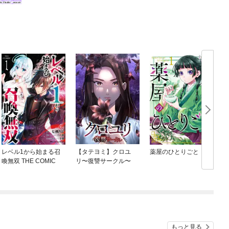
レベル1から始まる召
【タテヨミ】クロユ
薬屋のひとりごと
喚無双 THE COMIC
リ〜復讐サークル〜
もっと見る