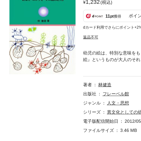
1,232
(税込)
ポイ
11
pt
獲得
dカード利用でさらにポイント+2
返品不可
幼児の絵は、特別な意味をも
絵』というものが大人のそれ
もらいたい」。幼児絵画理解
著者
林健造
出版社
フレーベル館
ジャンル
人文・思想
シリーズ
異文化としての
電子版配信開始日
2012/05
ファイルサイズ
3.46 MB