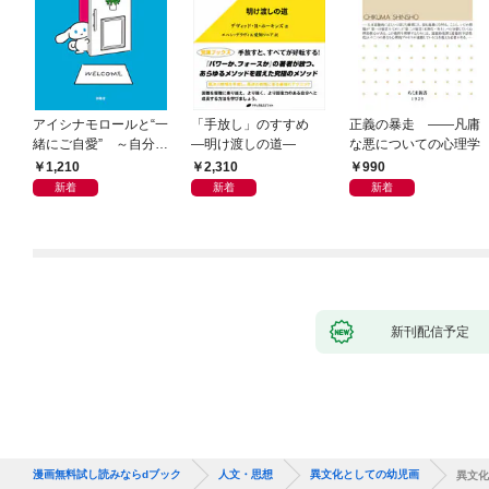
アイシナモロールと“一
「手放し」のすすめ
正義の暴走 ――凡庸
緒にご自愛” ～自分を
―明け渡しの道―
な悪についての心理学
好きになるための56の
1,210
2,310
990
コツ～
新着
新着
新着
新刊配信予定
漫画無料試し読みならdブック
人文・思想
異文化としての幼児画
異文化