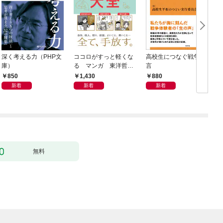
深く考える力（PHP文
ココロがすっと軽くな
高校生につなぐ戦争証
庫）
る マンガ 東洋哲学
言
大全
850
1,430
880
新着
新着
新着
無料