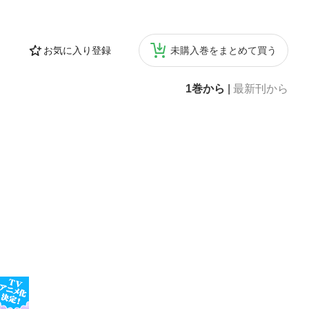
お気に入り登録
未購入巻をまとめて買う
1巻から
|
最新刊から