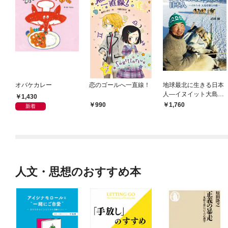
オバケカレー
恋のゴールへ一直線！
地球最北に生きる日本
人―イヌイット大島育
1,430
雄との旅―
990
1,760
新着
人文・思想のおすすめ本