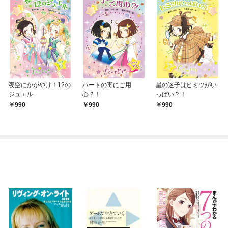
夜空にかがやけ！12の
ハートの毒にご用
星の迷子はヒミツがい
ジュエル
心？！
っぱい？！
990
990
990