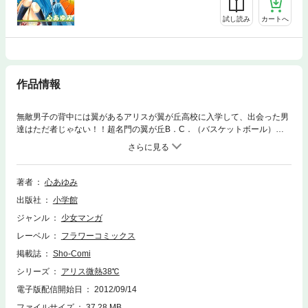
試し読み
カートへ
作品情報
無敵男子の背中には翼があるアリスが翼が丘高校に入学して、出会った男
達はただ者じゃない！！超名門の翼が丘B．C．（バスケットボール）の
マネージャーになろうと思って、入部届を出した部活は「翼が丘D．
C．」！なんと翼が丘ドキドキクラブだった！！超オレ様、かわいいもの
は虐めずにはいられないドS部長のタケル、女の子か男の子かわからな
い！？でもとにかくかわいいしずか、めちゃくちゃ優しいけどタケルに絶
著者
心あゆみ
対服従のあおい。彼らはむちゃくちゃで…！？でもなんとアリスの大好き
出版社
小学館
なバスケの実力は正規のバスケ部よりも数段上だった！無理矢理、翼が丘
D．C．のマネージャーにされちゃったアリス。でも彼らは最高で最強で
ジャンル
少女マンガ
スーパークール！！！今からアリスの愛と怒濤の青春スタート！
レーベル
フラワーコミックス
掲載誌
Sho-Comi
シリーズ
アリス微熱38℃
電子版配信開始日
2012/09/14
ファイルサイズ
37.28 MB