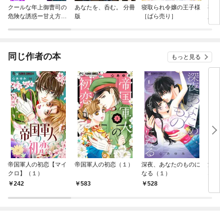
クールな年上御曹司の
あなたを、呑む。 分冊
寝取られ令嬢の王子様
夜伽
危険な誘惑ー甘え方を
版
［ばら売り］
人の
教えてくださいー 分
【マ
冊版
同じ作者の本
もっと見る
帝国軍人の初恋【マイ
帝国軍人の初恋（１）
深夜、あなたのものに
深夜
クロ】（１）
なる（１）
なる
（１
242
583
528
2