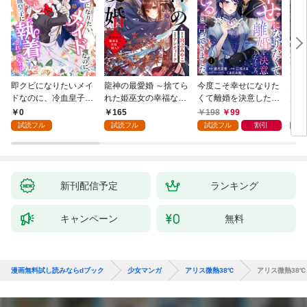
即クビになりたいメイ
龍神の最愛婚 ～捨てら
今度こそ幸せになりた
鬼条
ドなのに、冷血皇子に
れた姫巫女の幸福な嫁
くて離婚を決意したと
見初
執着されています第1
入り～: 1
ころ、無表情な旦那様
～１
0
165
198
99
1
話
が「愛してる」と言っ
試読フル
試読フル
試読フル
割引
試
てきました。1
新刊配信予定
ランキング
キャンペーン
無料
漫画無料試し読みならdブック
少女マンガ
アリス微熱38℃
アリス微熱38