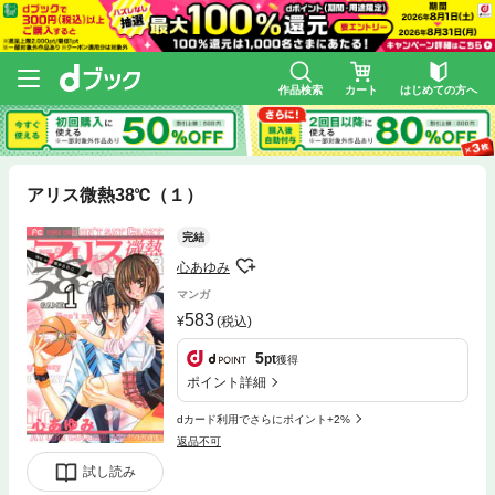
作品検索
カート
はじめての方へ
アリス微熱38℃（１）
完結
心あゆみ
マンガ
583
(税込)
5
pt
獲得
ポイント詳細
dカード利用でさらにポイント+2%
返品不可
試し読み