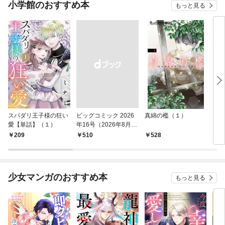
小学館のおすすめ本
もっと見る
スパダリ王子様の狂い
ビッグコミック 2026
真綿の檻（１）
こん
愛【単話】（１）
年16号（2026年8月7
（１
日発売）
209
￥510
528
5
少女マンガのおすすめ本
もっと見る