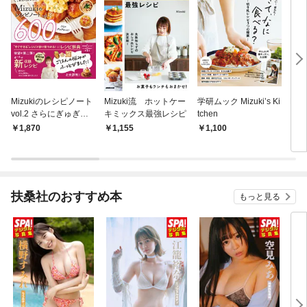
Mizukiのレシピノート
Mizuki流 ホットケー
学研ムック Mizuki’s Ki
Mi
vol.2 さらにぎゅぎゅ
キミックス最強レシピ
tchen
り 
っと！600品 今日のご
1,870
1,155
1,100
1,
はん、これに決まり！
扶桑社のおすすめ本
もっと見る