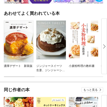
あわせてよく買われている本
濃厚デザート 新装版
ジンジャースイーツ
小麦粉料理の教科書
行
生姜、ジンジャーシロ
「菱
ップ、キャンディード
ジンジャーで作るやさ
しいお菓子
同じ作者の本
もっと見る