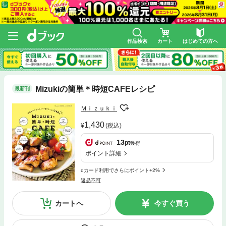
作品検索
カート
はじめての方へ
Mizukiの簡単＊時短CAFEレシピ
最新刊
Ｍｉｚｕｋｉ
1,430
(税込)
13
pt
獲得
ポイント詳細
dカード利用でさらにポイント+2%
返品不可
カートへ
今すぐ買う