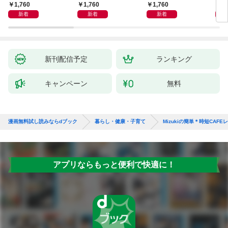
しも」もおいしい！
ず 少ない材料＆調味
ラと
1,760
1,760
1,760
1,
料で、あとはスイッチ
リー
新着
新着
新着
ポン！
昇と
新刊配信予定
ランキング
キャンペーン
無料
漫画無料試し読みならdブック
暮らし・健康・子育て
Mizukiの簡単＊時短CAFE
アプリならもっと便利で快適に！