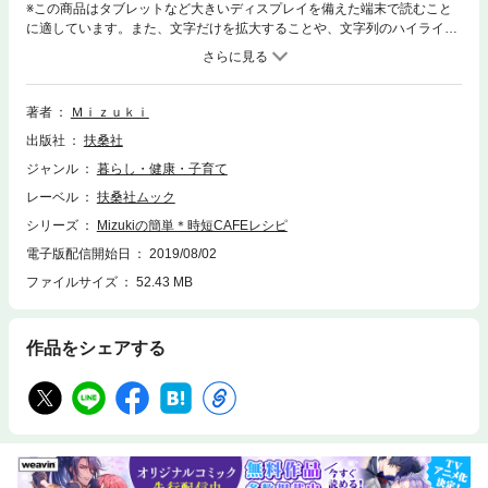
※この商品はタブレットなど大きいディスプレイを備えた端末で読むこと
に適しています。また、文字だけを拡大することや、文字列のハイライ
ト、検索、辞書の参照、引用などの機能が使用できません。おうちで作れ
る人気のCAFEレシピを集めた永久保存版!月間300万アクセスの人気ブロ
グ「奇跡のキッチン」から生まれたレシピを集めた増補改訂版。人気ブロ
ガー・Mizukiさんから生みだされる簡単、おいしいレシピが満載! 定番お
著者
Ｍｉｚｕｋｉ
かずからスイーツまで、たっぷり248品紹介しています。※本書は2014
出版社
扶桑社
年、2015年に発売した『Mizukiの31CAFEレシピ』『Mizukiの31CAFEレ
シピ2』(小社)に追加・再編集したものです。
ジャンル
暮らし・健康・子育て
レーベル
扶桑社ムック
シリーズ
Mizukiの簡単＊時短CAFEレシピ
電子版配信開始日
2019/08/02
ファイルサイズ
52.43 MB
作品をシェアする