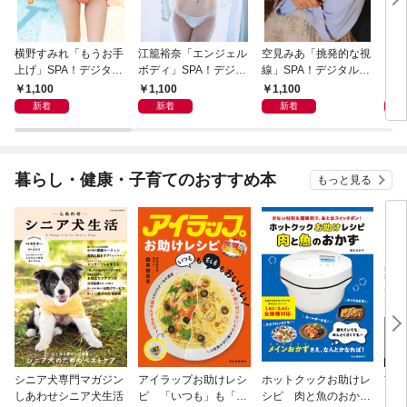
横野すみれ「もうお手
江籠裕奈「エンジェル
空見みあ「挑発的な視
アイ
上げ」SPA！デジタル
ボディ」SPA！デジタ
線」SPA！デジタル写
と“
写真集
ル写真集
真集
自分
1,100
1,100
1,100
1,
の5
新着
新着
新着
暮らし・健康・子育てのおすすめ本
もっと見る
シニア犬専門マガジン
アイラップお助けレシ
ホットクックお助けレ
首
しあわせシニア犬生活
ピ 「いつも」も「も
シピ 肉と魚のおか
ヨガ