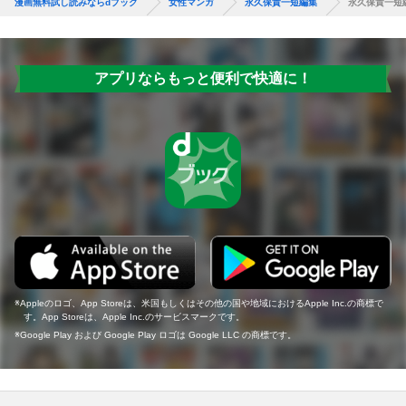
漫画無料試し読みならdブック
女性マンガ
永久保貴一短編集
永久保貴一短
アプリならもっと便利で快適に！
Appleのロゴ、App Storeは、米国もしくはその他の国や地域におけるApple Inc.の商標で
す。App Storeは、Apple Inc.のサービスマークです。
Google Play および Google Play ロゴは Google LLC の商標です。