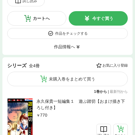
試し読み
カートへ
今すぐ買う
作品をチェックする
作品情報へ
シリーズ
全4冊
お気に入り登録
未購入巻をまとめて買う
1巻から
|
最新刊から
永久保貴一短編集１ 遊ぶ踏切【おまけ描き下
ろし付き】
770