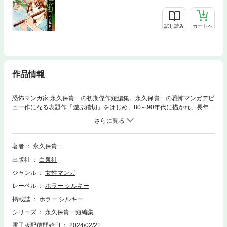
試し読み
カートへ
作品情報
恐怖マンガ家 永久保貴一の初期傑作短編集。永久保貴一の恐怖マンガデビ
ュー作になる表題作「遊ぶ踏切」をはじめ、80～90年代に描かれ、長年フ
ァンに読み継がれてきた傑作漫画を4編収録。（このコミックスにはホラ
ー シルキー増刊 戦戦恐恐 Vol.3およびホラー シルキー増刊 奇奇怪怪、奇
奇怪怪 Vol.2に掲載された「遊ぶ踏切」「お宮さん」「白粉婆」「黄昏症
候群（トワイライトシンドローム）」を収録しています)
著者
永久保貴一
出版社
白泉社
ジャンル
女性マンガ
レーベル
ホラー シルキー
掲載誌
ホラー シルキー
シリーズ
永久保貴一短編集
電子版配信開始日
2024/02/21