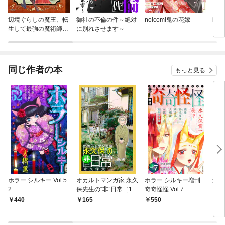
辺境ぐらしの魔王、転
御社の不倫の件～絶対
noicomi鬼の花嫁
幽世
生して最強の魔術師に
に別れさせます～
なる
同じ作者の本
もっと見る
ホラー シルキー Vol.5
オカルトマンガ家 永久
ホラー シルキー増刊
変幻
2
保先生の“非”日常［1話
奇奇怪怪 Vol.7
う！
売り］
り］
440
165
550
2