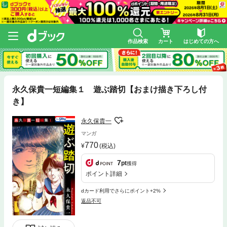
作品検索
カート
はじめての方へ
永久保貴一短編集１ 遊ぶ踏切【おまけ描き下ろし付
き】
永久保貴一
マンガ
770
(税込)
7
pt
獲得
ポイント詳細
dカード利用でさらにポイント+2%
返品不可