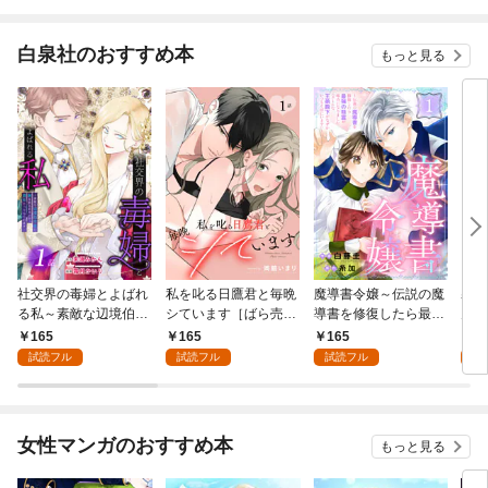
白泉社のおすすめ本
もっと見る
社交界の毒婦とよばれ
私を叱る日鷹君と毎晩
魔導書令嬢～伝説の魔
寡黙
る私～素敵な辺境伯令
シています［ばら売
導書を修復したら最強
力ゼ
息に腕を折られたの
り］ 第1話
の精霊が味方になりま
る～
165
165
165
1
で、責任とってもらい
した（クールな王弟殿
の声
試読フル
試読フル
試読フル
試
ます～［ばら売り］
下がなぜかいつもそば
～［
第1話
にいます）～［ばら売
01
り］ 第1話
女性マンガのおすすめ本
もっと見る