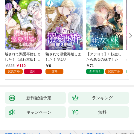
騙されて溺愛再婚しま
騙されて溺愛再婚しま
【タテヨミ】1.転生し
【タ
した！【単行本版】 1
した！ 第1話
たら悪女の妹でした
の私
巻
825
110
0
71
7
試読フル
割引
無料
タテヨミ
試読フル
タ
新刊配信予定
ランキング
キャンペーン
無料