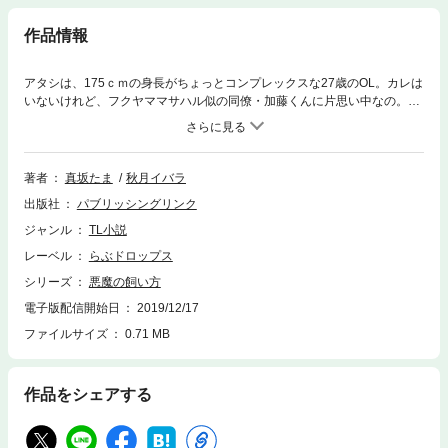
作品情報
アタシは、175ｃｍの身長がちょっとコンプレックスな27歳のOL。カレは
いないけれど、フクヤママサハル似の同僚・加藤くんに片思い中なの。で
も、会社の帰り道に怪我をしたカラス“クロゥ”を拾ったことから、アタシ
の貞操が大ピンチ！ なんとそのカラスは人間界に迷い込んだ悪魔の世を
忍ぶ仮の姿で、月の光を浴びたときだけ超美形な元の姿に戻れるんだっ
て。悪魔はエッチな気分になったときのアタシの“気”が食事代わりだと言
著者
真坂たま
秋月イバラ
って、夜毎気持ちイイことを…。悪魔とOLのラブコメシリーズ第1弾。
出版社
パブリッシングリンク
ジャンル
TL小説
レーベル
らぶドロップス
シリーズ
悪魔の飼い方
電子版配信開始日
2019/12/17
ファイルサイズ
0.71 MB
作品をシェアする