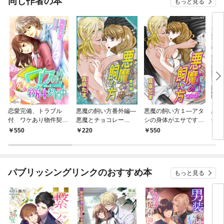
同じ作者の本
もっと見る
恋愛完備、トラブル
悪魔の飼い方番外編―
悪魔の飼い方１―アタ
恋愛
付 ワケあり物件契約
悪魔とチョコレー
シの身体がエサです
付 
中【出張編】
ト！？
か！？
中 
550
220
550
5
パブリッシングリンクのおすすめ本
もっと見る