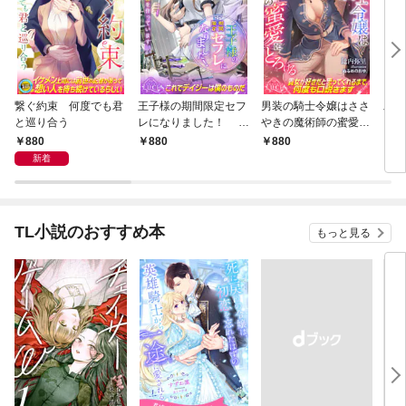
繋ぐ約束 何度でも君
王子様の期間限定セフ
男装の騎士令嬢はささ
工学
と巡り合う
レになりました！ 錬
やきの魔術師の蜜愛に
女
金術でヒミツのお薬を
とろける
たの
880
880
880
8
作っています
で施
新着
トと
TL小説のおすすめ本
もっと見る