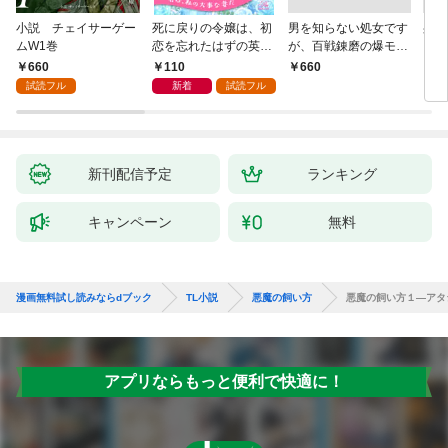
小説 チェイサーゲー
死に戻りの令嬢は、初
男を知らない処女です
身代
ムW1巻
恋を忘れたはずの英雄
が、百戦錬磨の爆モテ
され
騎士から一途に愛され
護衛騎士様をえっちに
代役
660
110
￥660
￥1,
る【１】
誘惑してみます！
を注
試読フル
新着
試読フル
新刊配信予定
ランキング
キャンペーン
無料
漫画無料試し読みならdブック
TL小説
悪魔の飼い方
悪魔の飼い方１―アタ
アプリならもっと便利で快適に！