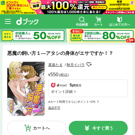
作品検索
カート
はじめての方へ
悪魔の飼い方１―アタシの身体がエサですか！？
真坂たま
秋月イバラ
550
(税込)
5
pt
獲得
ポイント詳細
dカード利用でさらにポイント+2%
返品不可
カートへ
今すぐ買う