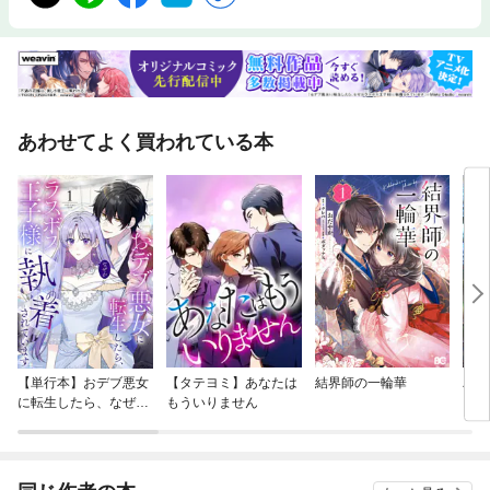
あわせてよく買われている本
【単行本】おデブ悪女
【タテヨミ】あなたは
結界師の一輪華
バッ
に転生したら、なぜか
もういりません
ロイ
ラスボス王子様に執着
今世
されています
りが
てく
OMI