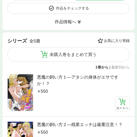
作品をチェックする
作品情報へ
シリーズ
全5冊
お気に入り登録
未購入巻をまとめて買う
1巻から
|
最新刊から
悪魔の飼い方１―アタシの身体がエサです
か！？
550
カートへ
悪魔の飼い方２―残業エッチは厳重注意！？
550