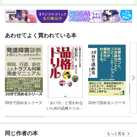
あわせてよく買われている本
20分で読めるシリーズ
「おバカ」と言われな
10分で読めるシリーズ
【単
いための品格ドリル
に転
分冊版
ラス
され
同じ作者の本
もっと見る