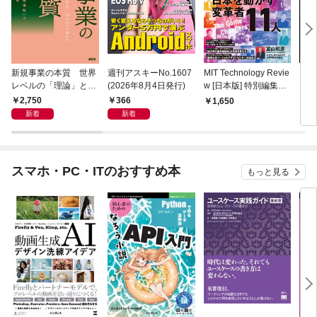
新規事業の本質 世界
週刊アスキーNo.1607
MIT Technology Revie
ラー
レベルの「理論」と
(2026年8月4日発行)
w [日本版] 特別編集
プリ 
「現場知」で描く全体
ポスト都市時代の社会
2,750
366
1,650
1,
地図
デザイン 社会実装都
新着
新着
市 ひろしま
スマホ・PC・ITのおすすめ本
もっと見る