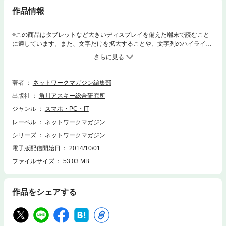
作品情報
※この商品はタブレットなど大きいディスプレイを備えた端末で読むこと
に適しています。また、文字だけを拡大することや、文字列のハイライ
ト、検索、辞書の参照、引用などの機能が使用できません。（※『ネット
ワークマガジン 2005年8月号』を基に制作しています。復刻版のため誌面
に掲載されている各種情報、プレゼント企画などは出版当時のものです。
また、付録は含まれておりません。）創刊号の2000年12月号から最終号
著者
ネットワークマガジン編集部
となる2009年6月号まで、全103号が発行されたコンピュータネットワー
出版社
角川アスキー総合研究所
ク情報誌『ネットワークマガジン』が電子書籍で復刻！ 2005年8月号
は、特集「Googleで1番になる方法」「Webサイト防衛は可能か？」「災
ジャンル
スマホ・PC・IT
害対策マニュアル」などを収録。
レーベル
ネットワークマガジン
シリーズ
ネットワークマガジン
電子版配信開始日
2014/10/01
ファイルサイズ
53.03 MB
作品をシェアする