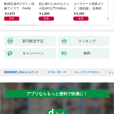
動画生成AIデザイン洗
初心者のためのなろう
ユースケース実践ガイ
実践E
練アイデア Firefly &
小説API入門 Pythonで
ド［復刻版］ 効果的な
カル
Veo， Kling， etc.
作るデータ活用法
ユースケースの書き方
生成
2,970
1,980
5,390
2,
新着
新着
新着
新刊配信予定
ランキング
キャンペーン
無料
漫画無料試し読みならdブック
スマホ・PC・IT
ネットワークマガジン
ネッ
アプリならもっと便利で快適に！