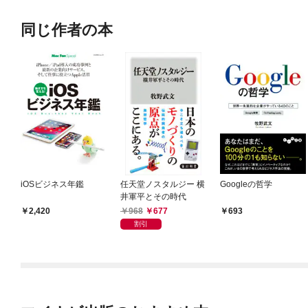
同じ作者の本
iOSビジネス年鑑
任天堂ノスタルジー 横
Googleの哲学
井軍平とその時代
968
677
2,420
693
割引