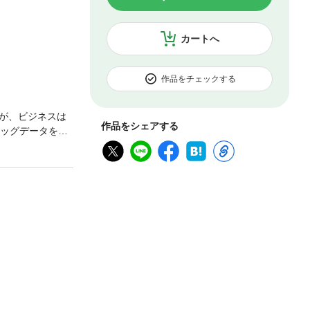
カートへ
作品をチェックする
が、ビジネスは
作品をシェアする
ビッグデータを活
がどういうものな
のだ」という明
やもやしている
なっているでしょ
のカタチをはっき