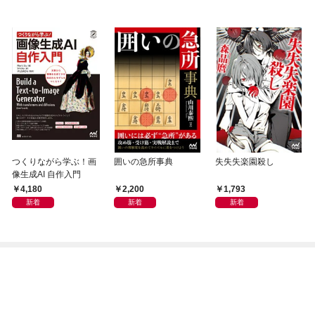
つくりながら学ぶ！画
囲いの急所事典
失失失楽園殺し
像生成AI 自作入門
4,180
2,200
1,793
新着
新着
新着