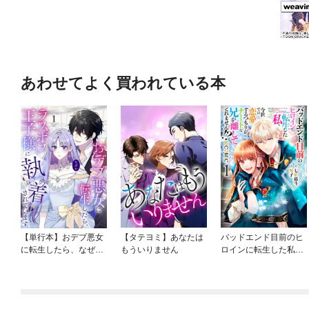
あわせてよく買われている本
【単行本】おデブ悪女
【タテヨミ】あなたは
バッドエンド目前のヒ
に転生したら、なぜか
もういりません
ロインに転生した私、
ラスボス王子様に執着
今世では恋愛するつも
されています
りがチートな兄が離し
てくれません！？@C
OMIC