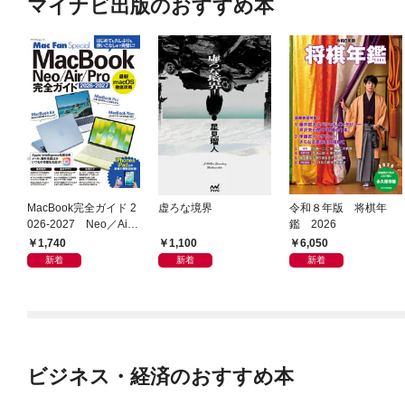
マイナビ出版のおすすめ本
MacBook完全ガイド 2
虚ろな境界
令和８年版 将棋年
026-2027 Neo／Air
鑑 2026
／Pro対応
1,740
1,100
6,050
新着
新着
新着
ビジネス・経済のおすすめ本