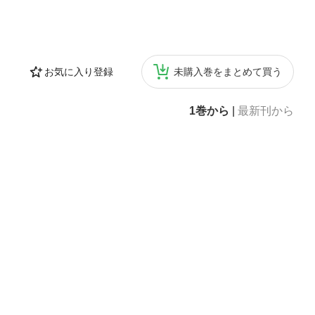
お気に入り登録
未購入巻をまとめて買う
1巻から
|
最新刊から