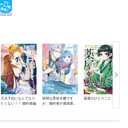
王太子妃になんてなり
病弱な悪役令嬢です
薬屋のひとりごと
たくない！！ 婚約者編
が、婚約者が過保護す
ぎて逃げ出したい(私た
ち犬猿の仲でしたよ
ね！？)