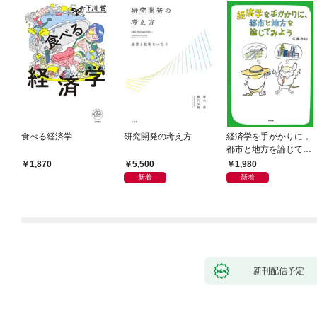
食べる経済学
研究開発の考え方
経済学を手がかりに，
都市と地方を論じてみ
よう
5,500
1,980
1,870
新着
新着
新刊配信予定