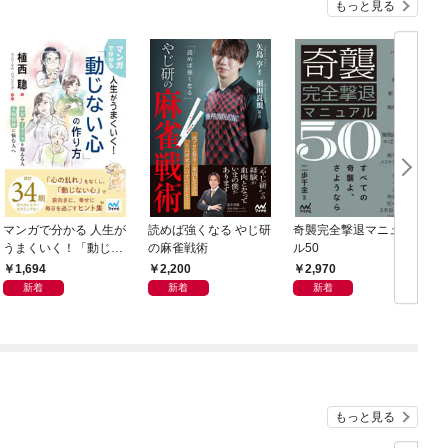
もっと見る
マンガで分かる 人生が
読めば強くなる やじ研
奇襲完全撃退マニュア
うまくいく！「動じな
の麻雀戦術
ル50
い心」の作り方
1,694
2,200
2,970
新着
新着
新着
もっと見る