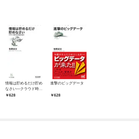
情報は貯めるだけ貯め
進撃のビッグデータ
なさい―クラウド時代
の逆転仕事術
628
628