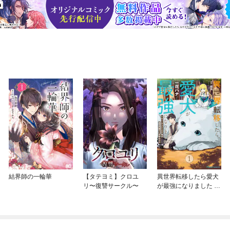
結界師の一輪華
【タテヨミ】クロユ
異世界転移したら愛犬
リ〜復讐サークル〜
が最強になりました ～
シルバーフェンリルと
俺が異世界暮らしを始
めたら～ THE COMIC