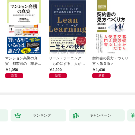
マンション高騰の真
リーン・ラーニング
契約書の見方・つくり
実 都市部の「非居住
「ものにする」人が自
方＜第３版＞
化」が街を壊す
然とやっている 最小の
1,056
2,200
1,430
インプットで最大の成
新着
新着
新着
果を得る学習法
ランキング
キャンペーン