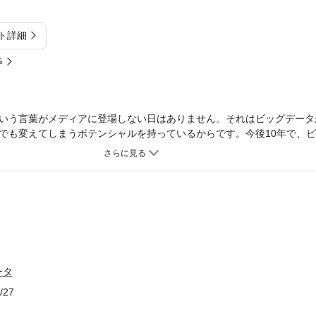
ト詳細
%
いう言葉がメディアに登場しない日はありません。それはビッグデータ
でも変えてしまうポテンシャルを持っているからです。今後10年で、
れていくことになります。ですが、まだ多くの方が具体的にビッグデータ
はないでしょうか。それも当然です。「ビッグデータとは、こういうも
らまだ確立されていないため、ビッグデータの正確なカタチは、まだも
年後、ビッグデータを理解していない人は、価値のある仕事はできなく
、この“もやもや”をできるだけはっきりとさせ、頭の中でビッグデータ
ビッグデータ活用の道が見えてきます。
ータ
/27