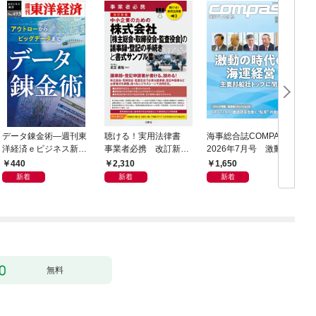
データ錬金術―週刊東
聴ける！実用法律書
海事総合誌COMPASS
C
洋経済ｅビジネス新書
事業者必携 改訂新
2026年7月号 激動の
Ｎo.493
版 中小企業のための
時代の海運経営 主要
440
2,310
1,650
株式会社【株主総会・
邦船社トップに聞く
新着
新着
新着
取締役会・監査役会】
の議事録・登記の手続
きと書式サンプル集
無料