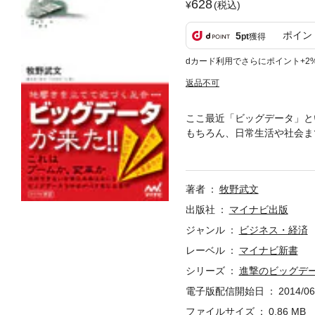
628
(税込)
ポイン
5
pt
獲得
dカード利用でさらにポイント+2
返品不可
ここ最近「ビッグデータ」と
もちろん、日常生活や社会ま
用できない企業は“淘汰”さ
のか、ぼんやりしているので
確な定義が、専門家の間です
著者
牧野武文
のが正直なところです。10
う。本書をお読みいただいて
出版社
マイナビ出版
りとさせることができれば、
ジャンル
ビジネス・経済
レーベル
マイナビ新書
シリーズ
進撃のビッグデ
電子版配信開始日
2014/06
ファイルサイズ
0.86 MB