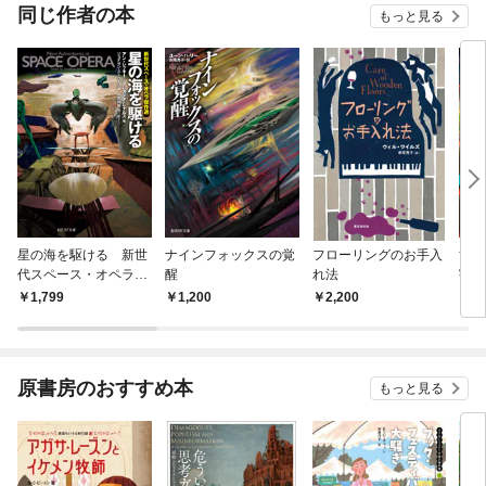
OMI
同じ作者の本
もっと見る
星の海を駆ける 新世
ナインフォックスの覚
フローリングのお手入
黄金
代スペース・オペラ傑
醒
れ法
宇宙
作選
1,799
1,200
2,200
1,
原書房のおすすめ本
もっと見る