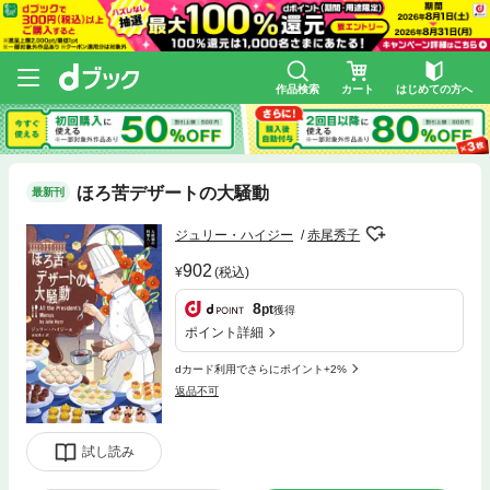
作品検索
カート
はじめての方へ
ほろ苦デザートの大騒動
最新刊
ジュリー・ハイジー
赤尾秀子
902
(税込)
8
pt
獲得
ポイント詳細
dカード利用でさらにポイント+2%
返品不可
試し読み