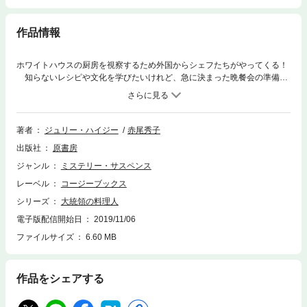
作品情報
ホワイトハウスの厨房を視察するため外国からシェフたちがやってくる！
知らないレシピや文化を学びたいけれど、急に決まった晩餐会の準備も
あるし、ホワイトハウス全体の支出削減のために人手不足だし……忙しい
エグゼクティブ・シェフのオリーを助けようと、エグゼクティブ・ペイス
トリー・シェフのマルセルが視察団のガイド役を引き受けてくれること
に。彼が作り出すのは甘く美しい飴細工に絶品のホットチョコレート。す
著者
ジュリー・ハイジー
赤尾秀子
ばらしいデザートは国境を越え、誰もが感嘆のため息をもらして味見をし
出版社
原書房
ていたところ、突然マルセルが倒れてしまった。事故か病気か、それとも
おかしなものがデザートに紛れこんでいた……!?
ジャンル
ミステリー・サスペンス
レーベル
コージーブックス
シリーズ
大統領の料理人
電子版配信開始日
2019/11/06
ファイルサイズ
6.60 MB
作品をシェアする