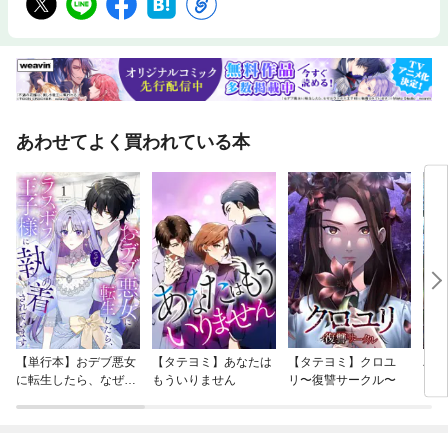
あわせてよく買われている本
【単行本】おデブ悪女
【タテヨミ】あなたは
【タテヨミ】クロユ
バッ
に転生したら、なぜか
もういりません
リ〜復讐サークル〜
ロイ
ラスボス王子様に執着
今世
されています
りが
てく