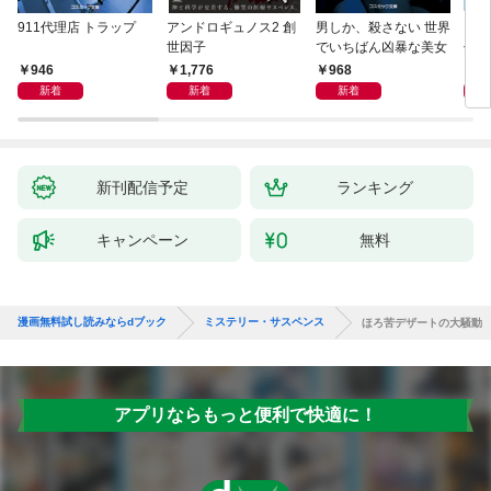
911代理店 トラップ
アンドロギュノス2 創
男しか、殺さない 世界
スー
世因子
でいちばん凶暴な美女
件〈
946
1,776
968
9
新着
新着
新着
新刊配信予定
ランキング
キャンペーン
無料
漫画無料試し読みならdブック
ミステリー・サスペンス
ほろ苦デザートの大騒動
アプリならもっと便利で快適に！