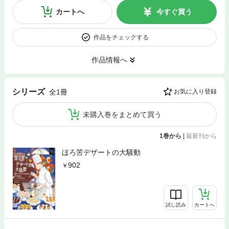
カートへ
今すぐ買う
作品をチェックする
作品情報へ
シリーズ
全1冊
お気に入り登録
未購入巻をまとめて買う
1巻から
|
最新刊から
ほろ苦デザートの大騒動
902
試し読み
カートへ