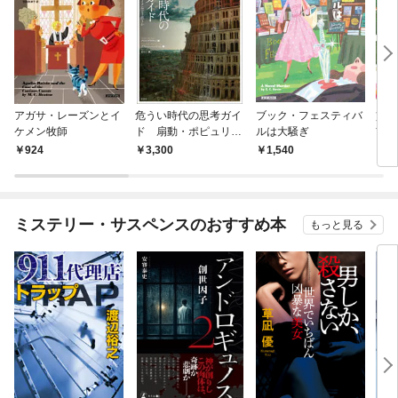
アガサ・レーズンとイ
危うい時代の思考ガイ
ブック・フェスティバ
貧乏
ケメン牧師
ド 扇動・ポピュリズ
ルは大騒ぎ
首飾
ム・フェイクにどう抗
924
3,300
1,540
9
うか
ミステリー・サスペンスのおすすめ本
もっと見る